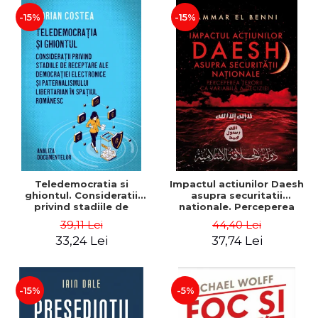
Ionescu
-15%
-15%
Teledemocratia si
Impactul actiunilor Daesh
ghiontul. Consideratii
asupra securitatii
privind stadiile de
nationale. Perceperea
receptare a democratiei
terorii ca variabila a
39,11 Lei
44,40 Lei
electronice si
deciziei - Ammar El Benni
33,24 Lei
37,74 Lei
paternalismului libertarian
in spatiul romanesc -
Adrian Costea
-15%
-5%