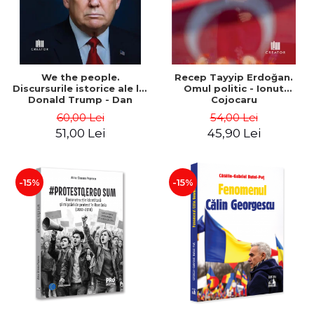
We the people.
Recep Tayyip Erdoğan.
Discursurile istorice ale lui
Omul politic - Ionut
Donald Trump - Dan
Cojocaru
Dungaciu
60,00 Lei
54,00 Lei
51,00 Lei
45,90 Lei
-15%
-15%