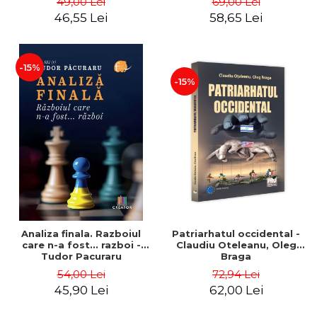
49,00 Lei
69,00 Lei
46,55 Lei
58,65 Lei
-15%
-15%
Analiza finala. Razboiul
Patriarhatul occidental -
care n-a fost... razboi -
Claudiu Oteleanu, Oleg
Tudor Pacuraru
Braga
54,00 Lei
72,94 Lei
45,90 Lei
62,00 Lei