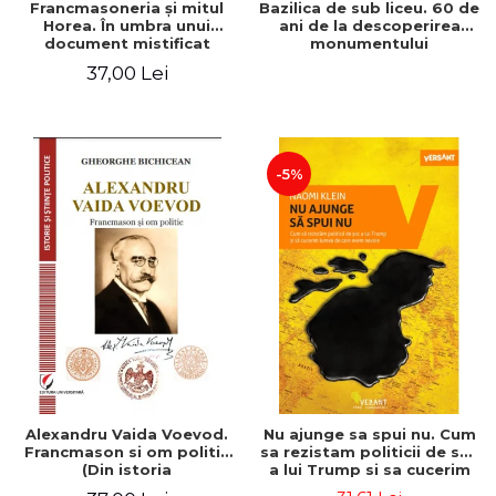
Francmasoneria și mitul
Bazilica de sub liceu. 60 de
Horea. În umbra unui
ani de la descoperirea
document mistificat
monumentului
paleocrestin de la Colegiul
37,00 Lei
National "Mihai Eminescu"
din Constanta
-5%
Alexandru Vaida Voevod.
Nu ajunge sa spui nu. Cum
Francmason si om politic
sa rezistam politicii de soc
(Din istoria
a lui Trump si sa cucerim
Francmasoneriei). Editie
lumea de care avem nevoie