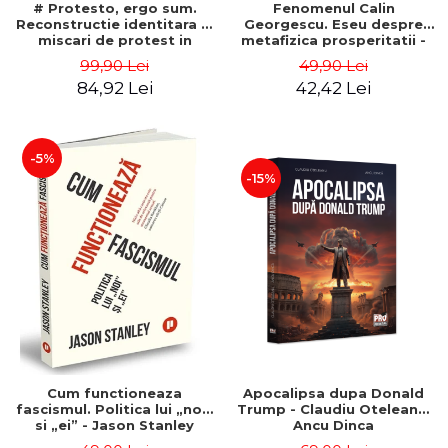
# Protesto, ergo sum.
Fenomenul Calin
Reconstructie identitara si
Georgescu. Eseu despre
miscari de protest in
metafizica prosperitatii -
Romania (2012-2018) -
Gabriel-Catalin Butoi-Put
99,90 Lei
49,90 Lei
Alina-Simona Popescu
84,92 Lei
42,42 Lei
-5%
-15%
Cum functioneaza
Apocalipsa dupa Donald
fascismul. Politica lui „noi”
Trump - Claudiu Oteleanu,
si „ei” - Jason Stanley
Ancu Dinca