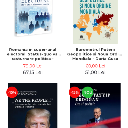
ADMINISTRATIVE
Cum Cumpăr
ȘTIINȚE ECONOMICE
Livrare
ȘTIINȚE EXACTE
Politica de Retur
EDUCAȚIE FIZICĂ ȘI SPORT
Formular de Retur
PREUNIVERSITARIA
Distribuitori
TIMP LIBER
ÎN CURS DE APARIȚIE
Romania in super-anul
Barometrul Puterii
electoral. Status-quo vs.
Geopolitice si Noua Ordine
NOUTĂȚI
rasturnare politica -
Mondiala - Daria Gusa
Alexandru Radu, Daniel
PACHETE DE STUDIU
79,00 Lei
60,00 Lei
Buti
67,15 Lei
51,00 Lei
PROMOȚIILE LUNII
ULTIMELE EXEMPLARE
-15%
-15%
NOU