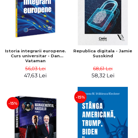
Istoria integrarii europene.
Republica digitala - Jamie
Curs universitar - Dan
Susskind
Vataman
56,03 Lei
68,61 Lei
47,63 Lei
58,32 Lei
-15%
-15%