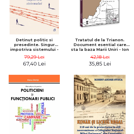
Detinut politic si
Tratatul de la Trianon.
presedinte. Singur
Document esential care
impotriva sistemului -
sta la baza Marii Uniri - Ion
Václav Havel
M. Anghel
79,29 Lei
42,18 Lei
67,40 Lei
35,85 Lei