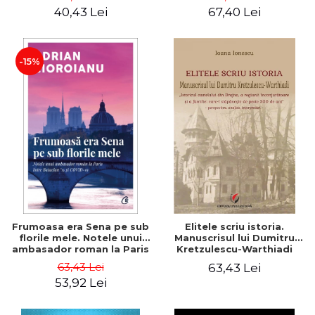
40,43 Lei
67,40 Lei
-15%
Frumoasa era Sena pe sub
Elitele scriu istoria.
florile mele. Notele unui
Manuscrisul lui Dumitru
ambasador roman la Paris
Kretzulescu-Warthiadi
intre Bataclan '15 si COVID-
"Istoricul Castelului din
63,43 Lei
63,43 Lei
19 - Adrian Cioroianu
Drajna, a regiunii
53,92 Lei
inconjuratoare si a familiei
care-l stapaneste de peste
300 de ani". - Ioana