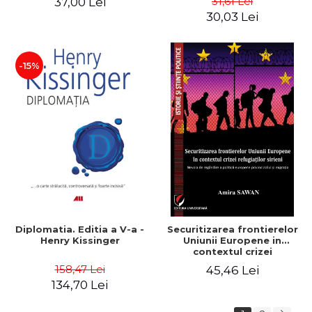
31,61 Lei
37,00 Lei
revizuita si adaugita -
- Naomi Klein
30,03 Lei
Gheorghe Bichicean
-15%
Diplomatia. Editia a V-a -
Securitizarea frontierelor
Henry Kissinger
Uniunii Europene in
contextul crizei
refugiatilor sirieni. Nevoia
158,47 Lei
45,46 Lei
de regandire a politicii
134,70 Lei
europene privind azilul si
migratia