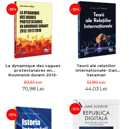
-15%
-15%
La dynamique des vagues
Teorii ale relatiilor
protestataires en
internationale- Dan
Roumanie durant 2012-
Vataman
2017/2018 - Iulia-Simina
83,51 Lei
51,80 Lei
Rautu
70,98 Lei
44,03 Lei
-15%
-15%