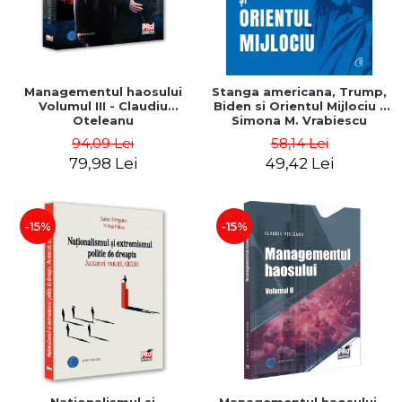
Managementul haosului
Stanga americana, Trump,
Volumul III - Claudiu
Biden si Orientul Mijlociu -
Oteleanu
Simona M. Vrabiescu
Kleckner
94,09 Lei
58,14 Lei
79,98 Lei
49,42 Lei
-15%
-15%