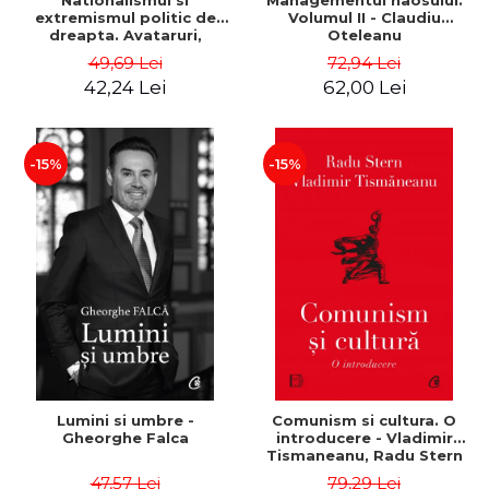
Nationalismul si
Managementul haosului.
extremismul politic de
Volumul II - Claudiu
dreapta. Avataruri,
Oteleanu
mutatii, rataciri - Sabin
49,69 Lei
72,94 Lei
Daniel Dragulin, Mihai Milca
42,24 Lei
62,00 Lei
-15%
-15%
Lumini si umbre -
Comunism si cultura. O
Gheorghe Falca
introducere - Vladimir
Tismaneanu, Radu Stern
47,57 Lei
79,29 Lei