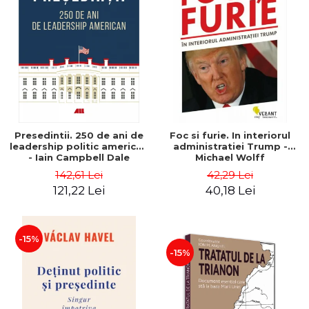
Presedintii. 250 de ani de
Foc si furie. In interiorul
leadership politic american
administratiei Trump -
- Iain Campbell Dale
Michael Wolff
142,61 Lei
42,29 Lei
121,22 Lei
40,18 Lei
-15%
-15%