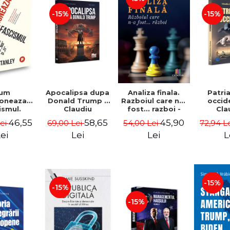
-15%
-15%
Apocalipsa dupa
Patri
um
Analiza finala.
Donald Trump -
occid
ioneaza
Razboiul care n-a
Claudiu
Cla
ismul.
fost... razboi -
Oteleanu, Ancu
Otelea
 lui „noi”
Tudor Pacuraru
58,65
46,55
45,90
69,00 Lei
72,94 L
Lei
54,00 Lei
Dinca
Br
 - Jason
nley
Lei
L
ei
Lei
-15%
-15%
-15%