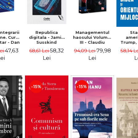
integrarii
Managementul
Republica
St
ne. Curs
haosului Volumul
digitala - Jamie
amer
tar - Dan
III - Claudiu
Susskind
Trump, 
aman
Oteleanu
Orientul 
47,63
79,98
58,32
Lei
94,09 Lei
68,61 Lei
58,14 L
Simo
Vrab
ei
Lei
Lei
L
Kle
-15%
-15%