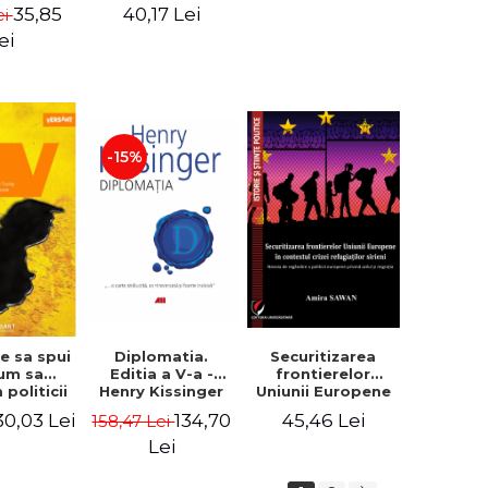
stil neoromanesc
 care sta
publici
35,85
40,17 Lei
ei
a Colegiului
arii Uniri
National "Mihai
. Anghel
ei
Eminescu" din
Constanta -
Robert-Andrei
Stoica
-15%
Diplomatia.
e sa spui
Securitizarea
Editia a V-a -
Cum sa
frontierelor
Henry Kissinger
 politicii
Uniunii Europene
c a lui
in contextul
134,70
30,03 Lei
45,46 Lei
158,47 Lei
 si sa
crizei refugiatilor
 lumea de
sirieni. Nevoia de
Lei
em nevoie
regandire a
i Klein
politicii europene