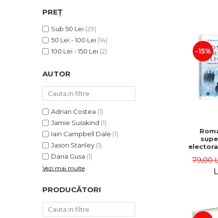
ADMINISTRATIVE
Cum Cumpăr
PREȚ
ȘTIINȚE ECONOMICE
Livrare
Sub 50 Lei
(29)
ȘTIINȚE EXACTE
Politica de Retur
50 Lei - 100 Lei
(14)
EDUCAȚIE FIZICĂ ȘI SPORT
Formular de Retur
-15%
100 Lei - 150 Lei
(2)
PREUNIVERSITARIA
Distribuitori
TIMP LIBER
AUTOR
ÎN CURS DE APARIȚIE
NOUTĂȚI
PACHETE DE STUDIU
Adrian Costea
(1)
Jamie Susskind
(1)
PROMOȚIILE LUNII
Roma
Iain Campbell Dale
(1)
supe
ULTIMELE EXEMPLARE
Jason Stanley
(1)
electora
quo
Daria Gusa
(1)
79,00 
rast
Vezi mai multe
poli
L
Alexand
Danie
PRODUCĂTORI