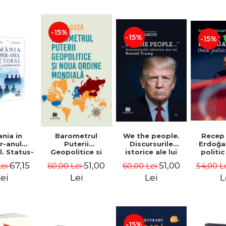
-15%
-15%
-15%
nia in
We the people.
Recep
Barometrul
r-anul
Discursurile
Erdoğa
Puterii
l. Status-
istorice ale lui
politic
Geopolitice si
 vs.
Donald Trump -
Coj
Noua Ordine
67,15
51,00
51,00
Lei
60,00 Lei
54,00 L
60,00 Lei
urnare
Dan Dungaciu
Mondiala - Daria
tica -
Gusa
ei
Lei
L
Lei
ru Radu,
l Buti
-15%