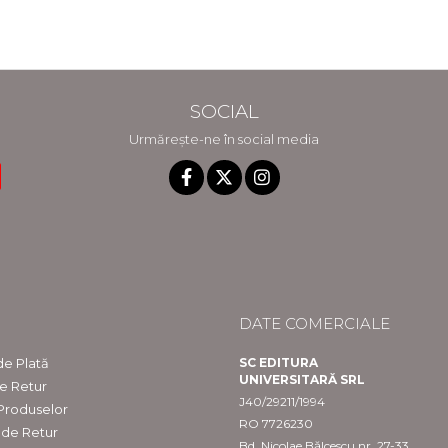
Gheorghe
Eminescu" din
Bichicean
Constanta
SOCIAL
Urmărește-ne în social media
DATE COMERCIALE
e Plată
SC EDITURA
UNIVERSITARĂ SRL
de Retur
J40/29211/1994
 Produselor
RO 7726230
 de Retur
Bd. Nicolae Bălcescu nr. 27-33