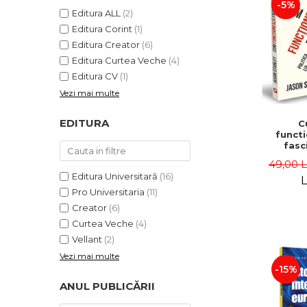
-5%
Editura ALL
(2)
Editura Corint
(1)
Editura Creator
(6)
Editura Curtea Veche
(4)
Editura CV
(1)
Vezi mai multe
EDITURA
C
funct
fasc
Politica
49,00 
si „ei”
Editura Universitară
(16)
Sta
L
Pro Universitaria
(11)
Creator
(6)
Curtea Veche
(4)
Vellant
(2)
Vezi mai multe
-15%
ANUL PUBLICĂRII