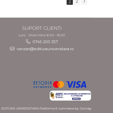
1
2
privind azilul si
migratia
SUPORT CLIENȚI
Luni - Vineri intre 8.00 - 16.00
0745 200 357
vanzari@editurauniversitara.ro
EDITURA UNIVERSITARA
Platforma E-commerce by Gomag