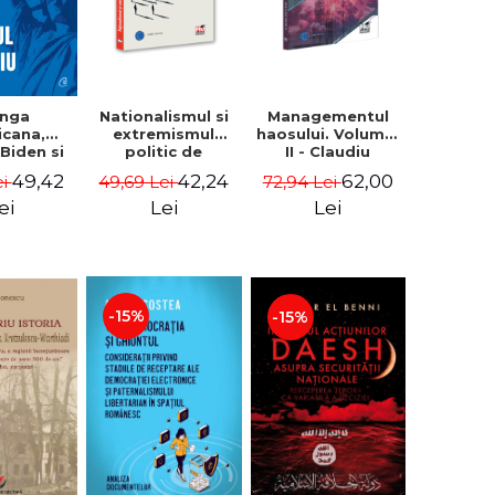
Nationalismul si
Managementul
anga
extremismul
haosului. Volumul
icana,
politic de
II - Claudiu
Biden si
dreapta.
Oteleanu
Mijlociu -
42,24
62,00
49,42
49,69 Lei
72,94 Lei
ei
Avataruri,
na M.
mutatii, rataciri -
iescu
Lei
Lei
ei
Sabin Daniel
ckner
Dragulin, Mihai
Milca
-15%
-15%