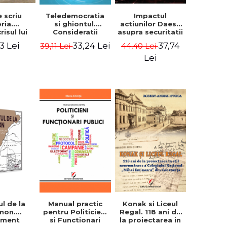
Impactul
e scriu
Teledemocratia
actiunilor Daesh
oria.
si ghiontul.
asupra securitatii
isul lui
Consideratii
nationale.
itru
privind stadiile
37,74
3 Lei
33,24 Lei
44,40 Lei
39,11 Lei
Perceperea
ulescu-
de receptare a
terorii ca
hiadi
democratiei
Lei
variabila a
oricul
electronice si
deciziei - Ammar
ului din
paternalismului
El Benni
a regiunii
libertarian in
atoare si
spatiul romanesc
ei care-l
- Adrian Costea
este de
 300 de
- Ioana
escu
Konak si Liceul
ul de la
Manual practic
Regal. 118 ani de
anon.
pentru Politicieni
la proiectarea in
ument
si Functionari