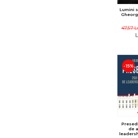
Lumini s
Gheorg
47,57 L
L
-15%
Presedi
de a
leadersh