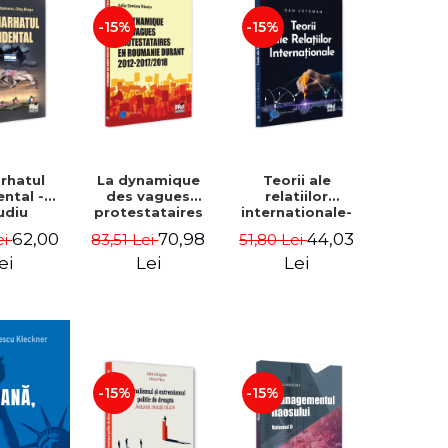
-15%
-15%
arhatul
La dynamique
Teorii ale
ental -
des vagues
relatiilor
udiu
protestataires
internationale-
nu, Oleg
en Roumanie
Dan Vataman
62,00
70,98
44,03
ei
83,51 Lei
51,80 Lei
aga
durant 2012-
2017/2018 - Iulia-
ei
Lei
Lei
Simina Rautu
-15%
-15%