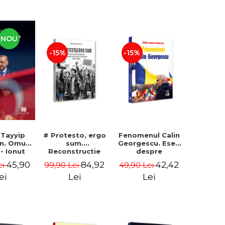
NOU
-15%
-15%
 Tayyip
# Protesto, ergo
Fenomenul Calin
n. Omul
sum.
Georgescu. Eseu
 - Ionut
Reconstructie
despre
ocaru
identitara si
metafizica
45,90
84,92
42,42
ei
99,90 Lei
49,90 Lei
miscari de
prosperitatii -
protest in
Gabriel-Catalin
ei
Lei
Lei
Romania (2012-
Butoi-Put
2018) - Alina-
Simona Popescu