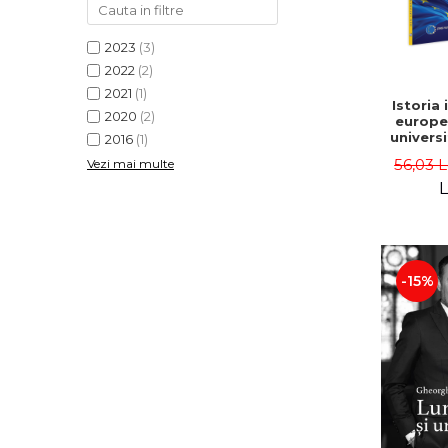
2023
(3)
2022
(2)
2021
(1)
Istoria 
2020
(2)
europe
universi
2016
(1)
Vat
56,03 
Vezi mai multe
L
-15%