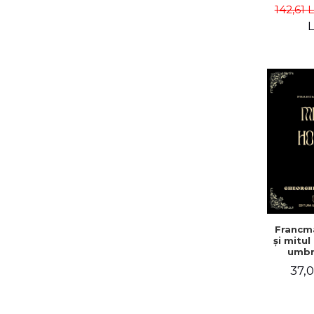
america
142,61 
Campbe
L
Francm
și mitul
umbr
doc
37,0
mist