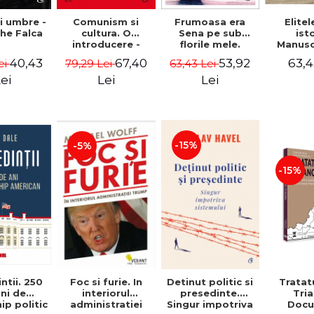
i umbre -
Comunism si
Frumoasa era
Elitel
he Falca
cultura. O
Sena pe sub
ist
introducere -
florile mele.
Manuscr
Vladimir
Notele unui
Dum
40,43
67,40
53,92
63,4
ei
79,29 Lei
63,43 Lei
Tismaneanu,
ambasador
Kretz
Radu Stern
roman la Paris
Wart
ei
Lei
Lei
intre Bataclan '15
"Ist
si COVID-19 -
Castel
Adrian Cioroianu
Drajna, 
inconjur
a famili
-15%
-5%
stapan
peste
ani". 
-15%
Ion
ntii. 250
Foc si furie. In
Detinut politic si
Tratat
ni de
interiorul
presedinte.
Tri
ip politic
administratiei
Singur impotriva
Doc