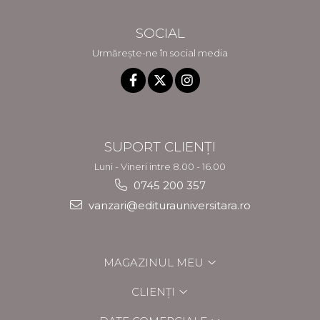
SOCIAL
Urmărește-ne în social media
SUPORT CLIENȚI
Luni - Vineri intre 8.00 - 16.00
0745 200 357
vanzari@editurauniversitara.ro
MAGAZINUL MEU
CLIENȚI