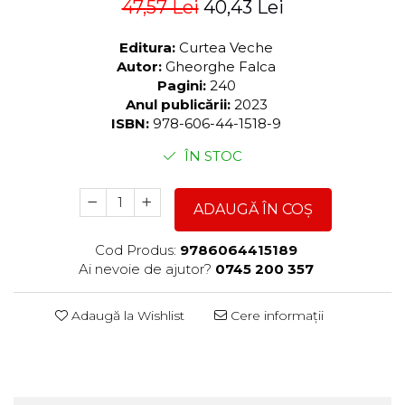
47,57 Lei
40,43 Lei
Editura:
Curtea Veche
Autor:
Gheorghe Falca
Pagini:
240
Anul publicării:
2023
ISBN:
978-606-44-1518-9
ÎN STOC
ADAUGĂ ÎN COȘ
Cod Produs:
9786064415189
Ai nevoie de ajutor?
0745 200 357
Adaugă la Wishlist
Cere informații