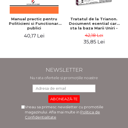
Manual practic pentru
Tratatul de la Trianon.
Politicieni si Functionari
Document esential care
publici
sta la baza Marii Uniri -
Ion M. Anghel
42,18 Lei
40,17 Lei
35,85 Lei
NEWSLETTER
Nu rata ofertele și promoțiile noastre
Vreau sa primesc newsletter cu promotiile
magazinului. Afla mai multe in
Politica de
Confidentialitate