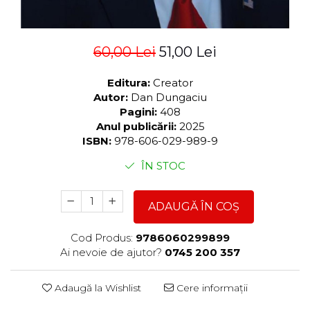
60,00 Lei
51,00 Lei
Editura:
Creator
Autor:
Dan Dungaciu
Pagini:
408
Anul publicării:
2025
ISBN:
978-606-029-989-9
ÎN STOC
ADAUGĂ ÎN COȘ
Cod Produs:
9786060299899
Ai nevoie de ajutor?
0745 200 357
Adaugă la Wishlist
Cere informații