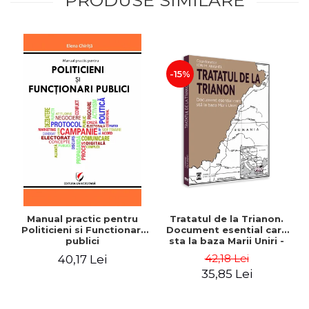
PRODUSE SIMILARE
-15%
Manual practic pentru
Tratatul de la Trianon.
Politicieni si Functionari
Document esential care
publici
sta la baza Marii Uniri -
Ion M. Anghel
42,18 Lei
40,17 Lei
35,85 Lei