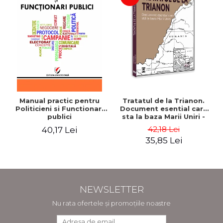
Manual practic pentru
Tratatul de la Trianon.
Politicieni si Functionari
Document esential care
publici
sta la baza Marii Uniri -
Ion M. Anghel
42,18 Lei
40,17 Lei
35,85 Lei
NEWSLETTER
Nu rata ofertele și promoțiile noastre