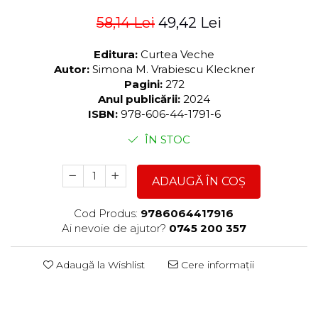
58,14 Lei
49,42 Lei
Editura:
Curtea Veche
Autor:
Simona M. Vrabiescu Kleckner
Pagini:
272
Anul publicării:
2024
ISBN:
978-606-44-1791-6
ÎN STOC
ADAUGĂ ÎN COȘ
Cod Produs:
9786064417916
Ai nevoie de ajutor?
0745 200 357
Adaugă la Wishlist
Cere informații