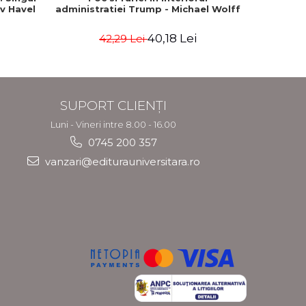
av Havel
administratiei Trump - Michael Wolff
securita
terorii ca
40,18 Lei
42,29 Lei
4
SUPORT CLIENȚI
Luni - Vineri intre 8.00 - 16.00
0745 200 357
vanzari@editurauniversitara.ro