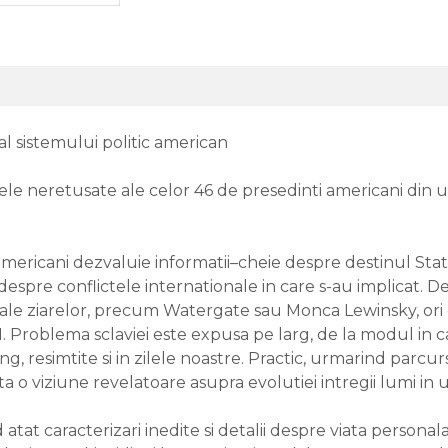
 al sistemului politic american
 neretusate ale celor 46 de presedinti americani din u
 americani dezvaluie informatii–cheie despre destinul Sta
espre conflictele internationale in care s-au implicat. D
i ale ziarelor, precum Watergate sau Monca Lewinsky, or
. Problema sclaviei este expusa pe larg, de la modul in car
, resimtite si in zilele noastre. Practic, urmarind parcurs
 o viziune revelatoare asupra evolutiei intregii lumi in u
tat caracterizari inedite si detalii despre viata personala,