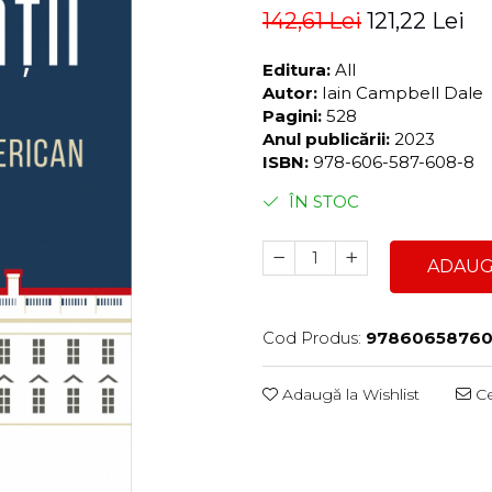
142,61 Lei
121,22 Lei
Editura:
All
Autor:
Iain Campbell Dale
Pagini:
528
Anul publicării:
2023
ISBN:
978-606-587-608-8
ÎN STOC
ADAUG
Cod Produs:
9786065876
Adaugă la Wishlist
Ce