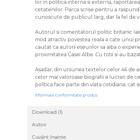
lor in politica interna si externa, raportar
cetatenilor. Parca scrise pentru a raspunde 
cunoscute de publicul larg, dar la fel de 
Autorul si comentatorul politic britanic Iain
mod atractiv povestea reala a cate unui pres
cautat ca autorii eseurilor sa aiba o experi
proximitatea Casei Albe. Cu totii si-au baza
Asadar, din uniunea textelor celor 46 de au
celor mai valoroase biografii si lucrari de 
politica face parte din viata cotidiana, cat s
Informatii conformitate produs
Download (1)
Autori
Cuvânt înainte