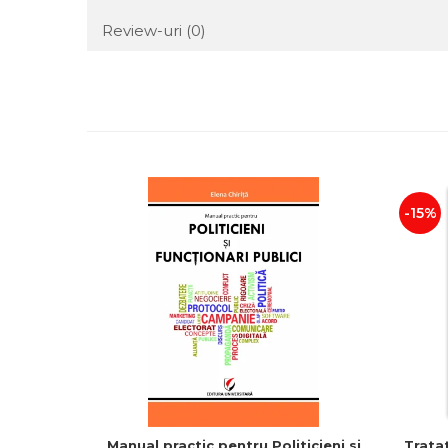
Review-uri
(0)
-15%
Manual practic pentru Politicieni si
Trata