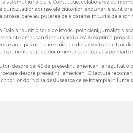
ea la sistemul juridic si la Constitutie, colaborarea cu mem
curiozitatilor aprinse ale cititorilor, expunerile sunt pres
valoroase, care au puterea de a darama mituri si de a schi
 Dale a reunit o serie de istorici, politicieni, jurnalisti s
edinte american si incurajandu-i sa isi exprime propriile o
enta sau o pasiune care sa ii lege de subiectul lor. Unii di
t expunerile atat pe documente istorice, cat si pe marturi
tori despre cei 46 de presedinti americani, a rezultat o 
cercetare despre presedintii americani. O lectura recomand
i cititorilor dornici sa desluseasca ce se intampla in lume s