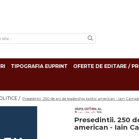
RI
TIPOGRAFIA EUPRINT
OFERTE DE EDITARE / P
OLITICE /
Presedintii. 250 de ani de leadership politic american - Iain Campb
Presedintii. 250 d
american - Iain C