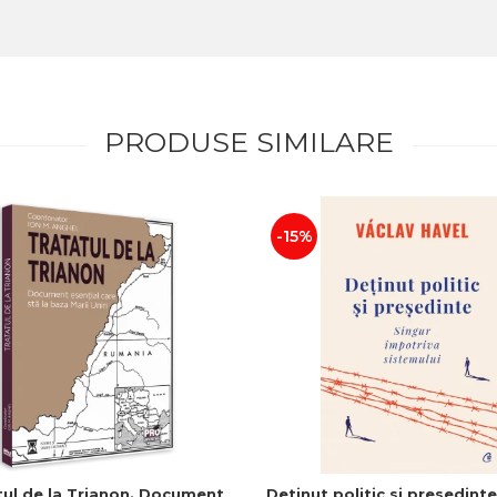
PRODUSE SIMILARE
-15%
tul de la Trianon. Document
Detinut politic si presedinte