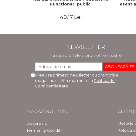
Functionari publici
esentia
40,17 Lei
NEWSLETTER
Nu rata ofertele și promoțiile noastre
Vreau sa primesc newsletter cu promotiile
magazinului. Afla mai multe in
Politica de
Confidentialitate
MAGAZINUL MEU
CLIENȚI
Despre noi
Metode d
Termeni și Condiții
Politica 