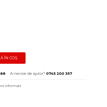
Ă ÎN COȘ
088
Ai nevoie de ajutor?
0745 200 357
re informații