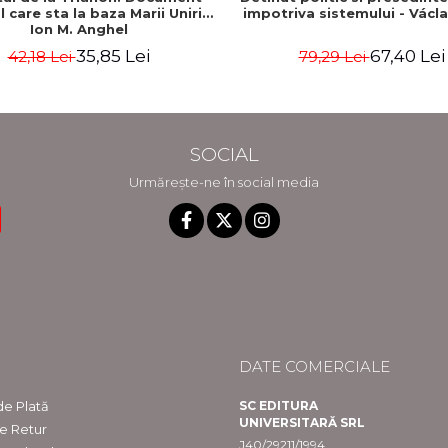
l care sta la baza Marii Uniri -
impotriva sistemului - Václ
Ion M. Anghel
35,85 Lei
67,40 Lei
42,18 Lei
79,29 Lei
SOCIAL
Urmărește-ne în social media
DATE COMERCIALE
e Plată
SC EDITURA
UNIVERSITARĂ SRL
de Retur
J40/29211/1994