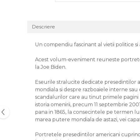
Descriere
Un compendiu fascinant al vietii politice si
Acest volum-eveniment reuneste portretele
la Joe Biden.
Eseurile stralucite dedicate presedintilor
mondiala si despre razboaiele interne sau d
scandalurilor care au tinut primele pagin
istoria omenirii, precum 11 septembrie 2001
pana in 1865, la consecintele pe termen lung
marea putere mondiala de astazi, vei capata
Portretele presedintilor americani cuprind a