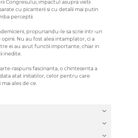
brii Congresului, impactul asupra vietii
arate cu picanterii si cu detalii mai putin
mba perceptii.
i academicieni, propunandu-le sa scrie intr-un
pinii. Nu au fost alesi intamplator, ci a
ntre ei au avut functii importante, chiar in
i inedite.
carte-raspuns fascinanta, o chintesenta a
ata atat initiatilor, celor pentru care
i mai ales de ce.