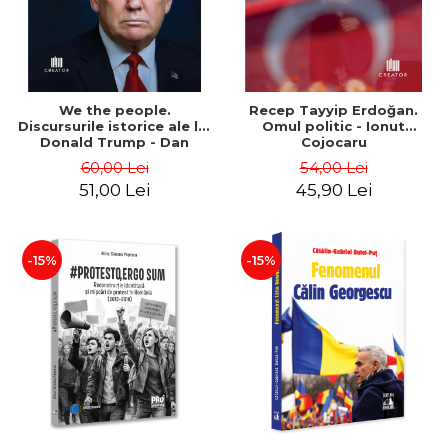
We the people.
Recep Tayyip Erdoğan.
Discursurile istorice ale lui
Omul politic - Ionut
Donald Trump - Dan
Cojocaru
Dungaciu
60,00 Lei
54,00 Lei
51,00 Lei
45,90 Lei
-15%
-15%