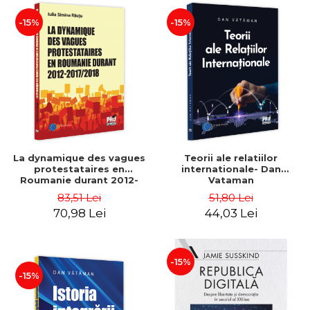
-15%
-15%
La dynamique des vagues
Teorii ale relatiilor
protestataires en
internationale- Dan
Roumanie durant 2012-
Vataman
2017/2018 - Iulia-Simina
83,51 Lei
51,80 Lei
Rautu
70,98 Lei
44,03 Lei
-15%
-15%