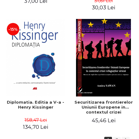
31,61 Lei
37,00 Lei
revizuita si adaugita -
- Naomi Klein
30,03 Lei
Gheorghe Bichicean
-15%
Diplomatia. Editia a V-a -
Securitizarea frontierelor
Henry Kissinger
Uniunii Europene in
contextul crizei
refugiatilor sirieni. Nevoia
158,47 Lei
45,46 Lei
de regandire a politicii
134,70 Lei
europene privind azilul si
migratia