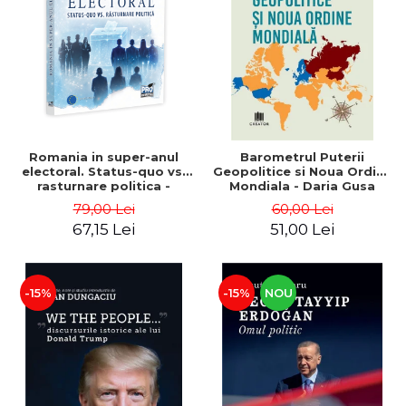
ADMINISTRATIVE
Cum Cumpăr
ȘTIINȚE ECONOMICE
Livrare
ȘTIINȚE EXACTE
Politica de Retur
EDUCAȚIE FIZICĂ ȘI SPORT
Formular de Retur
PREUNIVERSITARIA
Distribuitori
TIMP LIBER
ÎN CURS DE APARIȚIE
Romania in super-anul
Barometrul Puterii
electoral. Status-quo vs.
Geopolitice si Noua Ordine
NOUTĂȚI
rasturnare politica -
Mondiala - Daria Gusa
Alexandru Radu, Daniel
PACHETE DE STUDIU
79,00 Lei
60,00 Lei
Buti
67,15 Lei
51,00 Lei
PROMOȚIILE LUNII
ULTIMELE EXEMPLARE
-15%
-15%
NOU