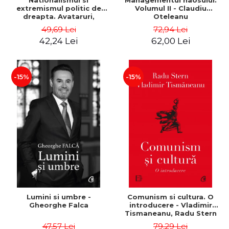
Nationalismul si
Managementul haosului.
extremismul politic de
Volumul II - Claudiu
dreapta. Avataruri,
Oteleanu
mutatii, rataciri - Sabin
49,69 Lei
72,94 Lei
Daniel Dragulin, Mihai Milca
42,24 Lei
62,00 Lei
-15%
-15%
Lumini si umbre -
Comunism si cultura. O
Gheorghe Falca
introducere - Vladimir
Tismaneanu, Radu Stern
47,57 Lei
79,29 Lei