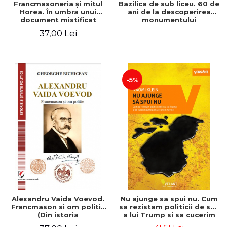
Francmasoneria și mitul
Bazilica de sub liceu. 60 de
Horea. În umbra unui
ani de la descoperirea
document mistificat
monumentului
paleocrestin de la Colegiul
37,00 Lei
National "Mihai Eminescu"
din Constanta
-5%
Alexandru Vaida Voevod.
Nu ajunge sa spui nu. Cum
Francmason si om politic
sa rezistam politicii de soc
(Din istoria
a lui Trump si sa cucerim
Francmasoneriei). Editie
lumea de care avem nevoie