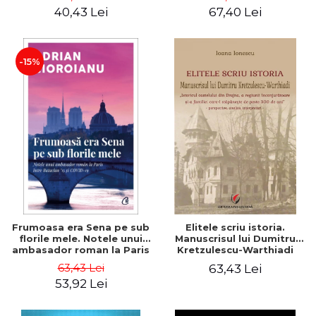
40,43 Lei
67,40 Lei
-15%
Frumoasa era Sena pe sub
Elitele scriu istoria.
florile mele. Notele unui
Manuscrisul lui Dumitru
ambasador roman la Paris
Kretzulescu-Warthiadi
intre Bataclan '15 si COVID-
"Istoricul Castelului din
63,43 Lei
63,43 Lei
19 - Adrian Cioroianu
Drajna, a regiunii
53,92 Lei
inconjuratoare si a familiei
care-l stapaneste de peste
300 de ani". - Ioana