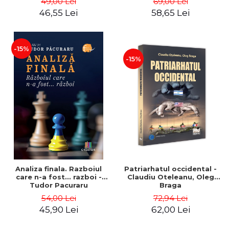
49,00 Lei
69,00 Lei
46,55 Lei
58,65 Lei
-15%
-15%
Analiza finala. Razboiul
Patriarhatul occidental -
care n-a fost... razboi -
Claudiu Oteleanu, Oleg
Tudor Pacuraru
Braga
54,00 Lei
72,94 Lei
45,90 Lei
62,00 Lei