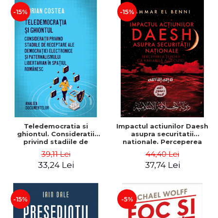
Ionescu
-15%
-15%
Teledemocratia si
Impactul actiunilor Daesh
ghiontul. Consideratii
asupra securitatii
privind stadiile de
nationale. Perceperea
receptare a democratiei
terorii ca variabila a
39,11 Lei
44,40 Lei
electronice si
deciziei - Ammar El Benni
33,24 Lei
37,74 Lei
paternalismului libertarian
in spatiul romanesc -
Adrian Costea
-15%
-5%