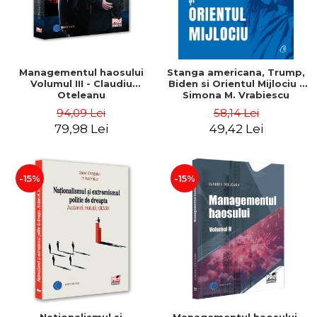
Managementul haosului
Stanga americana, Trump,
Volumul III - Claudiu
Biden si Orientul Mijlociu -
Oteleanu
Simona M. Vrabiescu
Kleckner
94,09 Lei
58,14 Lei
79,98 Lei
49,42 Lei
-15%
-15%