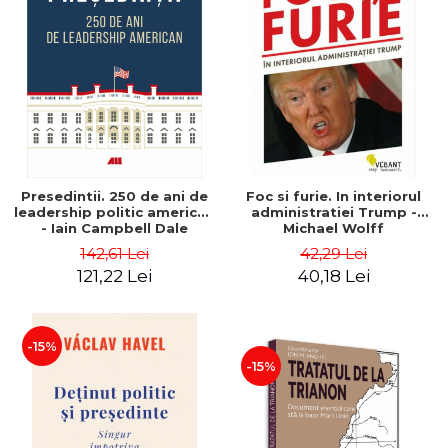
Presedintii. 250 de ani de
Foc si furie. In interiorul
leadership politic american
administratiei Trump -
- Iain Campbell Dale
Michael Wolff
142,61 Lei
42,29 Lei
121,22 Lei
40,18 Lei
-15%
-15%