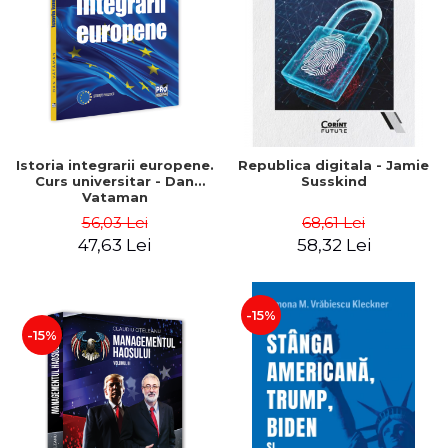
Istoria integrarii europene.
Republica digitala - Jamie
Curs universitar - Dan
Susskind
Vataman
56,03 Lei
68,61 Lei
47,63 Lei
58,32 Lei
-15%
-15%