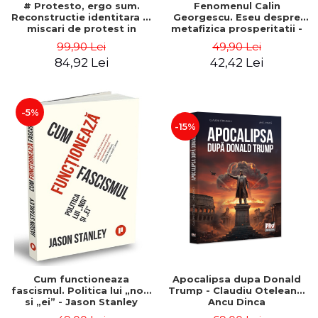
# Protesto, ergo sum.
Fenomenul Calin
Reconstructie identitara si
Georgescu. Eseu despre
miscari de protest in
metafizica prosperitatii -
Romania (2012-2018) -
Gabriel-Catalin Butoi-Put
99,90 Lei
49,90 Lei
Alina-Simona Popescu
84,92 Lei
42,42 Lei
-5%
-15%
Cum functioneaza
Apocalipsa dupa Donald
fascismul. Politica lui „noi”
Trump - Claudiu Oteleanu,
si „ei” - Jason Stanley
Ancu Dinca