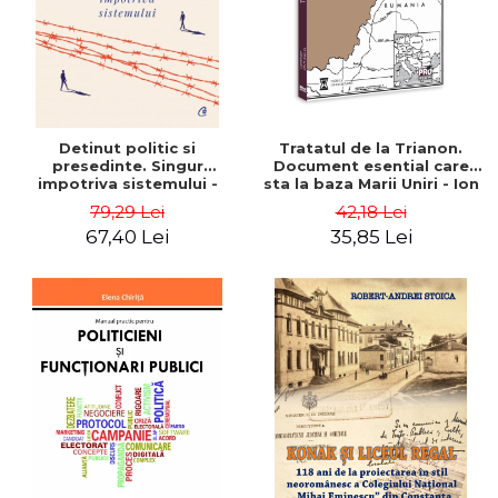
Detinut politic si
Tratatul de la Trianon.
presedinte. Singur
Document esential care
impotriva sistemului -
sta la baza Marii Uniri - Ion
Václav Havel
M. Anghel
79,29 Lei
42,18 Lei
67,40 Lei
35,85 Lei