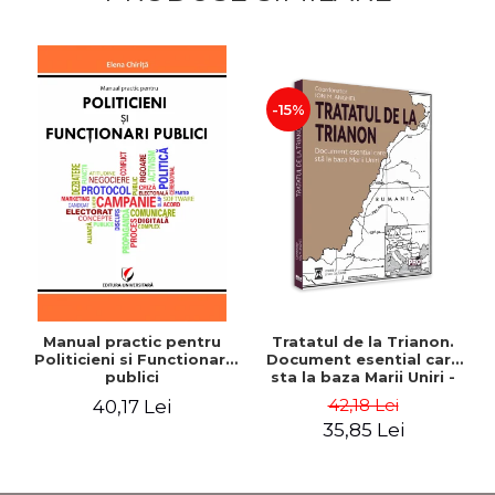
-15%
Manual practic pentru
Tratatul de la Trianon.
Politicieni si Functionari
Document esential care
publici
sta la baza Marii Uniri -
Ion M. Anghel
42,18 Lei
40,17 Lei
35,85 Lei