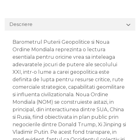
Descriere
Barometrul Puterii Geopolitice si Noua
Ordine Mondiala reprezinta o lectura
esentiala pentru oricine vrea sa inteleaga
adevaratele jocuri de putere ale secolului
XXI, intr-o lume a carei geopolitica este
definita de lupta pentru resurse critice, rute
comerciale strategice, capabilitati geomilitare
si influenta civilizationala. Noua Ordine
Mondiala (NOM) se construieste astazi, in
principal, din interactiunea dintre SUA, China
si Rusia, fiind obiectivata in plan public prin
negocierile dintre Donald Trump, Xi Jinping si
Vladimir Putin. Pe acest fond transpare, in
mod evident, faptul ca Occidentul colectiv isi