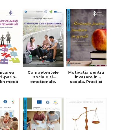
icarea
Competentele
Motivatia pentru
i-parinti
sociale si
invatare in
 din medii
emotionale.
scoala. Practici
tajate -
Exemple de bune
educationale -
a Goia
practici pentru
Monica
profesori si
Cuciureanu -
consilieri scolari
Coordonator