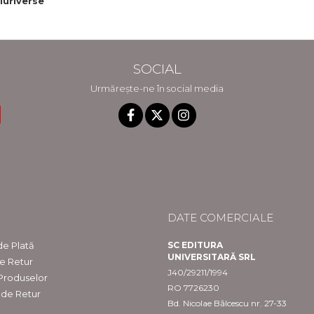
luriverse
urrent
tion -
ook
SOCIAL
Urmărește-ne în social media
DATE COMERCIALE
e Plată
SC EDITURA
UNIVERSITARĂ SRL
de Retur
J40/29211/1994
 Produselor
RO 7726230
 de Retur
Bd. Nicolae Bălcescu nr. 27-33