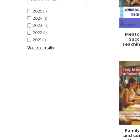
2025
(1)
2024
(1)
2023
(4)
2022
(1)
Mentor
Succ
2021
(1)
Teachin
Vezi mai multe
Family
and co