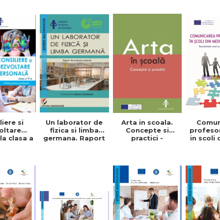
Un laborator de
Arta in scoala.
iere si
Comun
fizica si limba
Concepte si
oltare
profesor
germana. Raport
practici -
a clasa a
in scoli
de evaluare
Angelica
id pentru
dezavan
externa - Monica
Mihailescu, Mihai
sori -
Deli
Cuciureanu
Iacob
ta Tibu