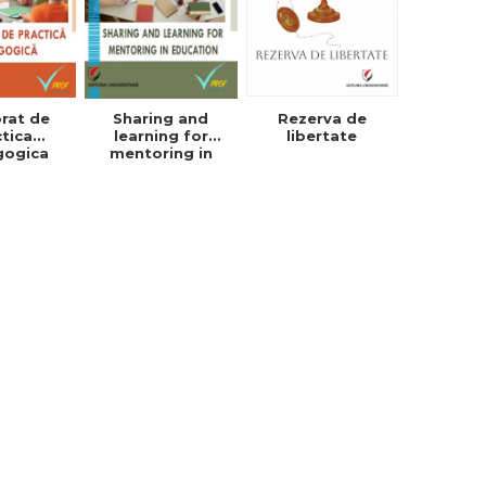
rat de
Sharing and
Rezerva de
ctica
learning for
libertate
gogica
mentoring in
education