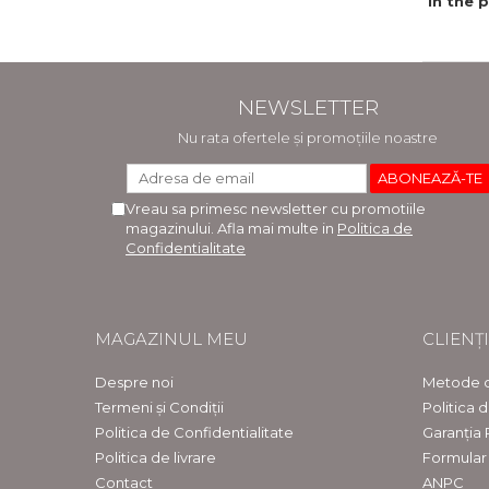
in the p
of c
educa
eb
NEWSLETTER
Nu rata ofertele și promoțiile noastre
Vreau sa primesc newsletter cu promotiile
magazinului. Afla mai multe in
Politica de
Confidentialitate
MAGAZINUL MEU
CLIENȚI
Despre noi
Metode d
Termeni și Condiții
Politica 
Politica de Confidentialitate
Garanția
Politica de livrare
Formular
Contact
ANPC