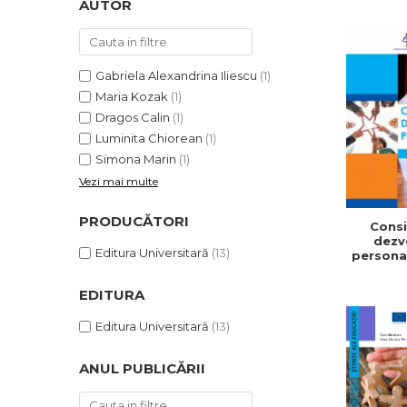
AUTOR
ADMINISTRATIVE
Cum Cumpăr
ȘTIINȚE ECONOMICE
Livrare
ȘTIINȚE EXACTE
Politica de Retur
Gabriela Alexandrina Iliescu
(1)
EDUCAȚIE FIZICĂ ȘI SPORT
Formular de Retur
Maria Kozak
(1)
PREUNIVERSITARIA
Dragos Calin
(1)
Distribuitori
TIMP LIBER
Luminita Chiorean
(1)
ÎN CURS DE APARIȚIE
Simona Marin
(1)
NOUTĂȚI
Vezi mai multe
PACHETE DE STUDIU
PRODUCĂTORI
Consil
PROMOȚIILE LUNII
dezv
Editura Universitară
(13)
personal
ULTIMELE EXEMPLARE
V-a. Gh
profe
EDITURA
Speran
Editura Universitară
(13)
ANUL PUBLICĂRII