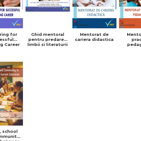
ing for
Mentorat de
Mento
Ghid mentoral
essful
cariera didactica
pra
pentru predarea
g Career
peda
limbii si literaturii
romane in
contexte
blended learning
si online. Nivel
liceal (filiera
teoretica,
tehnologica,
vocationala)
, school
mmunity