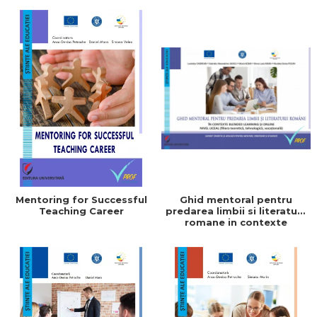
scolari
Mentoring for Successful
Ghid mentoral pentru
Teaching Career
predarea limbii si literaturii
romane in contexte
blended learning si online.
Nivel liceal (filiera
teoretica, tehnologica,
vocationala)