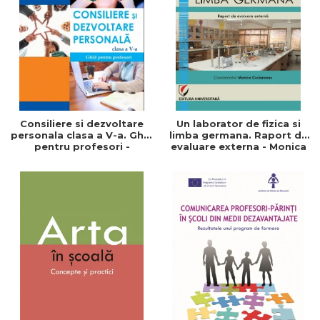
ADMINISTRATIVE
Cum Cumpăr
ȘTIINȚE ECONOMICE
Livrare
ȘTIINȚE EXACTE
Politica de Retur
EDUCAȚIE FIZICĂ ȘI SPORT
Formular de Retur
PREUNIVERSITARIA
Distribuitori
TIMP LIBER
ÎN CURS DE APARIȚIE
Consiliere si dezvoltare
Un laborator de fizica si
personala clasa a V-a. Ghid
limba germana. Raport de
NOUTĂȚI
pentru profesori -
evaluare externa - Monica
Speranta Tibu
Cuciureanu
PACHETE DE STUDIU
PROMOȚIILE LUNII
ULTIMELE EXEMPLARE