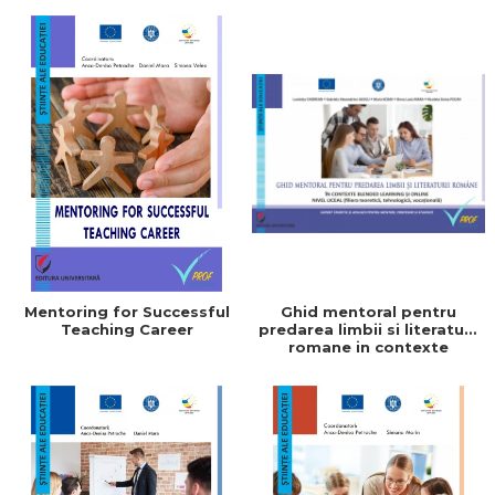
scolari
Mentoring for Successful
Ghid mentoral pentru
Teaching Career
predarea limbii si literaturii
romane in contexte
blended learning si online.
Nivel liceal (filiera
teoretica, tehnologica,
vocationala)