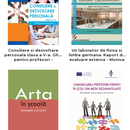
ADMINISTRATIVE
Cum Cumpăr
ȘTIINȚE ECONOMICE
Livrare
ȘTIINȚE EXACTE
Politica de Retur
EDUCAȚIE FIZICĂ ȘI SPORT
Formular de Retur
PREUNIVERSITARIA
Distribuitori
TIMP LIBER
ÎN CURS DE APARIȚIE
Consiliere si dezvoltare
Un laborator de fizica si
personala clasa a V-a. Ghid
limba germana. Raport de
NOUTĂȚI
pentru profesori -
evaluare externa - Monica
Speranta Tibu
Cuciureanu
PACHETE DE STUDIU
PROMOȚIILE LUNII
ULTIMELE EXEMPLARE