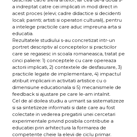
a indreptat catre cei implicati in mod direct in
acest proces (elevi; cadre didactice si decidenti
locali; parinti; artisti si operatori culturali), pentru
a intelege practicile care aduc impreuna arta si
educatia.
Rezultatele studiului s-au concretizat intr-un
portret descriptiv al conceptelor si practicilor
care se regasesc in scoala romaneasca, tratat pe
cinci paliere: 1) conceptele cu care opereaza
actorii implicati, 2) contextele de desfasurare, 3)
practicile legate de implementare, 4) impactul
atribuit implicarii in activitati artistice cu o
dimensiune educationala si 5) mecanismele de
feedback si ajustare pe care le-am intalnit.
Cel de al doilea studiu a urmarit sa sistematizeze
si sa sintetizeze informatii si date care au fost
colectate in vederea pregatirii unei cercetari
experimentale privind posibila contributie a
educatiei prin arhitectura la formarea de
competente cheie la elevii de ciclu primar.