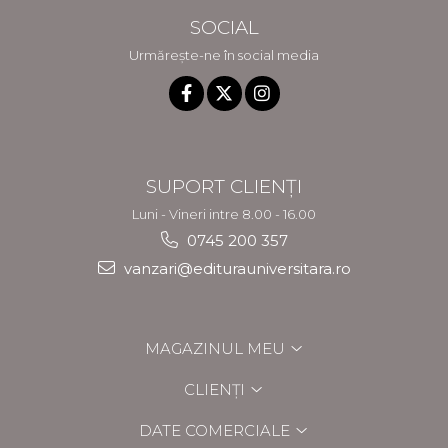
SOCIAL
Urmărește-ne în social media
SUPORT CLIENȚI
Luni - Vineri intre 8.00 - 16.00
0745 200 357
vanzari@editurauniversitara.ro
MAGAZINUL MEU
CLIENȚI
DATE COMERCIALE