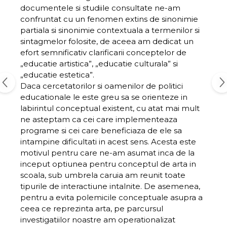
documentele si studiile consultate ne-am
confruntat cu un fenomen extins de sinonimie
partiala si sinonimie contextuala a termenilor si
sintagmelor folosite, de aceea am dedicat un
efort semnificativ clarificarii conceptelor de
„educatie artistica”, „educatie culturala” si
„educatie estetica”.
Daca cercetatorilor si oamenilor de politici
educationale le este greu sa se orienteze in
labirintul conceptual existent, cu atat mai mult
ne asteptam ca cei care implementeaza
programe si cei care beneficiaza de ele sa
intampine dificultati in acest sens. Acesta este
motivul pentru care ne-am asumat inca de la
inceput optiunea pentru conceptul de arta in
scoala, sub umbrela caruia am reunit toate
tipurile de interactiune intalnite. De asemenea,
pentru a evita polemicile conceptuale asupra a
ceea ce reprezinta arta, pe parcursul
investigatiilor noastre am operationalizat