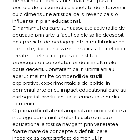
pe mai multe luni si ani, scoala este pusa in
postura de a acomoda o varietate de interventii
cu o dimensiune artistica, ce isi revendica si o
influenta in plan educational.
Dinamismul cu care sunt asociate activitatile de
educatie prin arte a facut ca ele sa fie deosebit
de apreciate de pedagogi intr-o multitudine de
contexte, dar o analiza sistematica a beneficiilor
create de ele a inceput sa constituie
preocuparea cercetatorilor doar in ultimele
doua decenii. Constatam ca in ultimii ani au
aparut mai multe compendii de studii
explorative, experimentale si de politici in
domeniul artelor cu impact educational care au
cartografiat nivelul actual al cunostintelor din
domeniu.
O prima dificultate intampinata in procesul de a
intelege domeniul artelor folosite cu scop
educational a fost sa navigam prin varietatea
foarte mare de concepte si definitii care
incearca sa cartografieze domeniul. In