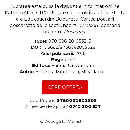
Lucrarea este pusa la dispozitie in format online,
INTEGRAL SI GRATUIT, de catre Institutul de Stiinte
ale Educatiei din Bucuresti. Cartea poata fi
descarcata de la sectiunea
"Download”
apasand
butonul
Descarca.
ISBN:
978-606-28-0532-6
DOI:
10.5682/9786062805326
Anul publicării:
2016
Pagini:
142
Editura:
Editura Universitară
Autor:
Angelica Mihailescu, Mihai Iacob
CERE OFERTĂ
Cod Produs:
9786062805326
Ai nevoie de ajutor?
0745 200 357
Adaugă la Wishlist