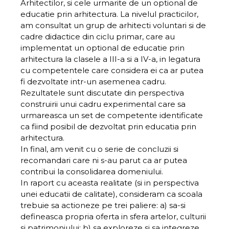
Arhitectilor, si cele urmarite de un optional de
educatie prin arhitectura. La nivelul practicilor,
am consultat un grup de arhitecti voluntari si de
cadre didactice din ciclu primar, care au
implementat un optional de educatie prin
arhitectura la clasele a III-a si a IV-a, in legatura
cu competentele care considera ei ca ar putea
fi dezvoltate intr-un asemenea cadru.
Rezultatele sunt discutate din perspectiva
construirii unui cadru experimental care sa
urmareasca un set de competente identificate
ca fiind posibil de dezvoltat prin educatia prin
arhitectura.
In final, am venit cu o serie de concluzii si
recomandari care ni s-au parut ca ar putea
contribui la consolidarea domeniului.
In raport cu aceasta realitate (si in perspectiva
unei educatii de calitate), consideram ca scoala
trebuie sa actioneze pe trei paliere: a) sa-si
defineasca propria oferta in sfera artelor, culturii
si patrimoniului; b) sa exploreze si sa integreze