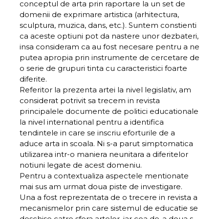
conceptul de arta prin raportare la un set de
domenii de exprimare artistica (arhitectura,
sculptura, muzica, dans, etc.). Suntem constienti
ca aceste optiuni pot da nastere unor dezbateri,
insa consideram ca au fost necesare pentru a ne
putea apropia prin instrumente de cercetare de
o serie de grupuri tinta cu caracteristici foarte
diferite.
Referitor la prezenta artei la nivel legislativ, am
considerat potrivit sa trecem in revista
principalele documente de politici educationale
la nivel international pentru a identifica
tendintele in care se inscriu eforturile de a
aduce arta in scoala. Ni s-a parut simptomatica
utilizarea intr-o maniera neunitara a diferitelor
notiuni legate de acest domeniu.
Pentru a contextualiza aspectele mentionate
mai sus am urmat doua piste de investigare.
Una a fost reprezentata de o trecere in revista a
mecanismelor prin care sistemul de educatie se
deschise catre sfera artelor, iar cea de-a doua s-