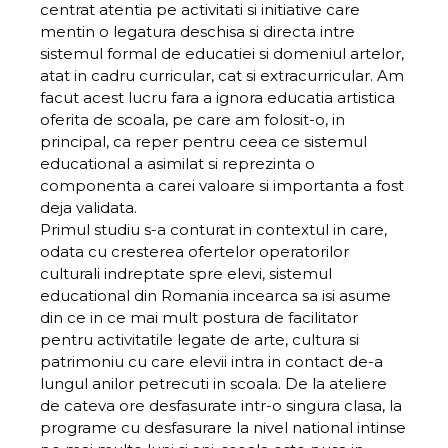
centrat atentia pe activitati si initiative care
mentin o legatura deschisa si directa intre
sistemul formal de educatiei si domeniul artelor,
atat in cadru curricular, cat si extracurricular. Am
facut acest lucru fara a ignora educatia artistica
oferita de scoala, pe care am folosit-o, in
principal, ca reper pentru ceea ce sistemul
educational a asimilat si reprezinta o
componenta a carei valoare si importanta a fost
deja validata.
Primul studiu s-a conturat in contextul in care,
odata cu cresterea ofertelor operatorilor
culturali indreptate spre elevi, sistemul
educational din Romania incearca sa isi asume
din ce in ce mai mult postura de facilitator
pentru activitatile legate de arte, cultura si
patrimoniu cu care elevii intra in contact de-a
lungul anilor petrecuti in scoala. De la ateliere
de cateva ore desfasurate intr-o singura clasa, la
programe cu desfasurare la nivel national intinse