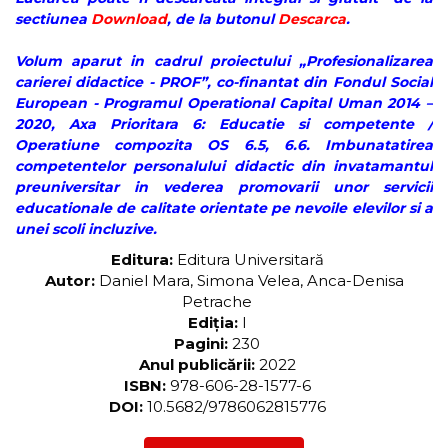
sectiunea
Download
, de la butonul
Descarca
.
Volum aparut in cadrul proiectului „Profesionalizarea
carierei didactice - PROF”, co-finantat din Fondul Social
European - Programul Operational Capital Uman 2014 –
2020, Axa Prioritara 6: Educatie si competente /
Operatiune compozita OS 6.5, 6.6. Imbunatatirea
competentelor personalului didactic din invatamantul
preuniversitar in vederea promovarii unor servicii
educationale de calitate orientate pe nevoile elevilor si a
unei scoli incluzive.
Editura:
Editura Universitară
Autor:
Daniel Mara, Simona Velea, Anca-Denisa
Petrache
Ediția:
I
Pagini:
230
Anul publicării:
2022
ISBN:
978-606-28-1577-6
DOI:
10.5682/9786062815776