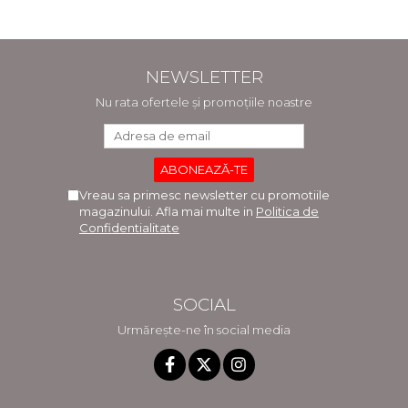
profesori si consilieri
Cuciureanu -
scolari
Coordonator
NEWSLETTER
Nu rata ofertele și promoțiile noastre
Vreau sa primesc newsletter cu promotiile
magazinului. Afla mai multe in
Politica de
Confidentialitate
SOCIAL
Urmărește-ne în social media