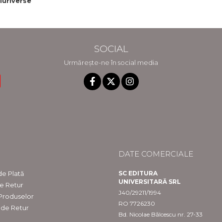
luriverse
urrent
tion -
ook
SOCIAL
Urmărește-ne în social media
DATE COMERCIALE
e Plată
SC EDITURA
UNIVERSITARĂ SRL
de Retur
J40/29211/1994
 Produselor
RO 7726230
 de Retur
Bd. Nicolae Bălcescu nr. 27-33