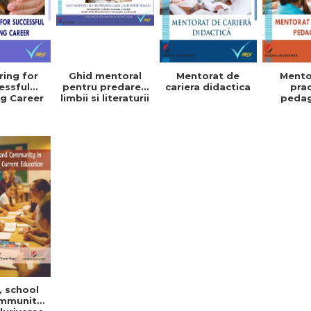
ing for
Mentorat de
Mento
Ghid mentoral
essful
cariera didactica
pra
pentru predarea
g Career
peda
limbii si literaturii
romane in
contexte
blended learning
si online. Nivel
liceal (filiera
teoretica,
tehnologica,
vocationala)
, school
mmunity