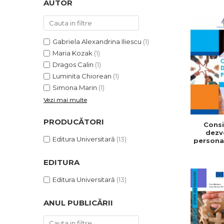
AUTOR
ADMINISTRATIVE
Cum Cumpăr
ȘTIINȚE ECONOMICE
Livrare
ȘTIINȚE EXACTE
Politica de Retur
Gabriela Alexandrina Iliescu
(1)
EDUCAȚIE FIZICĂ ȘI SPORT
Formular de Retur
Maria Kozak
(1)
PREUNIVERSITARIA
Dragos Calin
(1)
Distribuitori
TIMP LIBER
Luminita Chiorean
(1)
ÎN CURS DE APARIȚIE
Simona Marin
(1)
NOUTĂȚI
Vezi mai multe
PACHETE DE STUDIU
PRODUCĂTORI
Consil
PROMOȚIILE LUNII
dezv
Editura Universitară
(13)
personal
ULTIMELE EXEMPLARE
V-a. Gh
profe
EDITURA
Speran
Editura Universitară
(13)
ANUL PUBLICĂRII