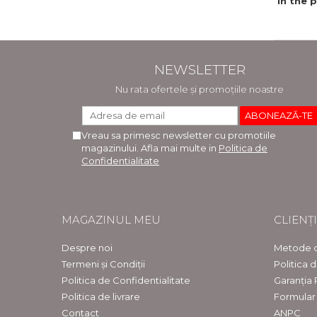
in the p
of c
educa
eb
NEWSLETTER
Nu rata ofertele și promoțiile noastre
Vreau sa primesc newsletter cu promotiile
magazinului. Afla mai multe in
Politica de
Confidentialitate
MAGAZINUL MEU
CLIENȚI
Despre noi
Metode d
Termeni și Condiții
Politica 
Politica de Confidentialitate
Garanția
Politica de livrare
Formular
Contact
ANPC