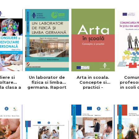
Un laborator de
Arta in scoala.
iere si
Comun
fizica si limba
Concepte si
oltare
profesor
germana. Raport
practici -
a clasa a
in scoli
de evaluare
Angelica
id pentru
dezavan
externa - Monica
Mihailescu, Mihai
sori -
Deli
Cuciureanu
Iacob
ta Tibu