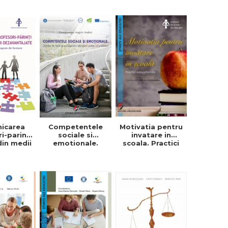
icarea
Competentele
Motivatia pentru
i-parinti
sociale si
invatare in
 din medii
emotionale.
scoala. Practici
tajate -
Exemple de bune
educationale -
a Goia
practici pentru
Monica
profesori si
Cuciureanu -
consilieri scolari
Coordonator