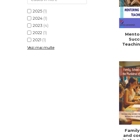
2025
(1)
2024
(1)
2023
(4)
2022
(1)
Mentor
Succ
2021
(1)
Teachin
Vezi mai multe
Family
and co