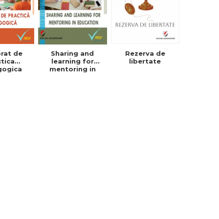
rat de
Sharing and
Rezerva de
ctica
learning for
libertate
gogica
mentoring in
education