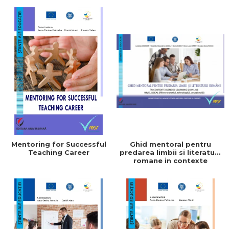
scolari
Mentoring for Successful
Ghid mentoral pentru
Teaching Career
predarea limbii si literaturii
romane in contexte
blended learning si online.
Nivel liceal (filiera
teoretica, tehnologica,
vocationala)