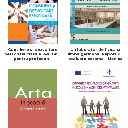
ADMINISTRATIVE
Cum Cumpăr
ȘTIINȚE ECONOMICE
Livrare
ȘTIINȚE EXACTE
Politica de Retur
EDUCAȚIE FIZICĂ ȘI SPORT
Formular de Retur
PREUNIVERSITARIA
Distribuitori
TIMP LIBER
ÎN CURS DE APARIȚIE
Consiliere si dezvoltare
Un laborator de fizica si
personala clasa a V-a. Ghid
limba germana. Raport de
NOUTĂȚI
pentru profesori -
evaluare externa - Monica
Speranta Tibu
Cuciureanu
PACHETE DE STUDIU
PROMOȚIILE LUNII
ULTIMELE EXEMPLARE