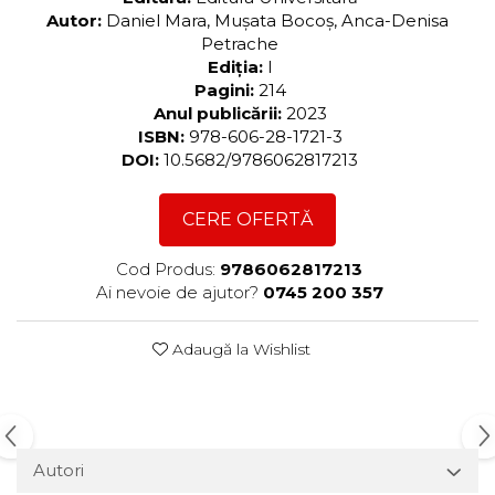
Autor:
Daniel Mara, Muşata Bocoş, Anca-Denisa
Petrache
Ediția:
I
Pagini:
214
Anul publicării:
2023
ISBN:
978-606-28-1721-3
DOI:
10.5682/9786062817213
CERE OFERTĂ
Cod Produs:
9786062817213
Ai nevoie de ajutor?
0745 200 357
Adaugă la Wishlist
Autori