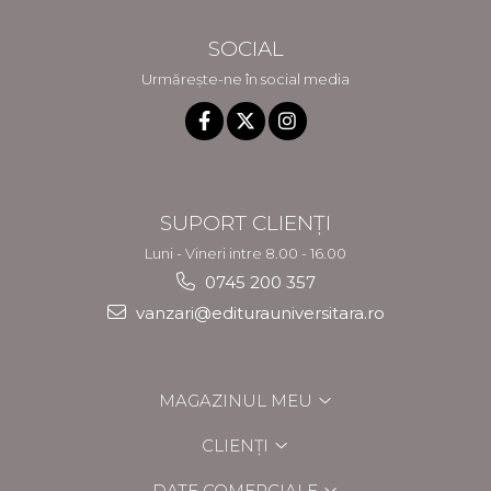
SOCIAL
Urmărește-ne în social media
SUPORT CLIENȚI
Luni - Vineri intre 8.00 - 16.00
0745 200 357
vanzari@editurauniversitara.ro
MAGAZINUL MEU
CLIENȚI
DATE COMERCIALE