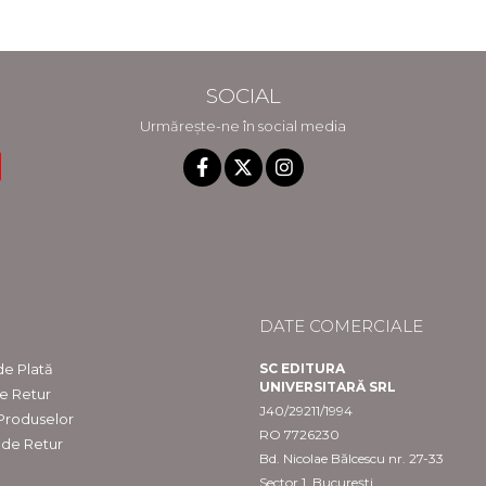
SOCIAL
Urmărește-ne în social media
DATE COMERCIALE
e Plată
SC EDITURA
UNIVERSITARĂ SRL
de Retur
J40/29211/1994
 Produselor
RO 7726230
 de Retur
Bd. Nicolae Bălcescu nr. 27-33
Sector 1, București