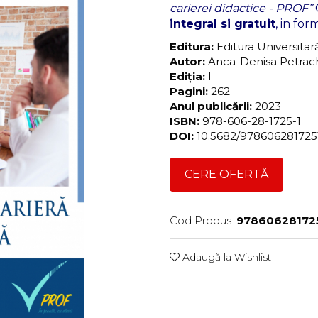
carierei didactice - PROF”
C
integral si gratuit
, in fo
Editura:
Editura Universita
Autor:
Anca-Denisa Petrac
Ediția:
I
Pagini:
262
Anul publicării:
2023
ISBN:
978-606-28-1725-1
DOI:
10.5682/97860628172
CERE OFERTĂ
Cod Produs:
97860628172
Adaugă la Wishlist