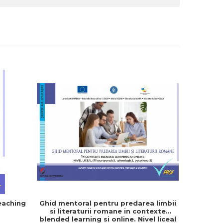
eaching
Ghid mentoral pentru predarea limbii
Mentora
si literaturii romane in contexte
blended learning si online. Nivel liceal