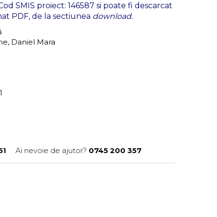
od SMIS proiect: 146587 si poate fi descarcat
rmat PDF, de la sectiunea
download.
ră
he, Daniel Mara
51
51
Ai nevoie de ajutor?
0745 200 357