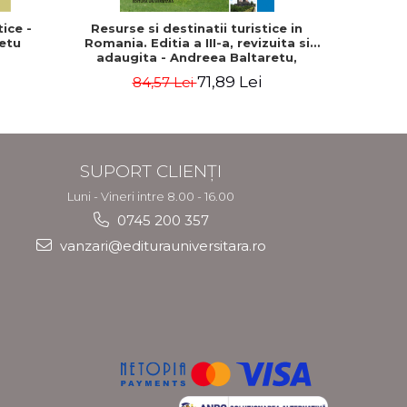
ice -
Resurse si destinatii turistice in
Pe carari
etu
Romania. Editia a III-a, revizuita si
Trase
adaugita - Andreea Baltaretu,
Marcela Draghila, Monica Neacsu,
71,89 Lei
84,57 Lei
5
Nicolae Neacsu
SUPORT CLIENȚI
Luni - Vineri intre 8.00 - 16.00
0745 200 357
vanzari@editurauniversitara.ro