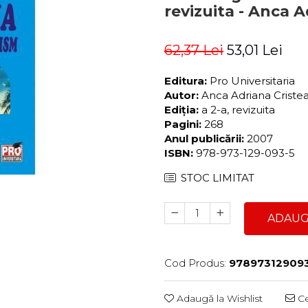
revizuita - Anca A
62,37 Lei
53,01 Lei
Editura:
Pro Universitaria
Autor:
Anca Adriana Criste
Ediția:
a 2-a, revizuita
Pagini:
268
Anul publicării:
2007
ISBN:
978-973-129-093-5
STOC LIMITAT
ADAUG
Cod Produs:
97897312909
Adaugă la Wishlist
Ce