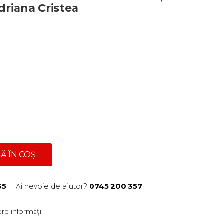
driana Cristea
a
Ă ÎN COȘ
35
Ai nevoie de ajutor?
0745 200 357
re informații