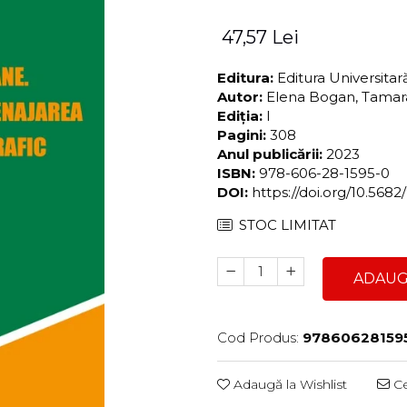
47,57 Lei
Editura:
Editura Universita
Autor:
Elena Bogan, Tamar
Ediția:
I
Pagini:
308
Anul publicării:
2023
ISBN:
978-606-28-1595-0
DOI:
https://doi.org/10.56
STOC LIMITAT
ADAUG
Cod Produs:
97860628159
Adaugă la Wishlist
Ce