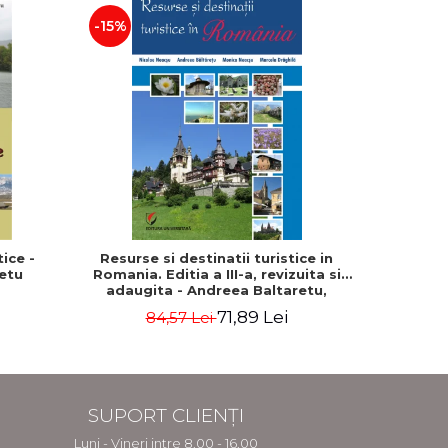
-15%
-15%
ice -
Resurse si destinatii turistice in
Pe carari
etu
Romania. Editia a III-a, revizuita si
Trase
adaugita - Andreea Baltaretu,
Marcela Draghila, Monica Neacsu,
71,89 Lei
84,57 Lei
5
Nicolae Neacsu
SUPORT CLIENȚI
Luni - Vineri intre 8.00 - 16.00