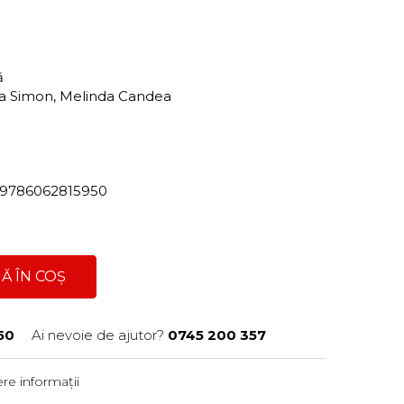
ră
a Simon, Melinda Candea
82/9786062815950
Ă ÎN COȘ
50
Ai nevoie de ajutor?
0745 200 357
re informații