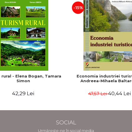
-15%
 rural - Elena Bogan, Tamara
Economia industriei turist
Simon
Andreea-Mihaela Baltar
42,29 Lei
40,44 Lei
47,57 Lei
SOCIAL
Urmărește-ne în social media