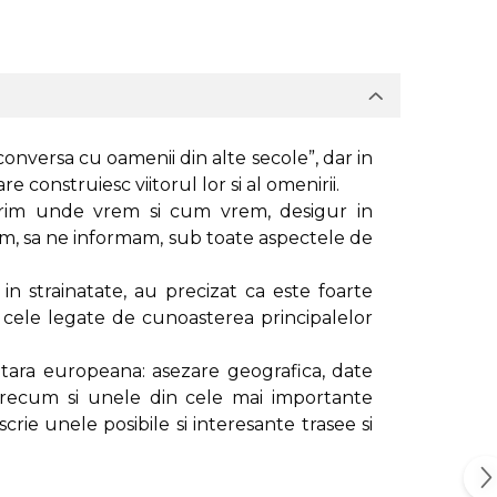
nversa cu oamenii din alte secole”, dar in
e construiesc viitorul lor si al omenirii.
torim unde vrem si cum vrem, desigur in
um, sa ne informam, sub toate aspectele de
 in strainatate, au precizat ca este foarte
v cele legate de cunoasterea principalelor
e tara europeana: asezare geografica, date
e, precum si unele din cele mai importante
scrie unele posibile si interesante trasee si