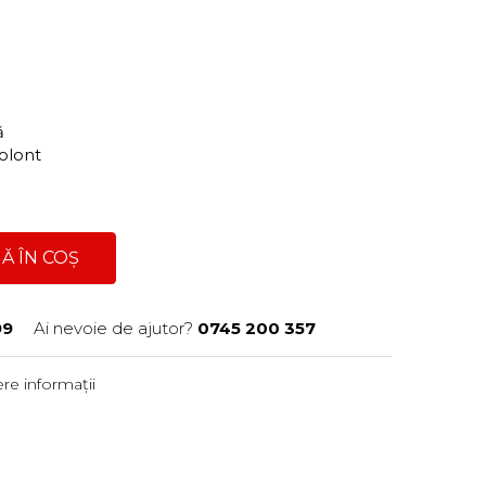
ră
Solont
Ă ÎN COȘ
99
Ai nevoie de ajutor?
0745 200 357
re informații