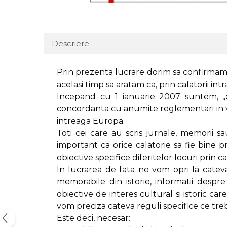
Descriere
Prin prezenta lucrare dorim sa confirmam n
acelasi timp sa aratam ca, prin calatorii int
Incepand cu 1 ianuarie 2007 suntem, „c
concordanta cu anumite reglementari in vi
intreaga Europa.
Toti cei care au scris jurnale, memorii sa
important ca orice calatorie sa fie bine p
obiective specifice diferitelor locuri prin
In lucrarea de fata ne vom opri la cateva
memorabile din istorie, informatii despre
obiective de interes cultural si istoric car
vom preciza cateva reguli specifice ce treb
Este deci, necesar: