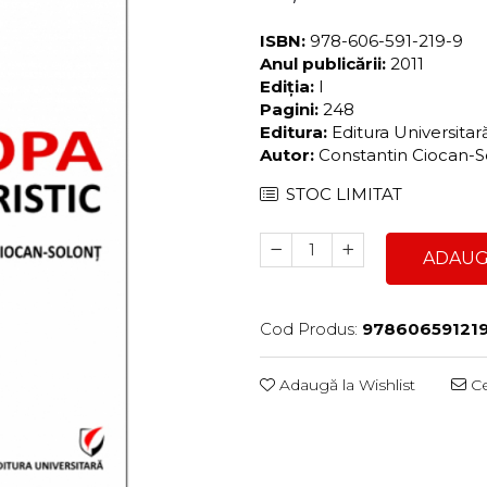
ISBN:
978-606-591-219-9
Anul publicării:
2011
Ediția:
I
Pagini:
248
Editura:
Editura Universita
Autor:
Constantin Ciocan-
STOC LIMITAT
ADAUG
Cod Produs:
97860659121
Adaugă la Wishlist
Ce