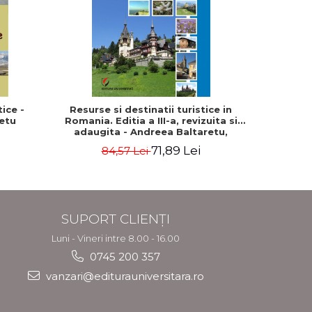
ice -
Resurse si destinatii turistice in
Asezari
etu
Romania. Editia a III-a, revizuita si
amenaja
adaugita - Andreea Baltaretu,
Elena Bog
Marcela Draghila, Monica Neacsu,
71,89 Lei
84,57 Lei
Nicolae Neacsu
SUPORT CLIENȚI
Luni - Vineri intre 8.00 - 16.00
0745 200 357
vanzari@editurauniversitara.ro