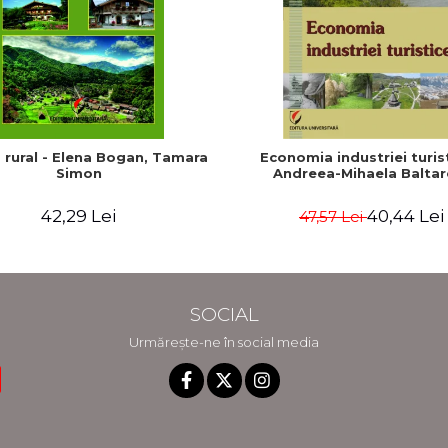
 rural - Elena Bogan, Tamara
Economia industriei turist
Simon
Andreea-Mihaela Baltar
42,29 Lei
40,44 Lei
47,57 Lei
SOCIAL
Urmărește-ne în social media