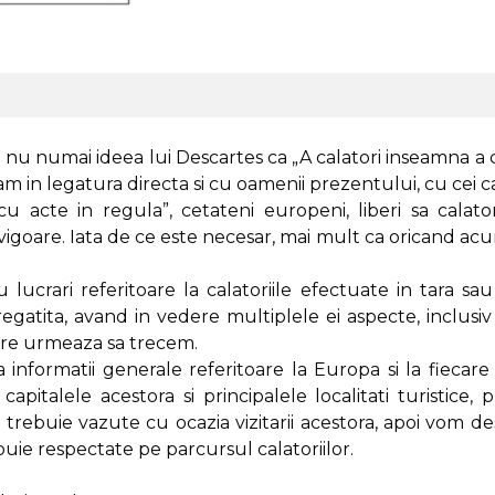
u numai ideea lui Descartes ca „A calatori inseamna a co
ram in legatura directa si cu oamenii prezentului, cu cei car
u acte in regula”, cetateni europeni, liberi sa cala
goare. Iata de ce este necesar, mai mult ca oricand ac
u lucrari referitoare la calatoriile efectuate in tara sau
regatita, avand in vedere multiplele ei aspecte, inclusi
 care urmeaza sa trecem.
 informatii generale referitoare la Europa si la fiecar
 capitalele acestora si principalele localitati turistic
e trebuie vazute cu ocazia vizitarii acestora, apoi vom de
uie respectate pe parcursul calatoriilor.