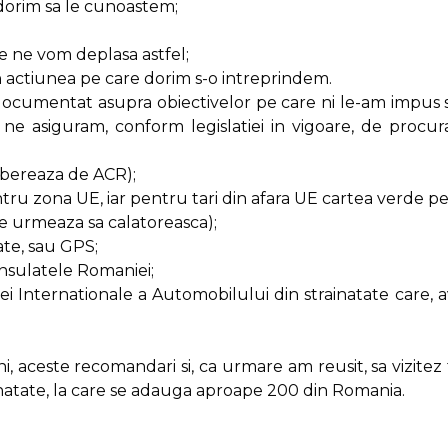
e dorim sa le cunoastem;
re ne vom deplasa astfel;
 actiunea pe care dorim s-o intreprindem.
 documentat asupra obiectivelor pe care ni le-am impus 
e asiguram, conform legislatiei in vigoare, de procur
ibereaza de ACR);
pentru zona UE, iar pentru tari din afara UE cartea verde 
ce urmeaza sa calatoreasca);
ate, sau GPS;
onsulatele Romaniei;
iei Internationale a Automobilului din strainatate care, av
ni, aceste recomandari si, ca urmare am reusit, sa vizitez
ainatate, la care se adauga aproape 200 din Romania.