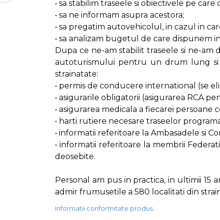
• sa stabilim traseele si obiectivele pe car
• sa ne informam asupra acestora;
• sa pregatim autovehicolul, in cazul in ca
• sa analizam bugetul de care dispunem in
Dupa ce ne-am stabilit traseele si ne-am
autoturismului pentru un drum lung si n
strainatate:
• permis de conducere international (se el
• asigurarile obligatorii (asigurarea RCA 
• asigurarea medicala a fiecarei persoane 
• harti rutiere necesare traseelor program
• informatii referitoare la Ambasadele si C
• informatii referitoare la membrii Federat
deosebite.
Personal am pus in practica, in ultimii 15 a
admir frumusetile a 580 localitati din str
Informatii conformitate produs