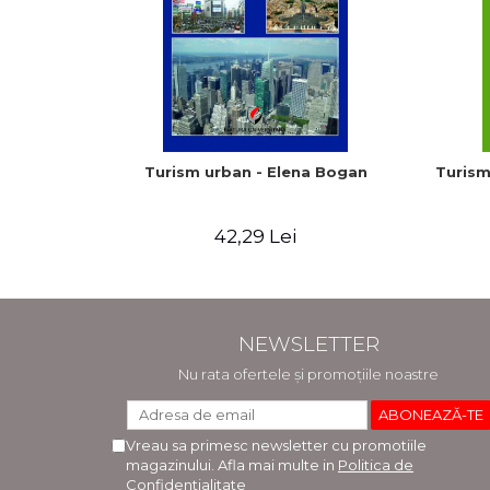
Turism urban - Elena Bogan
Turism
42,29 Lei
NEWSLETTER
Nu rata ofertele și promoțiile noastre
Vreau sa primesc newsletter cu promotiile
magazinului. Afla mai multe in
Politica de
Confidentialitate