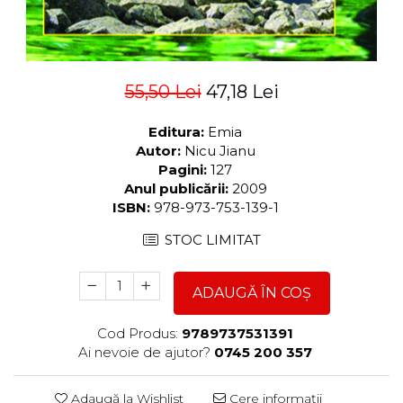
55,50 Lei
47,18 Lei
Editura:
Emia
Autor:
Nicu Jianu
Pagini:
127
Anul publicării:
2009
ISBN:
978-973-753-139-1
STOC LIMITAT
ADAUGĂ ÎN COȘ
Cod Produs:
9789737531391
Ai nevoie de ajutor?
0745 200 357
Adaugă la Wishlist
Cere informații