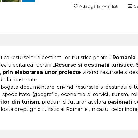
Adaugă la Wishlist
Ce
ica resurselor si destinatiilor turistice pentru
Romania
.
ea si editarea lucrarii
„Resurse si destinatii turistice. 
i,
prin elaborarea unor proiecte
vizand resursele si dest
 de la masterate.
n bogata documentare privind resursele si destinatiile t
specialitate (geografie, economie si servicii, turism, rel
rilor din turism
, precum si tuturor acelora
pasionati
d
sita drept ghid turistic al Romaniei, in cazul celor indrago