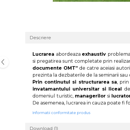
Descriere
Lucrarea
abordeaza
exhaustiv
problemat
si pregatirea sunt completate prin realizar
documente OMT”
de catre aceiasi autor
prezinta la dezbaterile de la seminarii sau
Prin continutul si structurarea sa
, pri
invatamantului universitar si liceal
de 
domeniul turistic,
managerilor
si
lucrato
De asemenea, lucrarea in cauza poate fi folo
Informatii conformitate produs
Download (1)