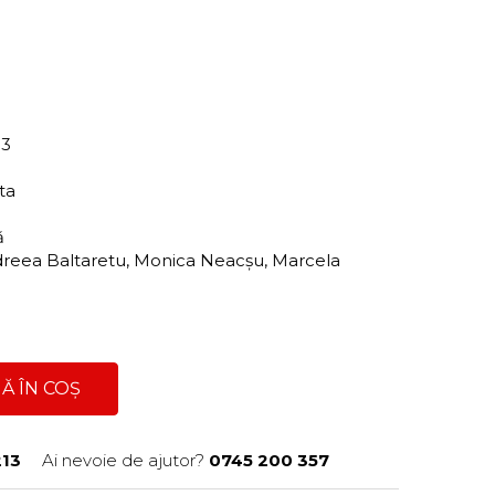
13
ita
ră
reea Baltaretu, Monica Neacşu, Marcela
Ă ÎN COȘ
13
Ai nevoie de ajutor?
0745 200 357