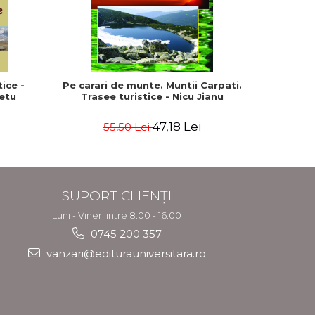
-15%
ice -
Pe carari de munte. Muntii Carpati.
Romania.
etu
Trasee turistice - Nicu Jianu
47,18 Lei
55,50 Lei
3
SUPORT CLIENȚI
Luni - Vineri intre 8.00 - 16.00
0745 200 357
vanzari@editurauniversitara.ro