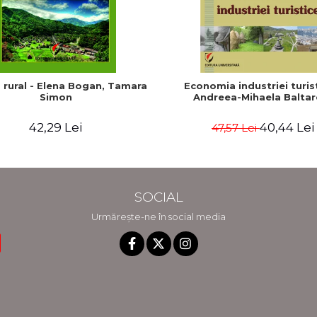
 rural - Elena Bogan, Tamara
Economia industriei turist
Simon
Andreea-Mihaela Baltar
42,29 Lei
40,44 Lei
47,57 Lei
SOCIAL
Urmărește-ne în social media