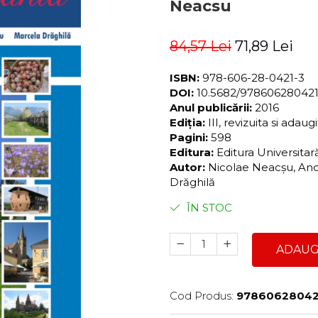
Neacsu
84,57 Lei
71,89 Lei
ISBN:
978-606-28-0421-3
DOI:
10.5682/97860628042
Anul publicării:
2016
Ediția:
III, revizuita si adaug
Pagini:
598
Editura:
Editura Universita
Autor:
Nicolae Neacşu, And
Drăghilă
ÎN STOC
ADAUG
Cod Produs:
97860628042