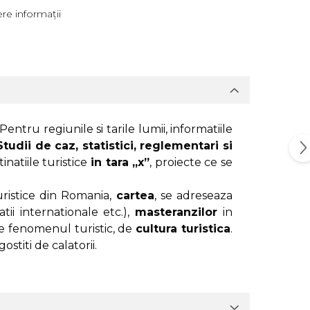
re informații
 Pentru regiunile si tarile lumii, informatiile
Studii de caz, statistici, reglementari si
inatiile turistice
in tara „x”
, proiecte ce se
uristice din Romania,
cartea
, se adreseaza
atii internationale etc.),
masteranzilor
in
e fenomenul turistic, de
cultura turistica
.
stiti de calatorii.