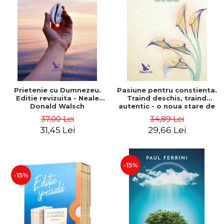
Prietenie cu Dumnezeu.
Pasiune pentru constienta.
Editie revizuita - Neale
Traind deschis, traind
Donald Walsch
autentic - o noua stare de
constiinta - Marc Steinberg
37,00 Lei
34,89 Lei
31,45 Lei
29,66 Lei
-15%
-15%