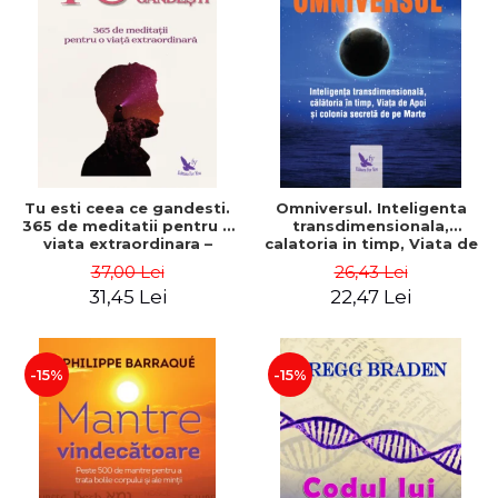
Tu esti ceea ce gandesti.
Omniversul. Inteligenta
365 de meditatii pentru o
transdimensionala,
viata extraordinara –
calatoria in timp, Viata de
Wayne Dyer
Apoi si colonia secreta de
37,00 Lei
26,43 Lei
pe Marte – Alfred
31,45 Lei
22,47 Lei
Lambremont Webre
-15%
-15%