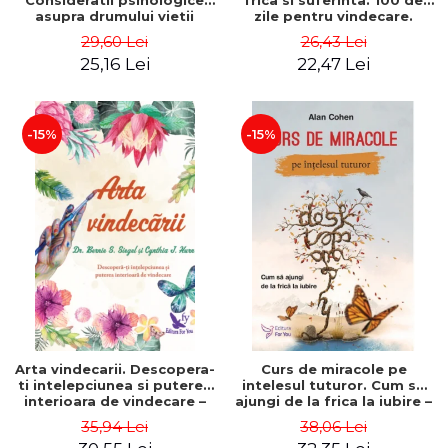
Consideratii psihologice
frica si suferinta. 100 de
asupra drumului vietii
zile pentru vindecare.
dintr-o perspectiva
Editia a II-a – Deepak
29,60 Lei
26,43 Lei
integrala – Stefano
Chopra
25,16 Lei
22,47 Lei
Pischiutta
-15%
-15%
Arta vindecarii. Descopera-
Curs de miracole pe
ti intelepciunea si puterea
intelesul tuturor. Cum sa
interioara de vindecare –
ajungi de la frica la iubire –
Dr. Bernie Siegel
Alan Cohen
35,94 Lei
38,06 Lei