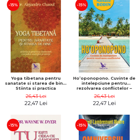
-15%
-15%
Yoga tibetana pentru
Ho’oponopono. Cuvinte de
sanatate si starea de bine.
intelepciune pentru
Stiinta si practica
rezolvarea conflictelor –
vindecarii corpului,
Nathalie Bodin
26,43 Lei
26,43 Lei
energiei si mintii – Dr.
22,47 Lei
22,47 Lei
Alejandro Chaoul
-15%
-15%