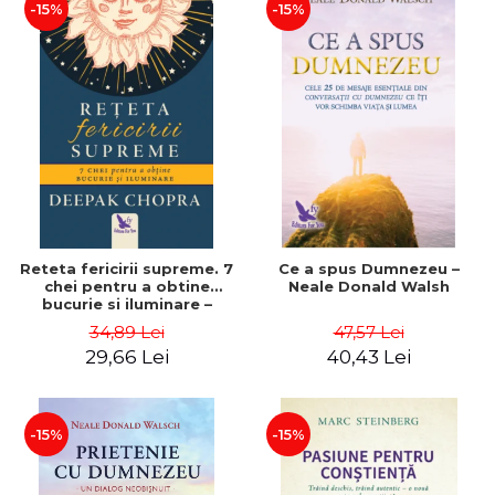
-15%
-15%
Reteta fericirii supreme. 7
Ce a spus Dumnezeu –
chei pentru a obtine
Neale Donald Walsh
bucurie si iluminare –
Deepak Chopra
34,89 Lei
47,57 Lei
29,66 Lei
40,43 Lei
-15%
-15%