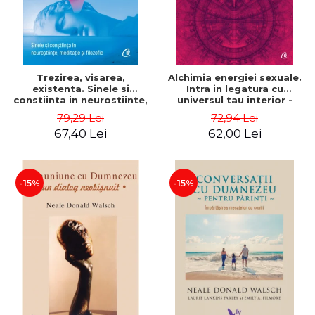
Trezirea, visarea,
Alchimia energiei sexuale.
existenta. Sinele si
Intra in legatura cu
constiinta in neurostiinte,
universul tau interior -
meditatie si filozofie - Evan
Mantak Chia
79,29 Lei
72,94 Lei
Thompson
67,40 Lei
62,00 Lei
-15%
-15%