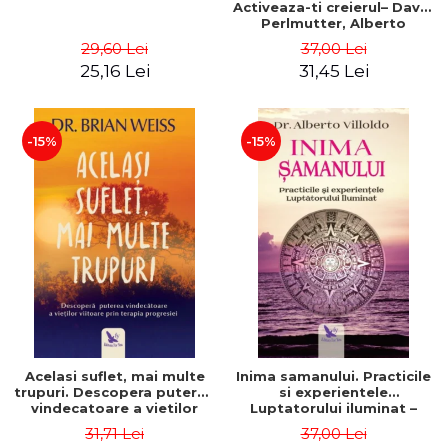
Activeaza-ti creierul– David
Perlmutter, Alberto
Villoldo
29,60 Lei
37,00 Lei
25,16 Lei
31,45 Lei
-15%
-15%
Acelasi suflet, mai multe
Inima samanului. Practicile
trupuri. Descopera puterea
si experientele
vindecatoare a vietilor
Luptatorului iluminat –
viitoare prin terapia
Alberto Villoldo
31,71 Lei
37,00 Lei
progresiei. Editie revizuita