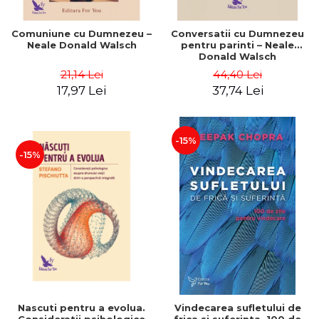
Comuniune cu Dumnezeu –
Conversatii cu Dumnezeu
Neale Donald Walsch
pentru parinti – Neale
Donald Walsch
21,14 Lei
44,40 Lei
17,97 Lei
37,74 Lei
-15%
-15%
Nascuti pentru a evolua.
Vindecarea sufletului de