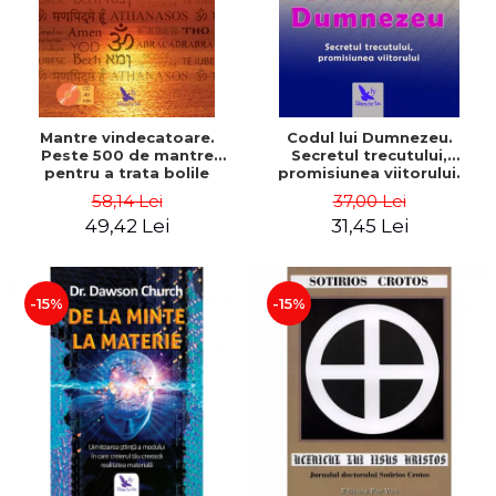
Mantre vindecatoare.
Codul lui Dumnezeu.
Peste 500 de mantre
Secretul trecutului,
pentru a trata bolile
promisiunea viitorului.
corpului si ale mintii
Editie revizuita – Gregg
58,14 Lei
37,00 Lei
(include CD) - Philippe
Braden
49,42 Lei
31,45 Lei
Barraqué
-15%
-15%