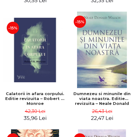
30,55 Lei
32,35 Lei
-15%
-15%
Calatorii in afara corpului.
Dumnezeu si minunile din
Editie revizuita – Robert A.
viata noastra. Editie
Monroe
revizuita – Neale Donald
Walsch
42,30 Lei
26,43 Lei
35,96 Lei
22,47 Lei