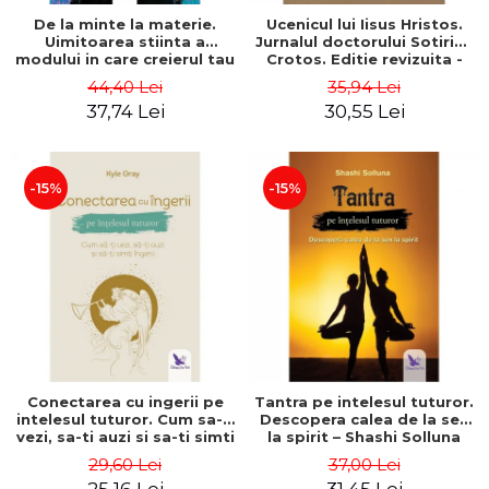
De la minte la materie.
Ucenicul lui Iisus Hristos.
Uimitoarea stiinta a
Jurnalul doctorului Sotirios
modului in care creierul tau
Crotos. Editie revizuita -
creeaza realitatea
Sotirios Crotos
44,40 Lei
35,94 Lei
materiala – Dr. Dawson
37,74 Lei
30,55 Lei
Church
-15%
-15%
Conectarea cu ingerii pe
Tantra pe intelesul tuturor.
intelesul tuturor. Cum sa-ti
Descopera calea de la sex
vezi, sa-ti auzi si sa-ti simti
la spirit – Shashi Solluna
ingerii – Kyle Gray
29,60 Lei
37,00 Lei