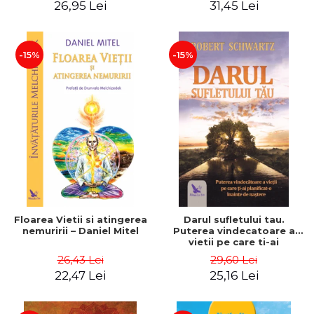
26,95 Lei
31,45 Lei
– Dr. Brain Weiss
-15%
-15%
Floarea Vietii si atingerea
Darul sufletului tau.
nemuririi – Daniel Mitel
Puterea vindecatoare a
vietii pe care ti-ai
planificat-o inainte de
26,43 Lei
29,60 Lei
nastere – Robert Schwartz
22,47 Lei
25,16 Lei