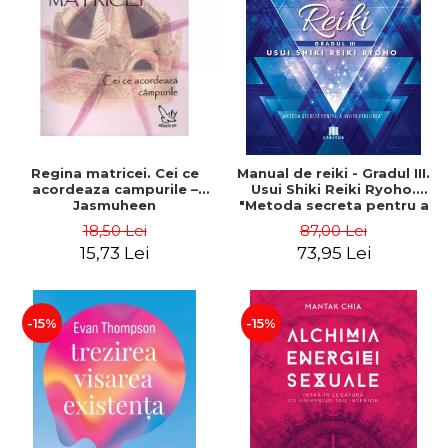
ADMINISTRATIVE
Cum Cumpăr
ȘTIINȚE ECONOMICE
Livrare
ȘTIINȚE EXACTE
Politica de Retur
EDUCAȚIE FIZICĂ ȘI SPORT
Formular de Retur
PREUNIVERSITARIA
Distribuitori
TIMP LIBER
ÎN CURS DE APARIȚIE
Regina matricei. Cei ce
Manual de reiki - Gradul III.
acordeaza campurile –
Usui Shiki Reiki Ryoho.
NOUTĂȚI
Jasmuheen
"Metoda secreta pentru a
invita fericirea" - Nita
PACHETE DE STUDIU
18,50 Lei
87,00 Lei
Mocanu
15,73 Lei
73,95 Lei
PROMOȚIILE LUNII
ULTIMELE EXEMPLARE
-15%
-15%