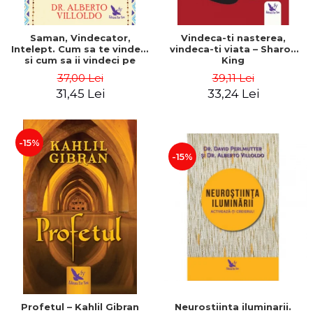
Saman, Vindecator,
Vindeca-ti nasterea,
Intelept. Cum sa te vindeci
vindeca-ti viata – Sharon
si cum sa ii vindeci pe
King
ceilalti folosind medicina
37,00 Lei
39,11 Lei
energentica a
31,45 Lei
33,24 Lei
amerindienilor. Editie
revizuita – Alberto Villoldo
-15%
-15%
Profetul – Kahlil Gibran
Neurostiinta iluminarii.