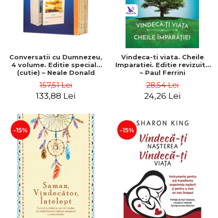
Conversatii cu Dumnezeu,
Vindeca-ti viata. Cheile
4 volume. Editie speciala
Imparatiei. Editie revizuita
(cutie) – Neale Donald
– Paul Ferrini
Walsch
157,51 Lei
28,54 Lei
133,88 Lei
24,26 Lei
-15%
-15%