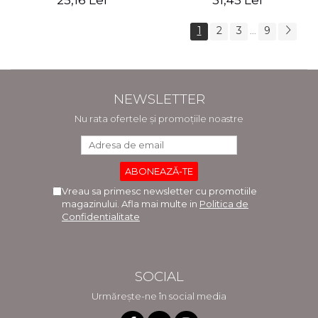
25,16 Lei
31,45 Lei
1
2
3
9
...
NEWSLETTER
Nu rata ofertele și promoțiile noastre
Vreau sa primesc newsletter cu promotiile
magazinului. Afla mai multe in
Politica de
Confidentialitate
SOCIAL
Urmărește-ne în social media