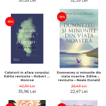
30,55 Lei
32,35 Lei
-15%
-15%
Calatorii in afara corpului.
Dumnezeu si minunile din
Editie revizuita – Robert A.
viata noastra. Editie
Monroe
revizuita – Neale Donald
Walsch
42,30 Lei
26,43 Lei
35,96 Lei
22,47 Lei