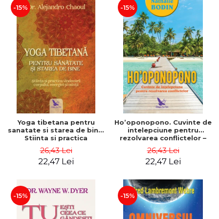
-15%
-15%
Yoga tibetana pentru
Ho’oponopono. Cuvinte de
sanatate si starea de bine.
intelepciune pentru
Stiinta si practica
rezolvarea conflictelor –
vindecarii corpului,
Nathalie Bodin
26,43 Lei
26,43 Lei
energiei si mintii – Dr.
22,47 Lei
22,47 Lei
Alejandro Chaoul
-15%
-15%