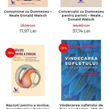
Comuniune cu Dumnezeu –
Conversatii cu Dumnezeu
Neale Donald Walsch
pentru parinti – Neale
Donald Walsch
21,14 Lei
44,40 Lei
17,97 Lei
37,74 Lei
-15%
-15%
Nascuti pentru a evolua.
Vindecarea sufletului de