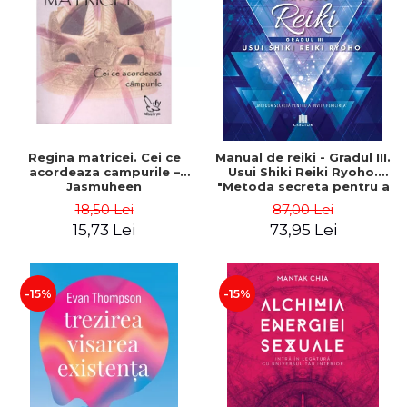
ADMINISTRATIVE
Cum Cumpăr
ȘTIINȚE ECONOMICE
Livrare
ȘTIINȚE EXACTE
Politica de Retur
EDUCAȚIE FIZICĂ ȘI SPORT
Formular de Retur
PREUNIVERSITARIA
Distribuitori
TIMP LIBER
ÎN CURS DE APARIȚIE
Regina matricei. Cei ce
Manual de reiki - Gradul III.
acordeaza campurile –
Usui Shiki Reiki Ryoho.
NOUTĂȚI
Jasmuheen
"Metoda secreta pentru a
invita fericirea" - Nita
PACHETE DE STUDIU
18,50 Lei
87,00 Lei
Mocanu
15,73 Lei
73,95 Lei
PROMOȚIILE LUNII
ULTIMELE EXEMPLARE
-15%
-15%