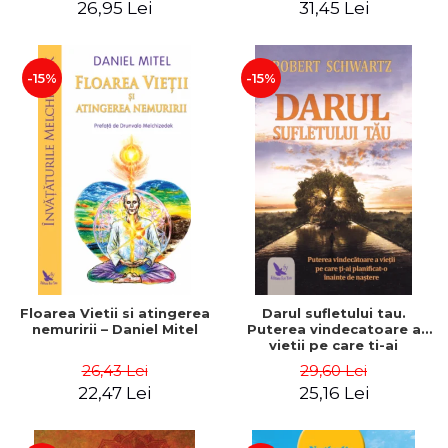
26,95 Lei
31,45 Lei
– Dr. Brain Weiss
-15%
-15%
Floarea Vietii si atingerea
Darul sufletului tau.
nemuririi – Daniel Mitel
Puterea vindecatoare a
vietii pe care ti-ai
planificat-o inainte de
26,43 Lei
29,60 Lei
nastere – Robert Schwartz
22,47 Lei
25,16 Lei