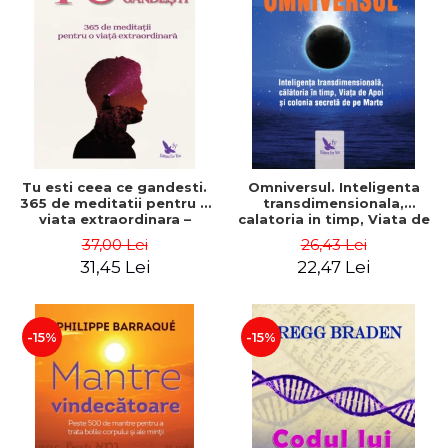
Tu esti ceea ce gandesti.
Omniversul. Inteligenta
365 de meditatii pentru o
transdimensionala,
viata extraordinara –
calatoria in timp, Viata de
Wayne Dyer
Apoi si colonia secreta de
37,00 Lei
26,43 Lei
pe Marte – Alfred
31,45 Lei
22,47 Lei
Lambremont Webre
-15%
-15%