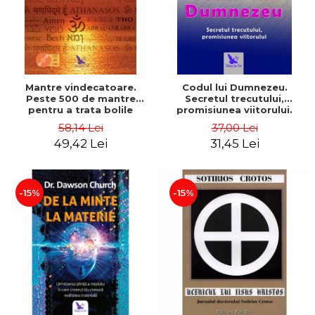
Mantre vindecatoare.
Codul lui Dumnezeu.
Peste 500 de mantre
Secretul trecutului,
pentru a trata bolile
promisiunea viitorului.
corpului si ale mintii
Editie revizuita – Gregg
58,14 Lei
37,00 Lei
(include CD) - Philippe
Braden
49,42 Lei
31,45 Lei
Barraqué
-15%
-15%