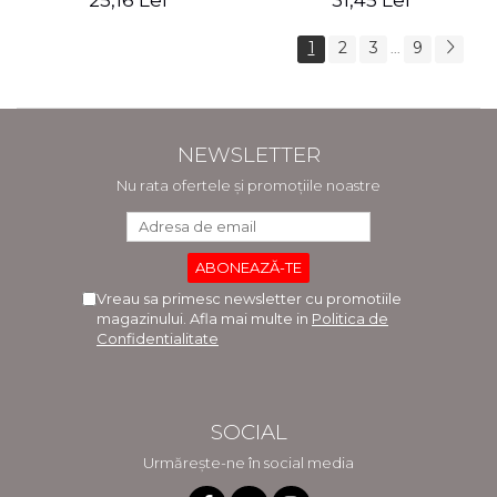
25,16 Lei
31,45 Lei
1
2
3
9
...
NEWSLETTER
Nu rata ofertele și promoțiile noastre
Vreau sa primesc newsletter cu promotiile
magazinului. Afla mai multe in
Politica de
Confidentialitate
SOCIAL
Urmărește-ne în social media