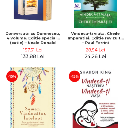
Conversatii cu Dumnezeu,
Vindeca-ti viata. Cheile
4 volume. Editie speciala
Imparatiei. Editie revizuita
(cutie) – Neale Donald
– Paul Ferrini
Walsch
157,51 Lei
28,54 Lei
133,88 Lei
24,26 Lei
-15%
-15%