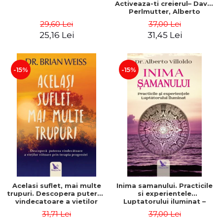
Activeaza-ti creierul– David
Perlmutter, Alberto
Villoldo
29,60 Lei
37,00 Lei
25,16 Lei
31,45 Lei
-15%
-15%
Acelasi suflet, mai multe
Inima samanului. Practicile
trupuri. Descopera puterea
si experientele
vindecatoare a vietilor
Luptatorului iluminat –
viitoare prin terapia
Alberto Villoldo
31,71 Lei
37,00 Lei
progresiei. Editie revizuita