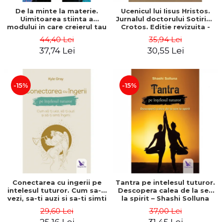
De la minte la materie.
Ucenicul lui Iisus Hristos.
Uimitoarea stiinta a
Jurnalul doctorului Sotirios
modului in care creierul tau
Crotos. Editie revizuita -
creeaza realitatea
Sotirios Crotos
44,40 Lei
35,94 Lei
materiala – Dr. Dawson
37,74 Lei
30,55 Lei
Church
-15%
-15%
Conectarea cu ingerii pe
Tantra pe intelesul tuturor.
intelesul tuturor. Cum sa-ti
Descopera calea de la sex
vezi, sa-ti auzi si sa-ti simti
la spirit – Shashi Solluna
ingerii – Kyle Gray
29,60 Lei
37,00 Lei