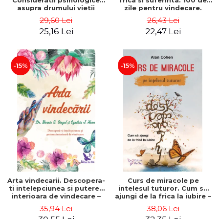
Consideratii psihologice
frica si suferinta. 100 de
asupra drumului vietii
zile pentru vindecare.
dintr-o perspectiva
Editia a II-a – Deepak
29,60 Lei
26,43 Lei
integrala – Stefano
Chopra
25,16 Lei
22,47 Lei
Pischiutta
-15%
-15%
Arta vindecarii. Descopera-
Curs de miracole pe
ti intelepciunea si puterea
intelesul tuturor. Cum sa
interioara de vindecare –
ajungi de la frica la iubire –
Dr. Bernie Siegel
Alan Cohen
35,94 Lei
38,06 Lei