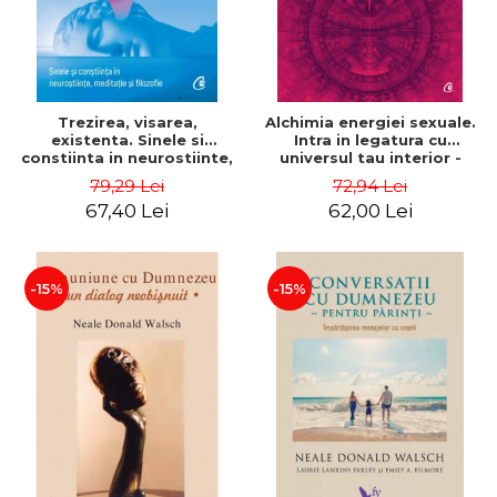
Trezirea, visarea,
Alchimia energiei sexuale.
existenta. Sinele si
Intra in legatura cu
constiinta in neurostiinte,
universul tau interior -
meditatie si filozofie - Evan
Mantak Chia
79,29 Lei
72,94 Lei
Thompson
67,40 Lei
62,00 Lei
-15%
-15%