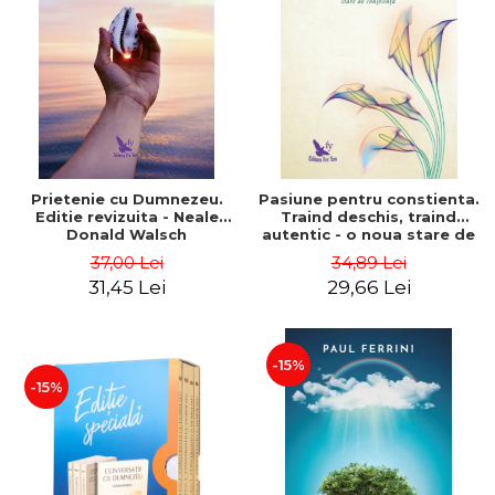
Prietenie cu Dumnezeu.
Pasiune pentru constienta.
Editie revizuita - Neale
Traind deschis, traind
Donald Walsch
autentic - o noua stare de
constiinta - Marc Steinberg
37,00 Lei
34,89 Lei
31,45 Lei
29,66 Lei
-15%
-15%