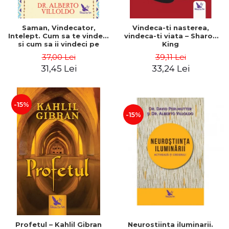
Saman, Vindecator,
Vindeca-ti nasterea,
Intelept. Cum sa te vindeci
vindeca-ti viata – Sharon
si cum sa ii vindeci pe
King
ceilalti folosind medicina
37,00 Lei
39,11 Lei
energentica a
31,45 Lei
33,24 Lei
amerindienilor. Editie
revizuita – Alberto Villoldo
-15%
-15%
Profetul – Kahlil Gibran
Neurostiinta iluminarii.