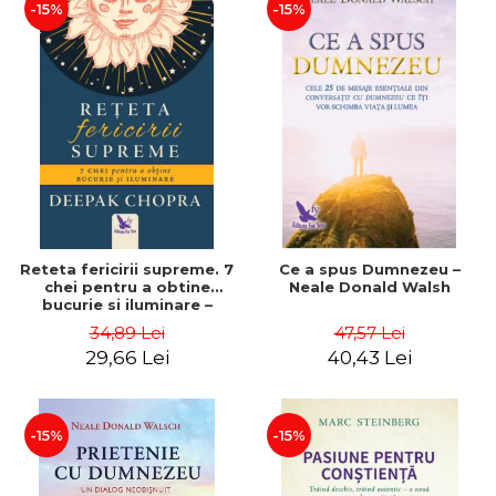
-15%
-15%
Reteta fericirii supreme. 7
Ce a spus Dumnezeu –
chei pentru a obtine
Neale Donald Walsh
bucurie si iluminare –
Deepak Chopra
34,89 Lei
47,57 Lei
29,66 Lei
40,43 Lei
-15%
-15%