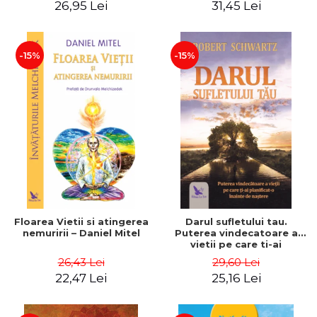
26,95 Lei
31,45 Lei
– Dr. Brain Weiss
-15%
-15%
Floarea Vietii si atingerea
Darul sufletului tau.
nemuririi – Daniel Mitel
Puterea vindecatoare a
vietii pe care ti-ai
planificat-o inainte de
26,43 Lei
29,60 Lei
nastere – Robert Schwartz
22,47 Lei
25,16 Lei