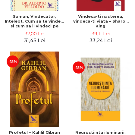
Saman, Vindecator,
Vindeca-ti nasterea,
Intelept. Cum sa te vindeci
vindeca-ti viata – Sharon
si cum sa ii vindeci pe
King
ceilalti folosind medicina
37,00 Lei
39,11 Lei
energentica a
31,45 Lei
33,24 Lei
amerindienilor. Editie
revizuita – Alberto Villoldo
-15%
-15%
Profetul – Kahlil Gibran
Neurostiinta iluminarii.