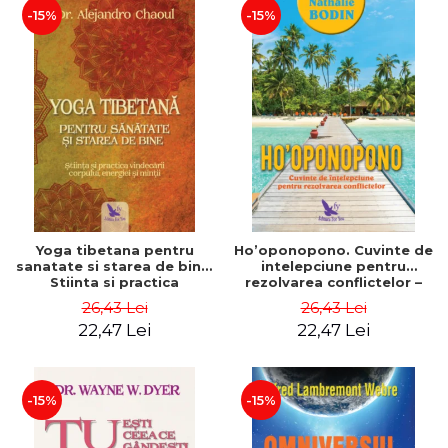
-15%
-15%
Yoga tibetana pentru
Ho’oponopono. Cuvinte de
sanatate si starea de bine.
intelepciune pentru
Stiinta si practica
rezolvarea conflictelor –
vindecarii corpului,
Nathalie Bodin
26,43 Lei
26,43 Lei
energiei si mintii – Dr.
22,47 Lei
22,47 Lei
Alejandro Chaoul
-15%
-15%