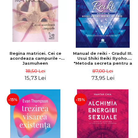
ADMINISTRATIVE
Cum Cumpăr
ȘTIINȚE ECONOMICE
Livrare
ȘTIINȚE EXACTE
Politica de Retur
EDUCAȚIE FIZICĂ ȘI SPORT
Formular de Retur
PREUNIVERSITARIA
Distribuitori
TIMP LIBER
ÎN CURS DE APARIȚIE
Regina matricei. Cei ce
Manual de reiki - Gradul III.
acordeaza campurile –
Usui Shiki Reiki Ryoho.
NOUTĂȚI
Jasmuheen
"Metoda secreta pentru a
invita fericirea" - Nita
PACHETE DE STUDIU
18,50 Lei
87,00 Lei
Mocanu
15,73 Lei
73,95 Lei
PROMOȚIILE LUNII
ULTIMELE EXEMPLARE
-15%
-15%