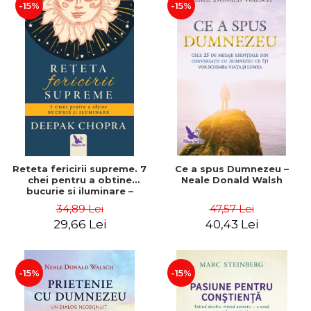
-15%
-15%
Reteta fericirii supreme. 7
Ce a spus Dumnezeu –
chei pentru a obtine
Neale Donald Walsh
bucurie si iluminare –
Deepak Chopra
34,89 Lei
47,57 Lei
29,66 Lei
40,43 Lei
-15%
-15%