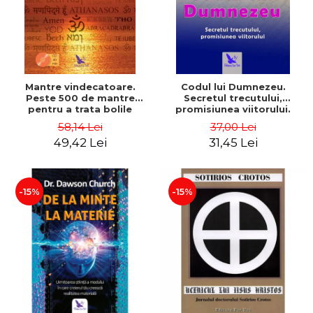
Mantre vindecatoare.
Codul lui Dumnezeu.
Peste 500 de mantre
Secretul trecutului,
pentru a trata bolile
promisiunea viitorului.
corpului si ale mintii
Editie revizuita – Gregg
58,14 Lei
37,00 Lei
(include CD) - Philippe
Braden
49,42 Lei
31,45 Lei
Barraqué
-15%
-15%