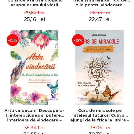
Consideratii psihologice
frica si suferinta. 100 de
asupra drumului vietii
zile pentru vindecare.
dintr-o perspectiva
Editia a II-a – Deepak
29,60 Lei
26,43 Lei
integrala – Stefano
Chopra
25,16 Lei
22,47 Lei
Pischiutta
-15%
-15%
Arta vindecarii. Descopera-
Curs de miracole pe
ti intelepciunea si puterea
intelesul tuturor. Cum sa
interioara de vindecare –
ajungi de la frica la iubire –
Dr. Bernie Siegel
Alan Cohen
35,94 Lei
38,06 Lei