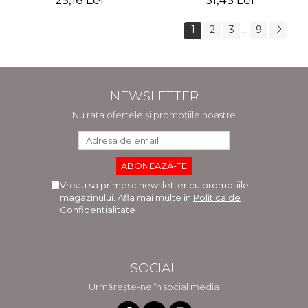
25,16 Lei
31,45 Lei
1
2
3
9
...
NEWSLETTER
Nu rata ofertele și promoțiile noastre
Vreau sa primesc newsletter cu promotiile
magazinului. Afla mai multe in
Politica de
Confidentialitate
SOCIAL
Urmărește-ne în social media