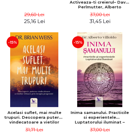
Activeaza-ti creierul– David
Perlmutter, Alberto
Villoldo
29,60 Lei
37,00 Lei
25,16 Lei
31,45 Lei
-15%
-15%
Acelasi suflet, mai multe
Inima samanului. Practicile
trupuri. Descopera puterea
si experientele
vindecatoare a vietilor
Luptatorului iluminat –
viitoare prin terapia
Alberto Villoldo
31,71 Lei
37,00 Lei
progresiei. Editie revizuita