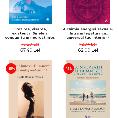
Trezirea, visarea,
Alchimia energiei sexuale.
existenta. Sinele si
Intra in legatura cu
constiinta in neurostiinte,
universul tau interior -
meditatie si filozofie - Evan
Mantak Chia
79,29 Lei
72,94 Lei
Thompson
67,40 Lei
62,00 Lei
-15%
-15%