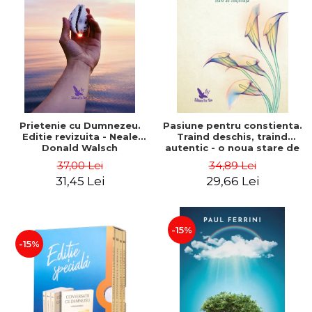
Prietenie cu Dumnezeu.
Pasiune pentru constienta.
Editie revizuita - Neale
Traind deschis, traind
Donald Walsch
autentic - o noua stare de
constiinta - Marc Steinberg
37,00 Lei
34,89 Lei
31,45 Lei
29,66 Lei
-15%
-15%