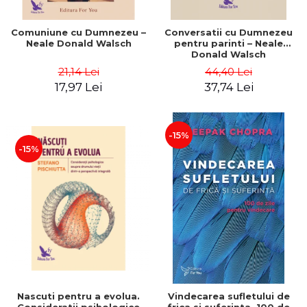
Comuniune cu Dumnezeu –
Conversatii cu Dumnezeu
Neale Donald Walsch
pentru parinti – Neale
Donald Walsch
21,14 Lei
44,40 Lei
17,97 Lei
37,74 Lei
-15%
-15%
Nascuti pentru a evolua.
Vindecarea sufletului de