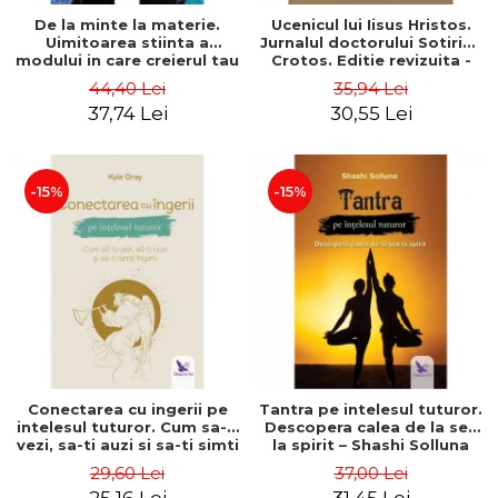
De la minte la materie.
Ucenicul lui Iisus Hristos.
Uimitoarea stiinta a
Jurnalul doctorului Sotirios
modului in care creierul tau
Crotos. Editie revizuita -
creeaza realitatea
Sotirios Crotos
44,40 Lei
35,94 Lei
materiala – Dr. Dawson
37,74 Lei
30,55 Lei
Church
-15%
-15%
Conectarea cu ingerii pe
Tantra pe intelesul tuturor.
intelesul tuturor. Cum sa-ti
Descopera calea de la sex
vezi, sa-ti auzi si sa-ti simti
la spirit – Shashi Solluna
ingerii – Kyle Gray
29,60 Lei
37,00 Lei