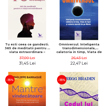
Tu esti ceea ce gandesti.
Omniversul. Inteligenta
365 de meditatii pentru o
transdimensionala,
viata extraordinara –
calatoria in timp, Viata de
Wayne Dyer
Apoi si colonia secreta de
37,00 Lei
26,43 Lei
pe Marte – Alfred
31,45 Lei
22,47 Lei
Lambremont Webre
-15%
-15%