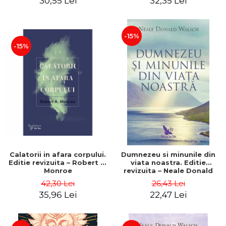
30,55 Lei
32,35 Lei
-15%
-15%
Calatorii in afara corpului.
Dumnezeu si minunile din
Editie revizuita – Robert A.
viata noastra. Editie
Monroe
revizuita – Neale Donald
Walsch
42,30 Lei
26,43 Lei
35,96 Lei
22,47 Lei