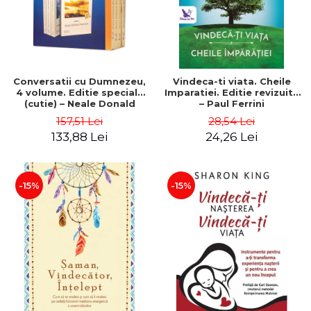
Conversatii cu Dumnezeu,
Vindeca-ti viata. Cheile
4 volume. Editie speciala
Imparatiei. Editie revizuita
(cutie) – Neale Donald
– Paul Ferrini
Walsch
157,51 Lei
28,54 Lei
133,88 Lei
24,26 Lei
-15%
-15%