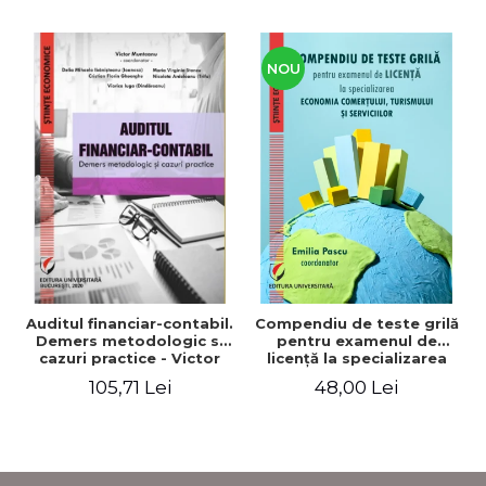
NOU
Auditul financiar-contabil.
Compendiu de teste grilă
Demers metodologic si
pentru examenul de
cazuri practice - Victor
licenţă la specializarea
Munteanu - Coordonator
"Economia comerţului,
105,71 Lei
48,00 Lei
turismului şi serviciilor"