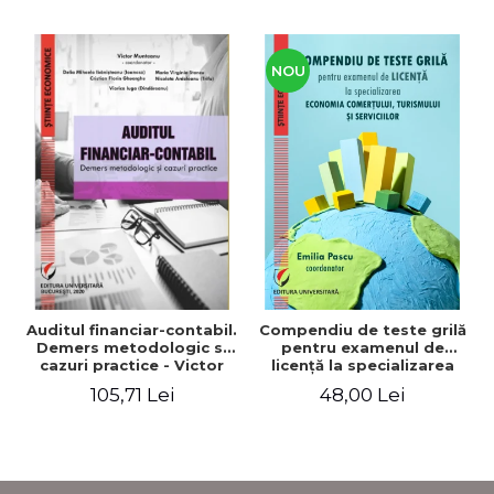
NOU
Auditul financiar-contabil.
Compendiu de teste grilă
Demers metodologic si
pentru examenul de
cazuri practice - Victor
licenţă la specializarea
Munteanu - Coordonator
"Economia comerţului,
105,71 Lei
48,00 Lei
turismului şi serviciilor"