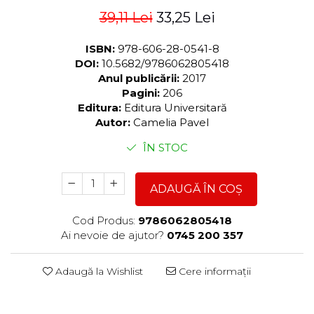
39,11 Lei
33,25 Lei
ISBN:
978-606-28-0541-8
DOI:
10.5682/9786062805418
Anul publicării:
2017
Pagini:
206
Editura:
Editura Universitară
Autor:
Camelia Pavel
ÎN STOC
ADAUGĂ ÎN COȘ
Cod Produs:
9786062805418
Ai nevoie de ajutor?
0745 200 357
Adaugă la Wishlist
Cere informații