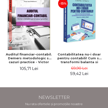
-15%
Auditul financiar-contabil.
Contabilitatea nu-i doar
Demers metodologic si
pentru contabili! Cum sa
cazuri practice - Victor
transformi balanta si
Munteanu - Coordonator
bilantul in instrumente
69,90 Lei
105,71 Lei
prietenoase. Editia a III-a,
59,42 Lei
revizuita si adaugita -
Costel Istrate
NEWSLETTER
Nu rata ofertele și promoțiile noastre