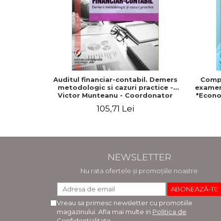
Auditul financiar-contabil. Demers
Compe
metodologic si cazuri practice -
examenu
Victor Munteanu - Coordonator
"Econo
105,71 Lei
NEWSLETTER
Nu rata ofertele și promoțiile noastre
Vreau sa primesc newsletter cu promotiile
magazinului. Afla mai multe in
Politica de
Confidentialitate