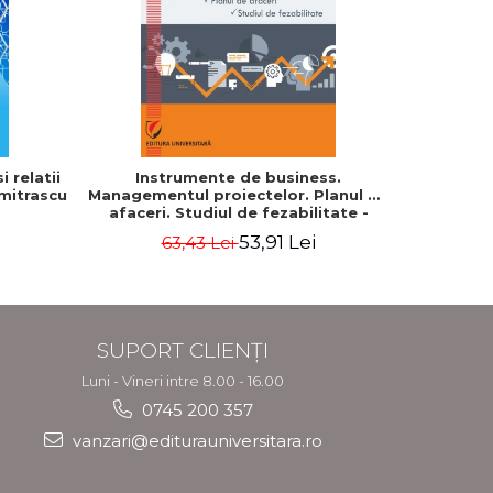
-20%
 relatii
Instrumente de business.
Cum cond
umitrascu
Managementul proiectelor. Planul de
profes
afaceri. Studiul de fezabilitate -
Georgeta Ilie
53,91 Lei
63,43 Lei
7
SUPORT CLIENȚI
Luni - Vineri intre 8.00 - 16.00
0745 200 357
vanzari@editurauniversitara.ro