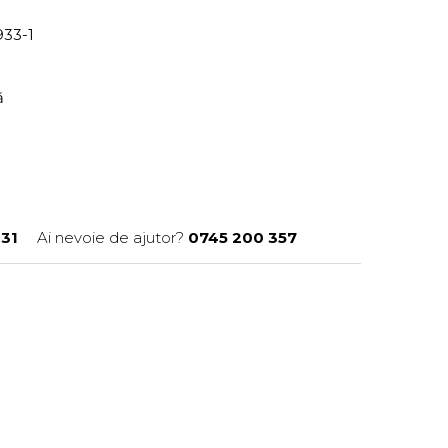
933-1
ră
31
Ai nevoie de ajutor?
0745 200 357