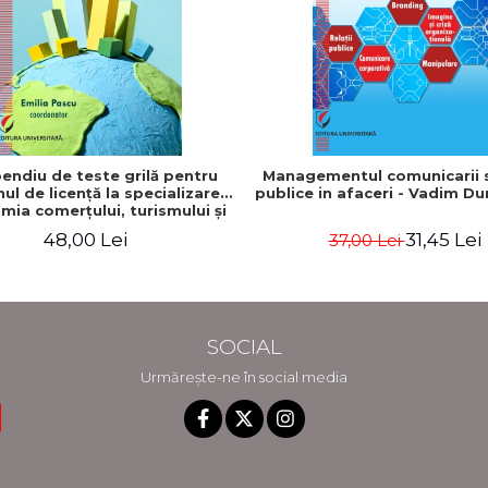
ndiu de teste grilă pentru
Managementul comunicarii si
l de licenţă la specializarea
publice in afaceri - Vadim D
mia comerţului, turismului şi
serviciilor"
48,00 Lei
31,45 Lei
37,00 Lei
SOCIAL
Urmărește-ne în social media