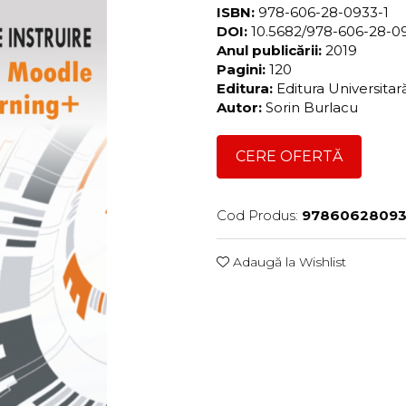
ISBN:
978-606-28-0933-1
DOI:
10.5682/978-606-28-0
Anul publicării:
2019
Pagini:
120
Editura:
Editura Universita
Autor:
Sorin Burlacu
CERE OFERTĂ
Cod Produs:
97860628093
Adaugă la Wishlist