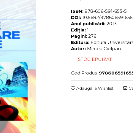
ISBN:
978-606-591-655-5
DOI:
10.5682/97860659165
Anul publicării:
2013
Ediția:
1
Pagini:
276
Editura:
Editura Universita
Autor:
Mircea Ciolpan
STOC EPUIZAT
Cod Produs:
97860659165
Adaugă la Wishlist
Ce