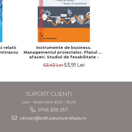
-20%
 relatii
Instrumente de business.
Cum cond
umitrascu
Managementul proiectelor. Planul de
profes
afaceri. Studiul de fezabilitate -
Georgeta Ilie
53,91 Lei
63,43 Lei
7
SUPORT CLIENȚI
Luni - Vineri intre 8.00 - 16.00
0745 200 357
vanzari@editurauniversitara.ro