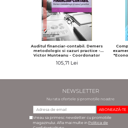
Auditul financiar-contabil. Demers
Compe
metodologic si cazuri practice -
examenu
Victor Munteanu - Coordonator
"Econo
105,71 Lei
NEWSLETTER
Nu rata ofertele și promoțiile noastre
Vreau sa primesc newsletter cu promotiile
magazinului. Afla mai multe in
Politica de
Confidentialitate