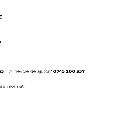
55
ră
55
Ai nevoie de ajutor?
0745 200 357
re informații