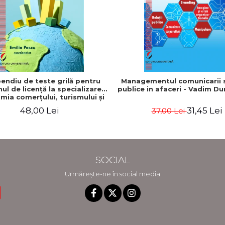
ndiu de teste grilă pentru
Managementul comunicarii si
l de licenţă la specializarea
publice in afaceri - Vadim D
mia comerţului, turismului şi
serviciilor"
48,00 Lei
31,45 Lei
37,00 Lei
SOCIAL
Urmărește-ne în social media