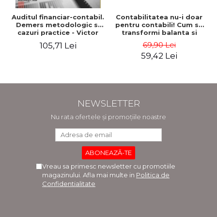
Auditul financiar-contabil.
Contabilitatea nu-i doar
Demers metodologic si
pentru contabili! Cum sa
cazuri practice - Victor
transformi balanta si
Munteanu - Coordonator
bilantul in instrumente
69,90 Lei
105,71 Lei
prietenoase. Editia a III-a,
59,42 Lei
revizuita si adaugita -
Costel Istrate
NEWSLETTER
Nu rata ofertele și promoțiile noastre
Vreau sa primesc newsletter cu promotiile
magazinului. Afla mai multe in
Politica de
Confidentialitate