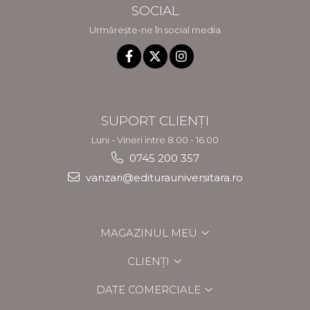
SOCIAL
Urmărește-ne în social media
SUPORT CLIENȚI
Luni - Vineri intre 8.00 - 16.00
0745 200 357
vanzari@editurauniversitara.ro
MAGAZINUL MEU
CLIENȚI
DATE COMERCIALE