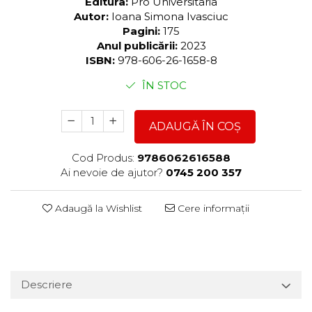
Editura:
Pro Universitaria
Autor:
Ioana Simona Ivasciuc
Pagini:
175
Anul publicării:
2023
ISBN:
978-606-26-1658-8
ÎN STOC
ADAUGĂ ÎN COȘ
Cod Produs:
9786062616588
Ai nevoie de ajutor?
0745 200 357
Adaugă la Wishlist
Cere informații
Descriere