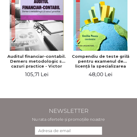
Auditul financiar-contabil.
Compendiu de teste grilă
Demers metodologic si
pentru examenul de
cazuri practice - Victor
licenţă la specializarea
Munteanu - Coordonator
"Economia comerţului,
105,71 Lei
48,00 Lei
turismului şi serviciilor"
NEWSLETTER
Nu rata ofertele și promoțiile noastre