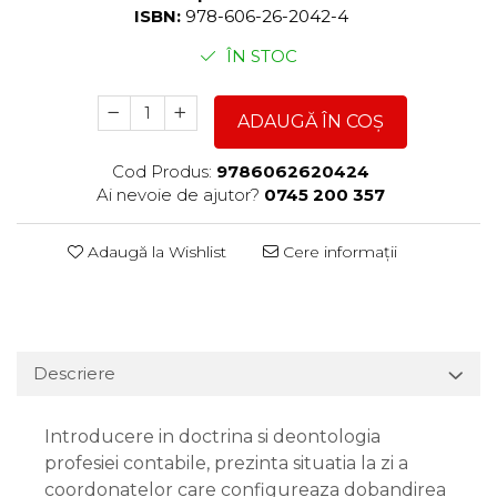
ISBN:
978-606-26-2042-4
ÎN STOC
ADAUGĂ ÎN COȘ
Cod Produs:
9786062620424
Ai nevoie de ajutor?
0745 200 357
Adaugă la Wishlist
Cere informații
Descriere
Introducere in doctrina si deontologia
profesiei contabile, prezinta situatia la zi a
coordonatelor care configureaza dobandirea