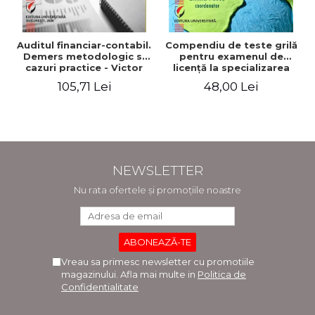
Auditul financiar-contabil.
Compendiu de teste grilă
Demers metodologic si
pentru examenul de
cazuri practice - Victor
licenţă la specializarea
Munteanu - Coordonator
"Economia comerţului,
105,71 Lei
48,00 Lei
turismului şi serviciilor"
NEWSLETTER
Nu rata ofertele și promoțiile noastre
Vreau sa primesc newsletter cu promotiile
magazinului. Afla mai multe in
Politica de
Confidentialitate