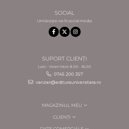
SOCIAL
Urmărește-ne în social media
SUPORT CLIENȚI
Luni - Vineri intre 8.00 - 16.00
0745 200 357
vanzari@editurauniversitara.ro
MAGAZINUL MEU
CLIENȚI
DATE COMERCIALE