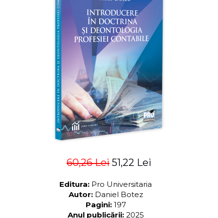
ADMINISTRATIVE
Cum Cumpăr
ȘTIINȚE ECONOMICE
Livrare
ȘTIINȚE EXACTE
Politica de Retur
EDUCAȚIE FIZICĂ ȘI SPORT
Formular de Retur
PREUNIVERSITARIA
Distribuitori
TIMP LIBER
ÎN CURS DE APARIȚIE
NOUTĂȚI
PACHETE DE STUDIU
PROMOȚIILE LUNII
ULTIMELE EXEMPLARE
60,26 Lei
51,22 Lei
Editura:
Pro Universitaria
Autor:
Daniel Botez
Pagini:
197
Anul publicării:
2025