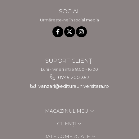
SOCIAL
Urmărește-ne în social media
SUPORT CLIENȚI
Luni - Vineri intre 8.00 - 16.00
0745 200 357
vanzari@editurauniversitara.ro
MAGAZINUL MEU
CLIENȚI
DATE COMERCIALE