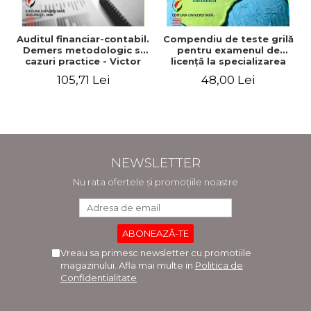
Auditul financiar-contabil.
Compendiu de teste grilă
Demers metodologic si
pentru examenul de
cazuri practice - Victor
licenţă la specializarea
Munteanu - Coordonator
"Economia comerţului,
105,71 Lei
48,00 Lei
turismului şi serviciilor"
NEWSLETTER
Nu rata ofertele și promoțiile noastre
Vreau sa primesc newsletter cu promotiile
magazinului. Afla mai multe in
Politica de
Confidentialitate