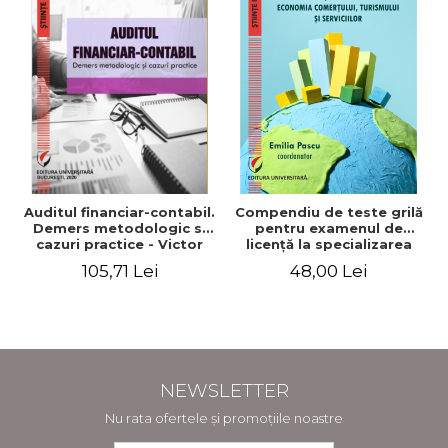
Auditul financiar-contabil.
Compendiu de teste grilă
Demers metodologic si
pentru examenul de
cazuri practice - Victor
licenţă la specializarea
Munteanu - Coordonator
"Economia comerţului,
105,71 Lei
48,00 Lei
turismului şi serviciilor"
NEWSLETTER
Nu rata ofertele și promoțiile noastre