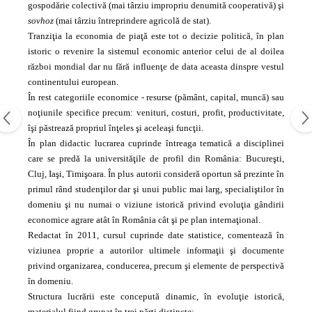
gospodărie colectivă (mai târziu impropriu denumită cooperativă) şi
sovhoz
(mai târziu întreprindere agricolă de stat).
Tranziţia la economia de piaţă este tot o decizie politică, în plan
istoric o revenire la sistemul economic anterior celui de al doilea
război mondial dar nu fără influenţe de data aceasta dinspre vestul
continentului european.
În rest categoriile economice - resurse (pământ, capital, muncă) sau
noţiunile specifice precum: venituri, costuri, profit, productivitate,
îşi păstrează propriul înţeles şi aceleaşi funcţii.
În plan didactic lucrarea cuprinde întreaga tematică a disciplinei
care se predă la universităţile de profil din România: Bucureşti,
Cluj, Iaşi, Timişoara. În plus autorii consideră oportun să prezinte în
primul rând studenţilor dar şi unui public mai larg, specialiştilor în
domeniu şi nu numai o viziune istorică privind evoluţia gândirii
economice agrare atât în România cât şi pe plan internaţional.
Redactat în 2011, cursul cuprinde date statistice, comentează în
viziunea proprie a autorilor ultimele informaţii şi documente
privind organizarea, conducerea, precum şi elemente de perspectivă
în domeniu.
Structura lucrării este concepută dinamic, în evoluţie istorică,
materialul fiind grupat în trei părţi distincte: