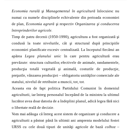
Economia
rurală
şi
Managementul
în
agricultură
înlocuiesc nu
numai cu numele disciplinele echivalente din perioada economiei
de plan,
Economia agrară
şi respectiv
Organizarea şi conducerea
întreprinderilor agricole.
Timp de patru decenii (1950-1990), agricultura a fost organizată şi
condusă la toate nivelurile, cât şi structural după principiile
economiei planificate excesiv centralizată. La începutul fiecărui an
apărea
Legea planului unic
în care pentru agricultură erau
prevăzute: structura culturilor, efectivele de animale, randamentele,
producţia totală vegetală şi animală, costurile de producţie,
preţurile, vânzarea producţiei – obligatoriu unităţilor comerciale ale
statului, nivelul de retribuire a muncii, tot, tot.
Aceasta era de fapt politica Partidului Comunist în domeniul
agriculturii, iar întreg personalul începând de la ministru la ultimul
lucrător avea doar datoria de a îndeplini planul, adică legea fără nici
o libertate reală de decizie.
Vom mai adăuga că întreg acest sistem de organizare şi conducere a
agriculturii a păstrat până în ultimii ani amprenta modelului fostei
URSS cu cele două tipuri de unităţi agricole de bază
colhoz
–