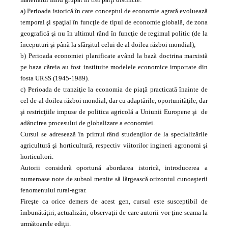
a) Perioada istorică în care conceptul de economie agrară evoluează
temporal şi spaţial în funcţie de tipul de economie globală, de zona
geografică şi nu în ultimul rând în funcţie de regimul politic (de la
începuturi şi până la sfârşitul celui de al doilea război mondial);
b) Perioada economiei planificate având la bază doctrina marxistă
pe baza căreia au fost instituite modelele economice importate din
fosta URSS (1945-1989).
c) Perioada de tranziţie la economia de piaţă practicată înainte de
cel de-al doilea război mondial, dar cu adaptările, oportunităţile, dar
şi restricţiile impuse de politica agricolă a Uniunii Europene şi de
adâncirea procesului de globalizare a economiei.
Cursul se adresează în primul rând studenţilor de la specializările
agri­cultură şi horticultură, respectiv viitorilor ingineri agronomi şi
horticultori.
Autorii consideră oportună abordarea istorică, introducerea a
numeroase note de subsol menite să lărgească orizontul cunoaşterii
fenomenului rural-agrar.
Fireşte ca orice demers de acest gen, cursul este susceptibil de
îmbunătăţiri, actualizări, observaţii de care autorii vor ţine seama la
următoarele ediţii.