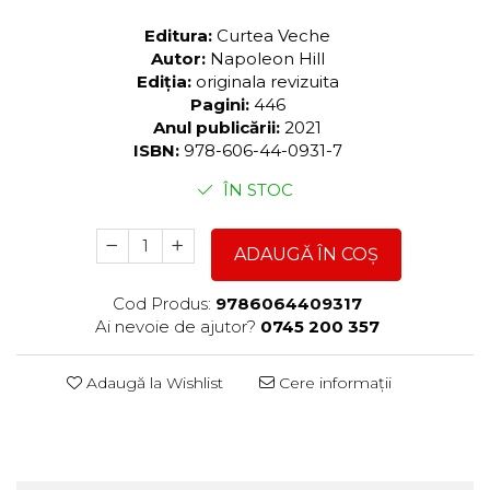
Editura:
Curtea Veche
Autor:
Napoleon Hill
Ediția:
originala revizuita
Pagini:
446
Anul publicării:
2021
ISBN:
978-606-44-0931-7
ÎN STOC
ADAUGĂ ÎN COȘ
Cod Produs:
9786064409317
Ai nevoie de ajutor?
0745 200 357
Adaugă la Wishlist
Cere informații