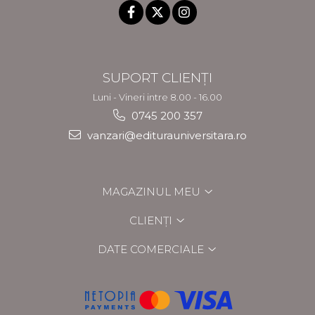
SUPORT CLIENȚI
Luni - Vineri intre 8.00 - 16.00
0745 200 357
vanzari@editurauniversitara.ro
MAGAZINUL MEU
CLIENȚI
DATE COMERCIALE