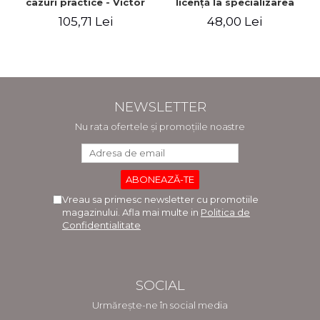
cazuri practice - Victor
licenţă la specializarea
Munteanu - Coordonator
"Economia comerţului,
105,71 Lei
48,00 Lei
turismului şi serviciilor"
NEWSLETTER
Nu rata ofertele și promoțiile noastre
Vreau sa primesc newsletter cu promotiile
magazinului. Afla mai multe in
Politica de
Confidentialitate
SOCIAL
Urmărește-ne în social media