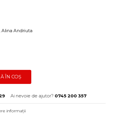
 Alina Andriuta
Ă ÎN COȘ
29
Ai nevoie de ajutor?
0745 200 357
re informații