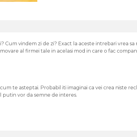
um vindem zi de zi? Exact la aceste intrebari vrea sa r
movare al firmei tale in acelasi mod in care o fac compan
m te asteptai. Probabil iti imaginai ca vei crea niste recla
l putin vor da semne de interes.