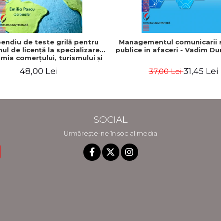
ndiu de teste grilă pentru
Managementul comunicarii si
l de licenţă la specializarea
publice in afaceri - Vadim D
mia comerţului, turismului şi
serviciilor"
48,00 Lei
31,45 Lei
37,00 Lei
SOCIAL
Urmărește-ne în social media