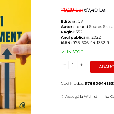
79,29 Lei
67,40 Lei
Editura:
CV
Autor:
Lorand Soares Szasz,
Pagini:
352
Anul publicării:
2022
ISBN:
978-606-44-1352-9
ÎN STOC
ADAUG
Cod Produs:
97860644135
Adaugă la Wishlist
Ce