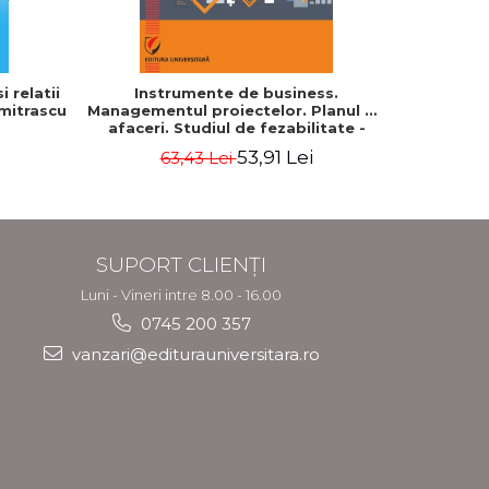
 relatii
Instrumente de business.
Cum cond
umitrascu
Managementul proiectelor. Planul de
profes
afaceri. Studiul de fezabilitate -
Georgeta Ilie
53,91 Lei
63,43 Lei
7
SUPORT CLIENȚI
Luni - Vineri intre 8.00 - 16.00
0745 200 357
vanzari@editurauniversitara.ro