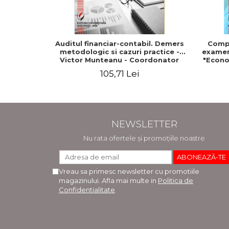
Auditul financiar-contabil. Demers
Compe
metodologic si cazuri practice -
examenu
Victor Munteanu - Coordonator
"Econo
105,71 Lei
NEWSLETTER
Nu rata ofertele și promoțiile noastre
Vreau sa primesc newsletter cu promotiile
magazinului. Afla mai multe in
Politica de
Confidentialitate