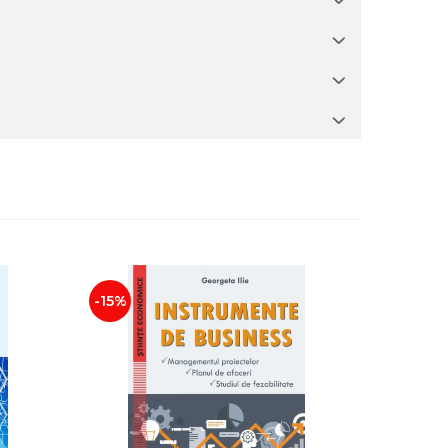
-15%
-20%