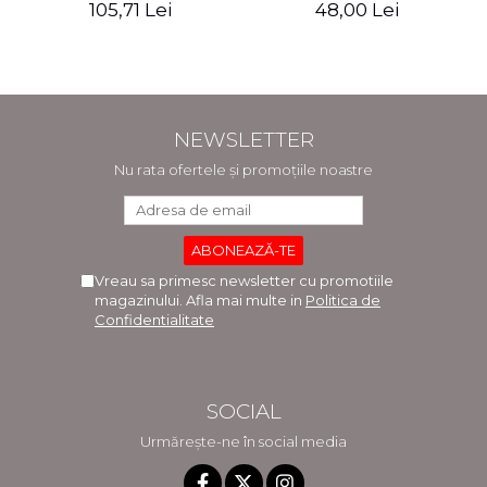
105,71 Lei
48,00 Lei
turismului şi serviciilor"
NEWSLETTER
Nu rata ofertele și promoțiile noastre
Vreau sa primesc newsletter cu promotiile
magazinului. Afla mai multe in
Politica de
Confidentialitate
SOCIAL
Urmărește-ne în social media