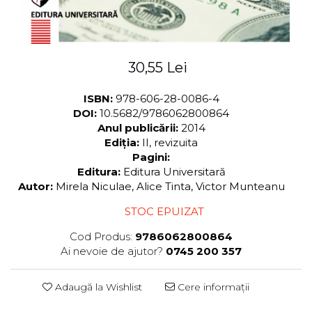
30,55 Lei
ISBN:
978-606-28-0086-4
DOI:
10.5682/9786062800864
Anul publicării:
2014
Ediția:
II, revizuita
Pagini:
Editura:
Editura Universitară
Autor:
Mirela Niculae, Alice Tinta, Victor Munteanu
STOC EPUIZAT
Cod Produs:
9786062800864
Ai nevoie de ajutor?
0745 200 357
Adaugă la Wishlist
Cere informații