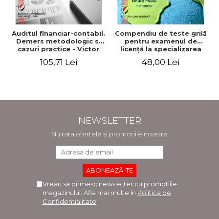
Auditul financiar-contabil.
Compendiu de teste grilă
Demers metodologic si
pentru examenul de
cazuri practice - Victor
licenţă la specializarea
Munteanu - Coordonator
"Economia comerţului,
105,71 Lei
48,00 Lei
turismului şi serviciilor"
NEWSLETTER
Nu rata ofertele și promoțiile noastre
Vreau sa primesc newsletter cu promotiile
magazinului. Afla mai multe in
Politica de
Confidentialitate