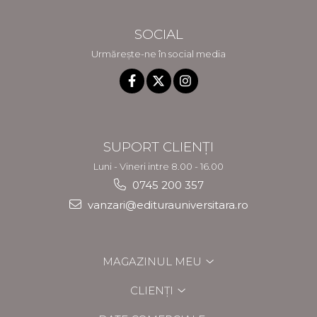
SOCIAL
Urmărește-ne în social media
SUPORT CLIENȚI
Luni - Vineri intre 8.00 - 16.00
0745 200 357
vanzari@editurauniversitara.ro
MAGAZINUL MEU
CLIENȚI