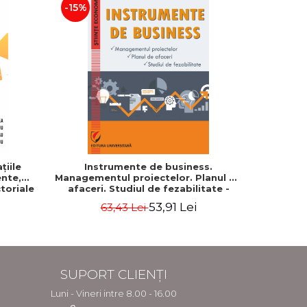
-15%
-20%
ţiile
Instrumente de business.
Cum cond
nte,
Managementul proiectelor. Planul de
profes
ctoriale
afaceri. Studiul de fezabilitate -
Georgeta Ilie
53,91 Lei
63,43 Lei
7
SUPORT CLIENȚI
Luni - Vineri intre 8.00 - 16.00