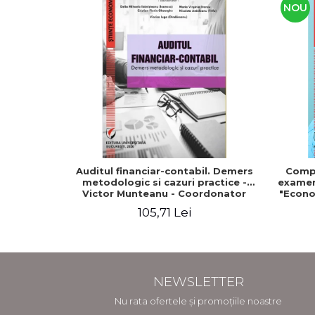
NOU
Auditul financiar-contabil. Demers
Compe
metodologic si cazuri practice -
examenu
Victor Munteanu - Coordonator
"Econo
105,71 Lei
NEWSLETTER
Nu rata ofertele și promoțiile noastre