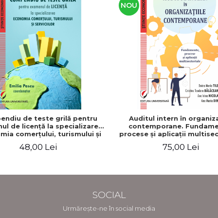
NOU
ndiu de teste grilă pentru
Auditul intern în organiza
l de licenţă la specializarea
contemporane. Fundame
mia comerţului, turismului şi
procese şi aplicaţii multise
serviciilor"
48,00 Lei
75,00 Lei
SOCIAL
Urmărește-ne în social media