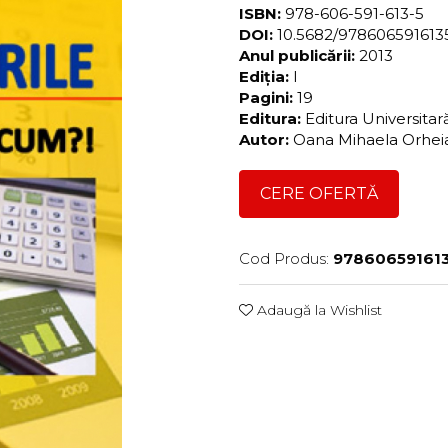
ISBN:
978-606-591-613-5
DOI:
10.5682/97860659161
Anul publicării:
2013
Ediția:
I
Pagini:
19
Editura:
Editura Universita
Autor:
Oana Mihaela Orhei
CERE OFERTĂ
Cod Produs:
97860659161
Adaugă la Wishlist