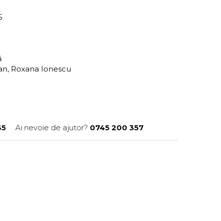
35
ră
an, Roxana Ionescu
35
Ai nevoie de ajutor?
0745 200 357