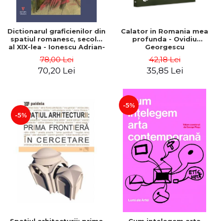
Dictionarul graficienilor din
Calator in Romania mea
spatiul romanesc, secolul
profunda - Ovidiu
al XIX-lea - Ionescu Adrian-
Georgescu
Silvan
78,00 Lei
42,18 Lei
70,20 Lei
35,85 Lei
-5%
-5%