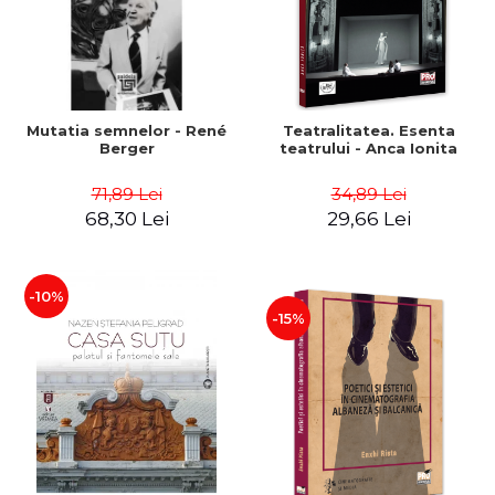
Mutatia semnelor - René
Teatralitatea. Esenta
Berger
teatrului - Anca Ionita
71,89 Lei
34,89 Lei
68,30 Lei
29,66 Lei
-10%
-15%