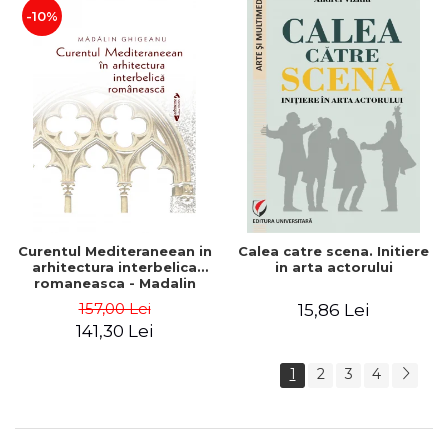
-10%
Curentul Mediteraneean in
Calea catre scena. Initiere
arhitectura interbelica
in arta actorului
romaneasca - Madalin
Ghigeanu
157,00 Lei
15,86 Lei
141,30 Lei
1
2
3
4