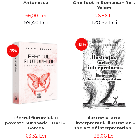
Antonescu
One foot in Romania - Reid
Yalom
66,00 Lei
126,86 Lei
59,40 Lei
120,52 Lei
-15%
-15%
Efectul fluturelui. O
Ilustratia, arta
poveste Sunshade - Darius
interpretarii. Illustration,
Gorcea
the art of interpretation -
Aurelia Stoie Marginean
63,32 Lei
38,06 Lei