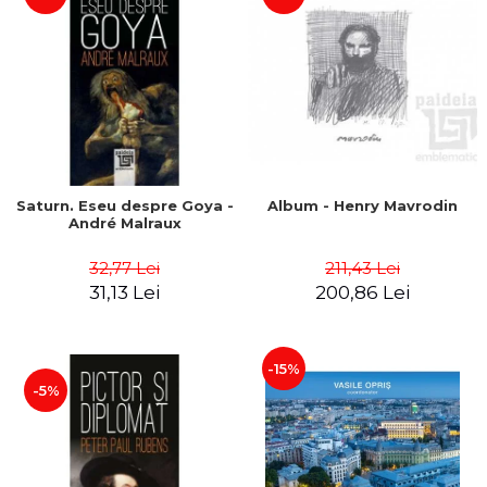
Saturn. Eseu despre Goya -
Album - Henry Mavrodin
André Malraux
32,77 Lei
211,43 Lei
31,13 Lei
200,86 Lei
-15%
-5%