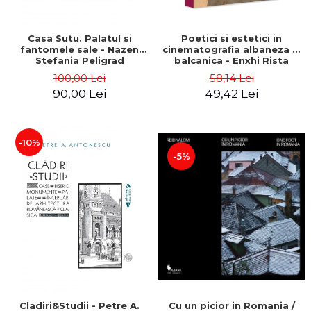
Casa Sutu. Palatul si
Poetici si estetici in
fantomele sale - Nazen
cinematografia albaneza si
Stefania Peligrad
balcanica - Enxhi Rista
100,00 Lei
58,14 Lei
90,00 Lei
49,42 Lei
-10%
-5%
Cladiri&Studii - Petre A.
Cu un picior in Romania /