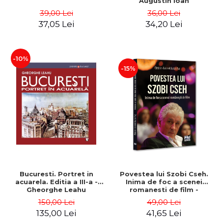
Augustin Ioan
39,00 Lei
36,00 Lei
37,05 Lei
34,20 Lei
-10%
-15%
Bucuresti. Portret in
Povestea lui Szobi Cseh.
acuarela. Editia a III-a -
Inima de foc a scenei
Gheorghe Leahu
romanesti de film -
Gabriel-Catalin Butoi-Put
150,00 Lei
49,00 Lei
135,00 Lei
41,65 Lei