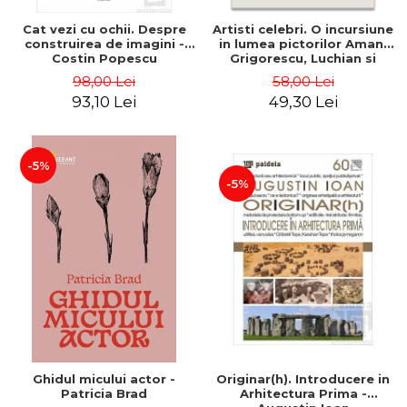
Cat vezi cu ochii. Despre
Artisti celebri. O incursiune
construirea de imagini -
in lumea pictorilor Aman,
Costin Popescu
Grigorescu, Luchian si
Tonitza - Klaudia Muntean
98,00 Lei
58,00 Lei
93,10 Lei
49,30 Lei
-5%
-5%
Ghidul micului actor -
Originar(h). Introducere in
Patricia Brad
Arhitectura Prima -