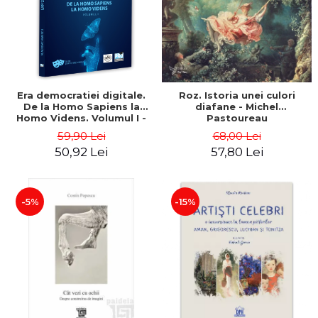
ADMINISTRATIVE
Cum Cumpăr
ȘTIINȚE ECONOMICE
Livrare
ȘTIINȚE EXACTE
Politica de Retur
EDUCAȚIE FIZICĂ ȘI SPORT
Formular de Retur
PREUNIVERSITARIA
Era democratiei digitale.
Roz. Istoria unei culori
Distribuitori
TIMP LIBER
De la Homo Sapiens la
diafane - Michel
ÎN CURS DE APARIȚIE
Homo Videns. Volumul I -
Pastoureau
Vlad Ioachimescu
59,90 Lei
68,00 Lei
NOUTĂȚI
50,92 Lei
57,80 Lei
PACHETE DE STUDIU
PROMOȚIILE LUNII
-5%
-15%
ULTIMELE EXEMPLARE