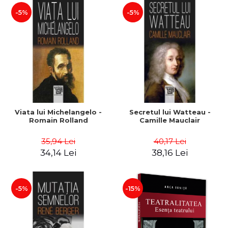
-5%
-5%
Viata lui Michelangelo -
Secretul lui Watteau -
Romain Rolland
Camille Mauclair
35,94 Lei
40,17 Lei
34,14 Lei
38,16 Lei
-5%
-15%