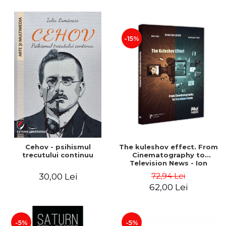
-15%
Cehov - psihismul
The kuleshov effect. From
trecutului continuu
Cinematography to
Television News - Ion
Stavre, Sebastian Cristian
72,94 Lei
30,00 Lei
Chelu, Monica Ilie-Prica
62,00 Lei
-5%
-5%