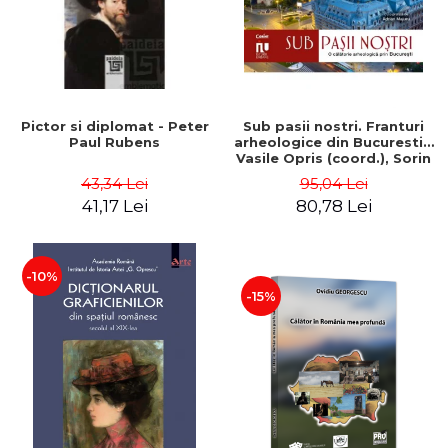
Pictor si diplomat - Peter
Sub pasii nostri. Franturi
Paul Rubens
arheologice din Bucuresti -
Vasile Opris (coord.), Sorin
Clesiu, Adelina-Elena Darie,
43,34 Lei
95,04 Lei
Elena Gavrila
41,17 Lei
80,78 Lei
-10%
-15%