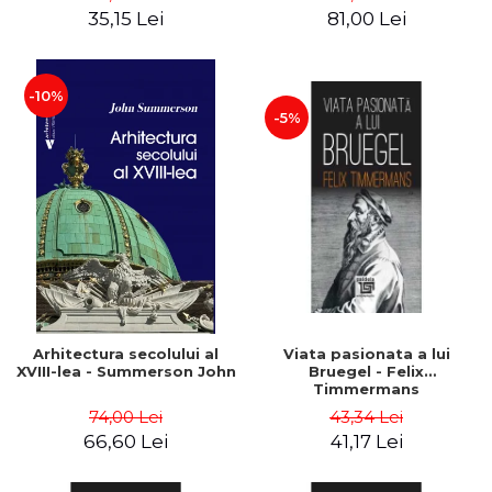
35,15 Lei
81,00 Lei
-10%
-5%
Arhitectura secolului al
Viata pasionata a lui
XVIII-lea - Summerson John
Bruegel - Felix
Timmermans
74,00 Lei
43,34 Lei
66,60 Lei
41,17 Lei