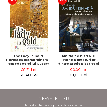
The Lady in Gold.
Am trait din arta. O
Povestea extraordinara a
istorie a legaturilor
capodoperei lui Gustav
dintre artele plastice si
Klimt. Portretul lui Adele
comert - Andreas Wild
68,71 Lei
90,00 Lei
Bloch-Bauer - Anne-Marie
58,40 Lei
81,00 Lei
O’Connor
NEWSLETTER
Nu rata ofertele și promoțiile noastre