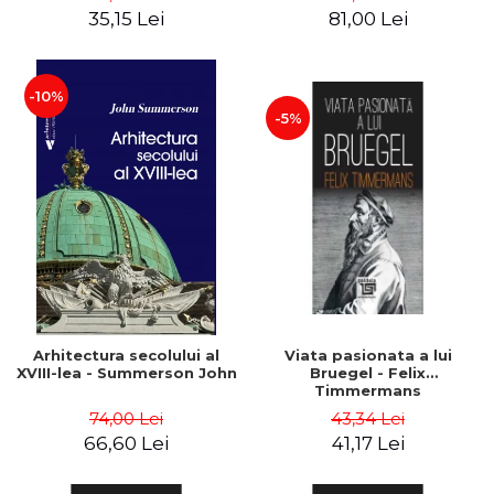
35,15 Lei
81,00 Lei
-10%
-5%
Arhitectura secolului al
Viata pasionata a lui
XVIII-lea - Summerson John
Bruegel - Felix
Timmermans
74,00 Lei
43,34 Lei
66,60 Lei
41,17 Lei