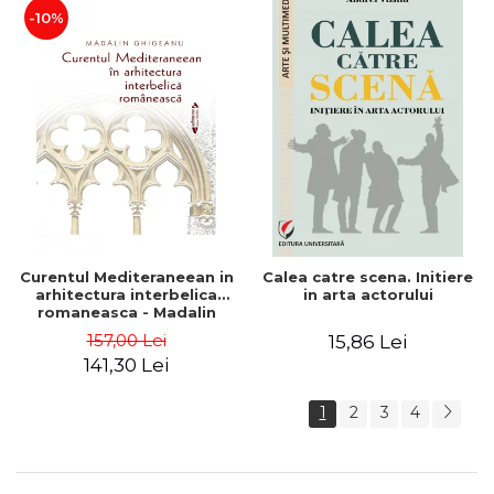
-10%
Curentul Mediteraneean in
Calea catre scena. Initiere
arhitectura interbelica
in arta actorului
romaneasca - Madalin
Ghigeanu
157,00 Lei
15,86 Lei
141,30 Lei
1
2
3
4