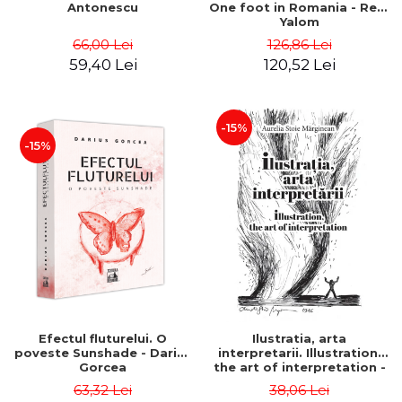
Antonescu
One foot in Romania - Reid
Yalom
66,00 Lei
126,86 Lei
59,40 Lei
120,52 Lei
-15%
-15%
Efectul fluturelui. O
Ilustratia, arta
poveste Sunshade - Darius
interpretarii. Illustration,
Gorcea
the art of interpretation -
Aurelia Stoie Marginean
63,32 Lei
38,06 Lei