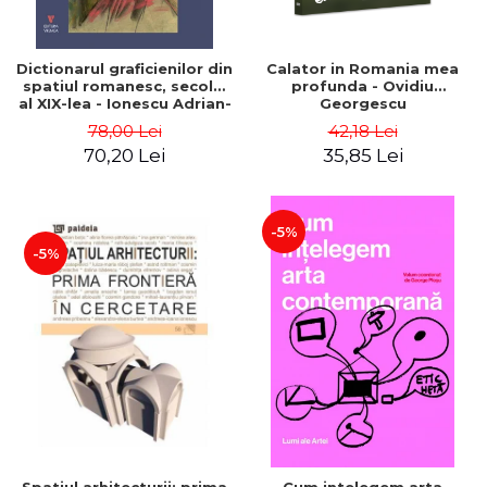
Dictionarul graficienilor din
Calator in Romania mea
spatiul romanesc, secolul
profunda - Ovidiu
al XIX-lea - Ionescu Adrian-
Georgescu
Silvan
78,00 Lei
42,18 Lei
70,20 Lei
35,85 Lei
-5%
-5%