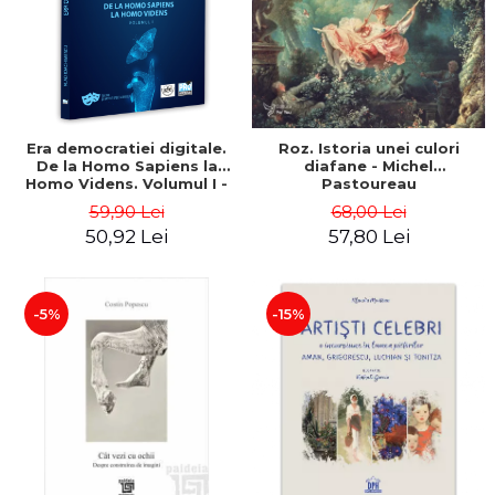
ADMINISTRATIVE
Cum Cumpăr
ȘTIINȚE ECONOMICE
Livrare
ȘTIINȚE EXACTE
Politica de Retur
EDUCAȚIE FIZICĂ ȘI SPORT
Formular de Retur
PREUNIVERSITARIA
Era democratiei digitale.
Roz. Istoria unei culori
Distribuitori
TIMP LIBER
De la Homo Sapiens la
diafane - Michel
ÎN CURS DE APARIȚIE
Homo Videns. Volumul I -
Pastoureau
Vlad Ioachimescu
59,90 Lei
68,00 Lei
NOUTĂȚI
50,92 Lei
57,80 Lei
PACHETE DE STUDIU
PROMOȚIILE LUNII
-5%
-15%
ULTIMELE EXEMPLARE