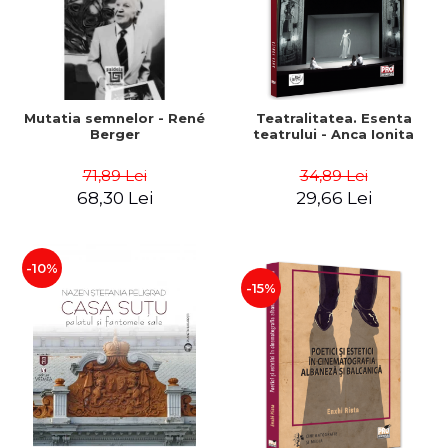
Mutatia semnelor - René
Teatralitatea. Esenta
Berger
teatrului - Anca Ionita
71,89 Lei
34,89 Lei
68,30 Lei
29,66 Lei
-10%
-15%