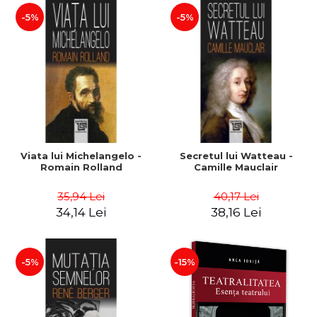
-5%
-5%
Viata lui Michelangelo -
Secretul lui Watteau -
Romain Rolland
Camille Mauclair
35,94 Lei
40,17 Lei
34,14 Lei
38,16 Lei
-5%
-15%