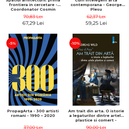
Spatiul arhitecturii: prima
Cum intelegem arta
frontiera in cercetare -
contemporana - George
Coordonator Cosmin
Plesu
Anghelache
70,83 Lei
62,37 Lei
67,29 Lei
59,25 Lei
-5%
-10%
PropagArta - 300 artisti
Am trait din arta. O istorie
romani - 1990 – 2020
a legaturilor dintre artele
plastice si comert -
Andreas Wild
37,00 Lei
90,00 Lei