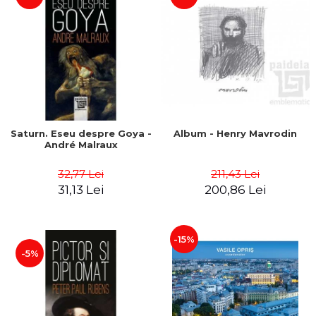
Saturn. Eseu despre Goya -
Album - Henry Mavrodin
André Malraux
32,77 Lei
211,43 Lei
31,13 Lei
200,86 Lei
-15%
-5%