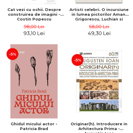
Cat vezi cu ochii. Despre
Artisti celebri. O incursiune
construirea de imagini -
in lumea pictorilor Aman,
Costin Popescu
Grigorescu, Luchian si
Tonitza - Klaudia Muntean
98,00 Lei
58,00 Lei
93,10 Lei
49,30 Lei
-5%
-5%
Ghidul micului actor -
Originar(h). Introducere in
Patricia Brad
Arhitectura Prima -