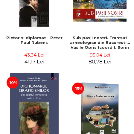
Pictor si diplomat - Peter
Sub pasii nostri. Franturi
Paul Rubens
arheologice din Bucuresti -
Vasile Opris (coord.), Sorin
Clesiu, Adelina-Elena Darie,
43,34 Lei
95,04 Lei
Elena Gavrila
41,17 Lei
80,78 Lei
-10%
-15%