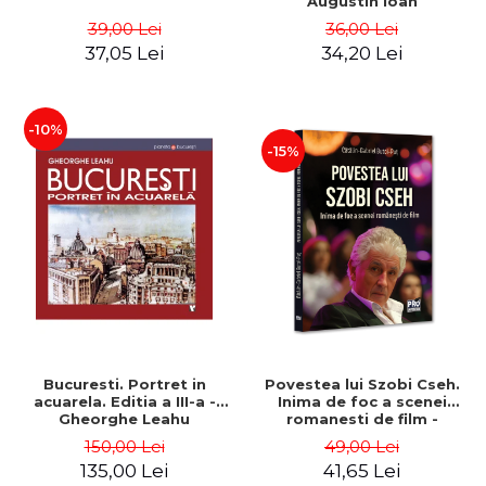
Augustin Ioan
39,00 Lei
36,00 Lei
37,05 Lei
34,20 Lei
-10%
-15%
Bucuresti. Portret in
Povestea lui Szobi Cseh.
acuarela. Editia a III-a -
Inima de foc a scenei
Gheorghe Leahu
romanesti de film -
Gabriel-Catalin Butoi-Put
150,00 Lei
49,00 Lei
135,00 Lei
41,65 Lei