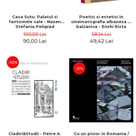
Casa Sutu. Palatul si
Poetici si estetici in
fantomele sale - Nazen
cinematografia albaneza si
Stefania Peligrad
balcanica - Enxhi Rista
100,00 Lei
58,14 Lei
90,00 Lei
49,42 Lei
-10%
-5%
Cladiri&Studii - Petre A.
Cu un picior in Romania /