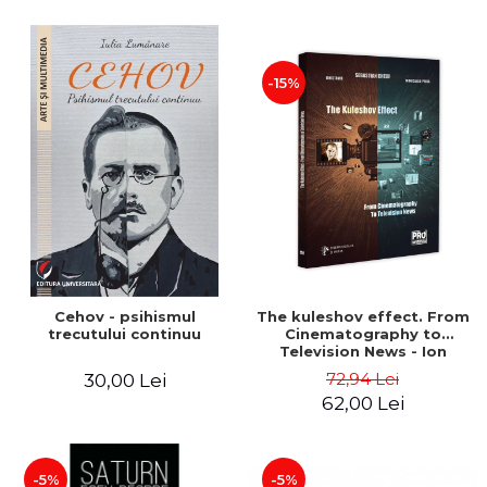
-15%
Cehov - psihismul
The kuleshov effect. From
trecutului continuu
Cinematography to
Television News - Ion
Stavre, Sebastian Cristian
72,94 Lei
30,00 Lei
Chelu, Monica Ilie-Prica
62,00 Lei
-5%
-5%