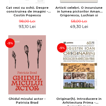
Cat vezi cu ochii. Despre
Artisti celebri. O incursiune
construirea de imagini -
in lumea pictorilor Aman,
Costin Popescu
Grigorescu, Luchian si
Tonitza - Klaudia Muntean
98,00 Lei
58,00 Lei
93,10 Lei
49,30 Lei
-5%
-5%
Ghidul micului actor -
Originar(h). Introducere in
Patricia Brad
Arhitectura Prima -