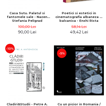
Casa Sutu. Palatul si
Poetici si estetici in
fantomele sale - Nazen
cinematografia albaneza si
Stefania Peligrad
balcanica - Enxhi Rista
100,00 Lei
58,14 Lei
90,00 Lei
49,42 Lei
-10%
-5%
Cladiri&Studii - Petre A.
Cu un picior in Romania /