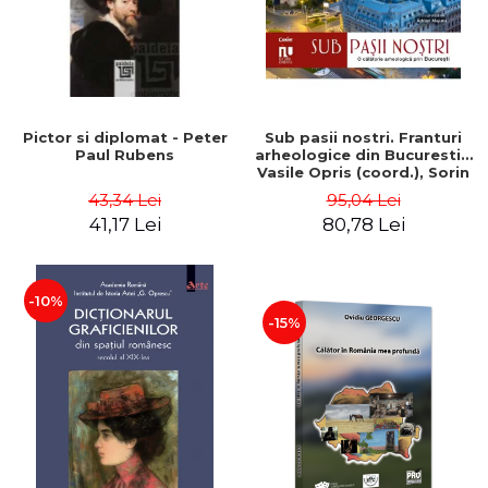
Pictor si diplomat - Peter
Sub pasii nostri. Franturi
Paul Rubens
arheologice din Bucuresti -
Vasile Opris (coord.), Sorin
Clesiu, Adelina-Elena Darie,
43,34 Lei
95,04 Lei
Elena Gavrila
41,17 Lei
80,78 Lei
-10%
-15%