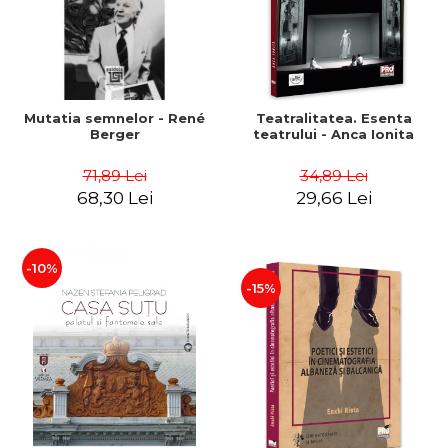
Mutatia semnelor - René
Teatralitatea. Esenta
Berger
teatrului - Anca Ionita
71,89 Lei
34,89 Lei
68,30 Lei
29,66 Lei
-10%
-15%