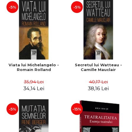
-5%
-5%
Viata lui Michelangelo -
Secretul lui Watteau -
Romain Rolland
Camille Mauclair
35,94 Lei
40,17 Lei
34,14 Lei
38,16 Lei
-5%
-15%