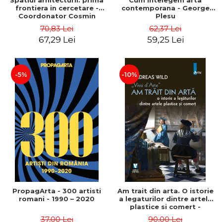
Spatiul arhitecturii: prima
Cum intelegem arta
frontiera in cercetare -
contemporana - George
Coordonator Cosmin
Plesu
Anghelache
70,83 Lei
62,37 Lei
67,29 Lei
59,25 Lei
-5%
-10%
PropagArta - 300 artisti
Am trait din arta. O istorie
romani - 1990 – 2020
a legaturilor dintre artele
plastice si comert -
Andreas Wild
37,00 Lei
90,00 Lei