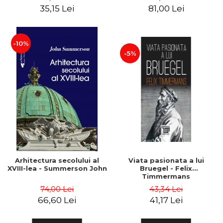
35,15 Lei
81,00 Lei
-10%
-5%
Arhitectura secolului al
Viata pasionata a lui
XVIII-lea - Summerson John
Bruegel - Felix
Timmermans
74,00 Lei
43,34 Lei
66,60 Lei
41,17 Lei