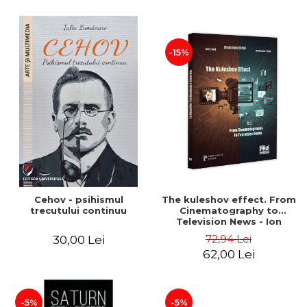
-15%
Cehov - psihismul
The kuleshov effect. From
trecutului continuu
Cinematography to
Television News - Ion
Stavre, Sebastian Cristian
72,94 Lei
30,00 Lei
Chelu, Monica Ilie-Prica
62,00 Lei
-5%
-5%