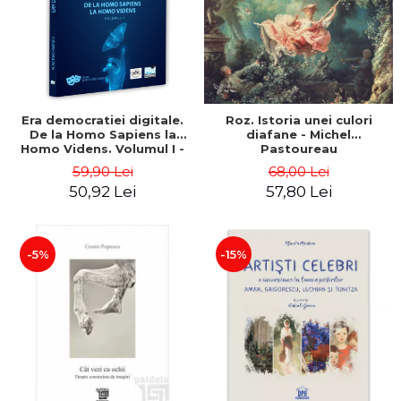
ADMINISTRATIVE
Cum Cumpăr
ȘTIINȚE ECONOMICE
Livrare
ȘTIINȚE EXACTE
Politica de Retur
EDUCAȚIE FIZICĂ ȘI SPORT
Formular de Retur
PREUNIVERSITARIA
Era democratiei digitale.
Roz. Istoria unei culori
Distribuitori
TIMP LIBER
De la Homo Sapiens la
diafane - Michel
ÎN CURS DE APARIȚIE
Homo Videns. Volumul I -
Pastoureau
Vlad Ioachimescu
59,90 Lei
68,00 Lei
NOUTĂȚI
50,92 Lei
57,80 Lei
PACHETE DE STUDIU
PROMOȚIILE LUNII
-5%
-15%
ULTIMELE EXEMPLARE