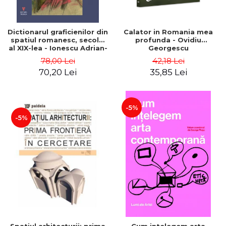
Dictionarul graficienilor din
Calator in Romania mea
spatiul romanesc, secolul
profunda - Ovidiu
al XIX-lea - Ionescu Adrian-
Georgescu
Silvan
78,00 Lei
42,18 Lei
70,20 Lei
35,85 Lei
-5%
-5%