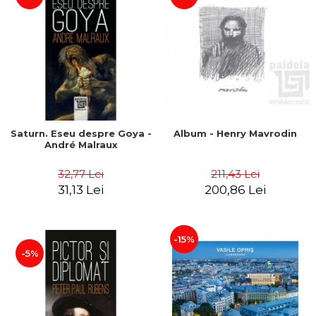
Saturn. Eseu despre Goya -
Album - Henry Mavrodin
André Malraux
32,77 Lei
211,43 Lei
31,13 Lei
200,86 Lei
-15%
-5%