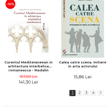
-10%
Curentul Mediteraneean in
Calea catre scena. Initiere
arhitectura interbelica
in arta actorului
romaneasca - Madalin
Ghigeanu
157,00 Lei
15,86 Lei
141,30 Lei
1
2
3
4