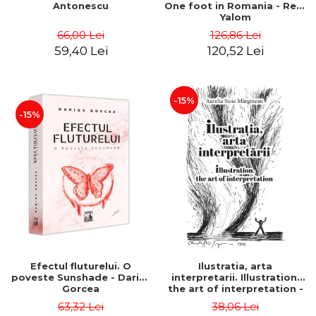
Antonescu
One foot in Romania - Reid
Yalom
66,00 Lei
126,86 Lei
59,40 Lei
120,52 Lei
-15%
-15%
Efectul fluturelui. O
Ilustratia, arta
poveste Sunshade - Darius
interpretarii. Illustration,
Gorcea
the art of interpretation -
Aurelia Stoie Marginean
63,32 Lei
38,06 Lei