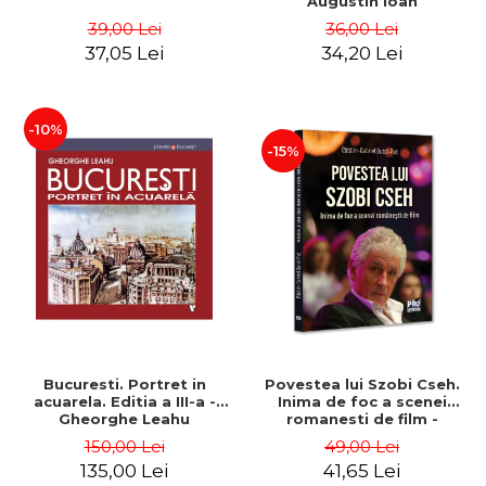
Augustin Ioan
39,00 Lei
36,00 Lei
37,05 Lei
34,20 Lei
-10%
-15%
Bucuresti. Portret in
Povestea lui Szobi Cseh.
acuarela. Editia a III-a -
Inima de foc a scenei
Gheorghe Leahu
romanesti de film -
Gabriel-Catalin Butoi-Put
150,00 Lei
49,00 Lei
135,00 Lei
41,65 Lei