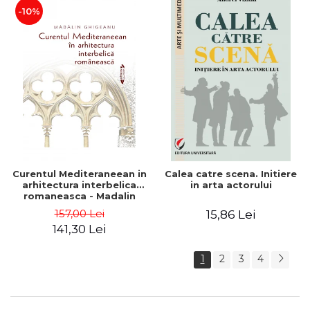
-10%
Curentul Mediteraneean in
Calea catre scena. Initiere
arhitectura interbelica
in arta actorului
romaneasca - Madalin
Ghigeanu
157,00 Lei
15,86 Lei
141,30 Lei
1
2
3
4