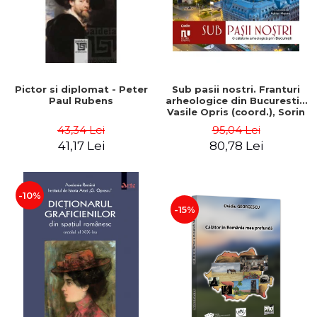
Pictor si diplomat - Peter
Sub pasii nostri. Franturi
Paul Rubens
arheologice din Bucuresti -
Vasile Opris (coord.), Sorin
Clesiu, Adelina-Elena Darie,
43,34 Lei
95,04 Lei
Elena Gavrila
41,17 Lei
80,78 Lei
-10%
-15%