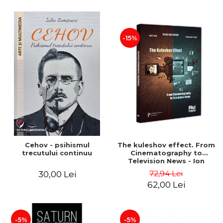
-15%
Cehov - psihismul
The kuleshov effect. From
trecutului continuu
Cinematography to
Television News - Ion
Stavre, Sebastian Cristian
72,94 Lei
30,00 Lei
Chelu, Monica Ilie-Prica
62,00 Lei
-5%
-5%