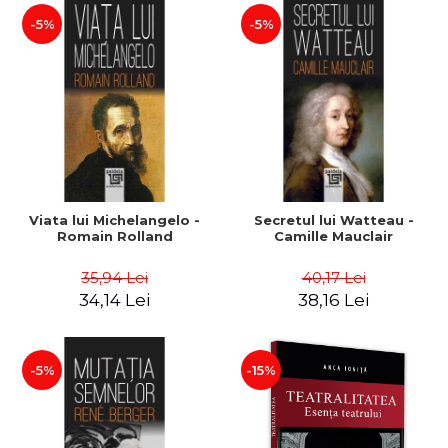
-5%
-5%
Viata lui Michelangelo -
Secretul lui Watteau -
Romain Rolland
Camille Mauclair
35,94 Lei
40,17 Lei
34,14 Lei
38,16 Lei
-5%
-15%