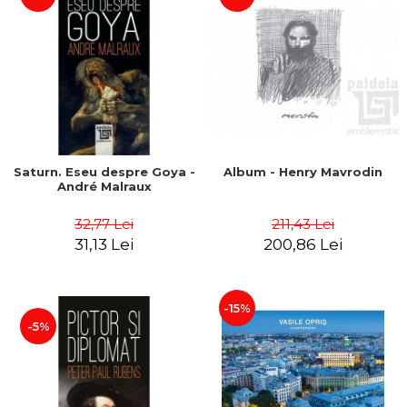
Saturn. Eseu despre Goya -
Album - Henry Mavrodin
André Malraux
32,77 Lei
211,43 Lei
31,13 Lei
200,86 Lei
-15%
-5%