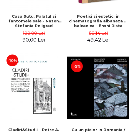
Casa Sutu. Palatul si
Poetici si estetici in
fantomele sale - Nazen
cinematografia albaneza si
Stefania Peligrad
balcanica - Enxhi Rista
100,00 Lei
58,14 Lei
90,00 Lei
49,42 Lei
-10%
-5%
Cladiri&Studii - Petre A.
Cu un picior in Romania /