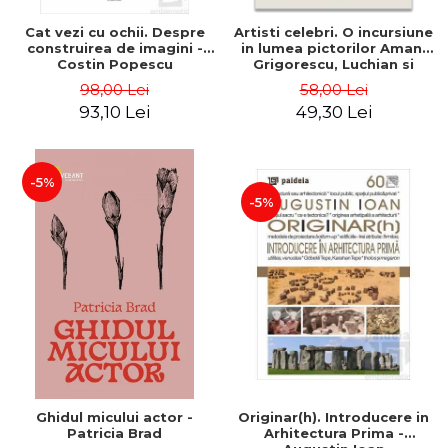
Cat vezi cu ochii. Despre
Artisti celebri. O incursiune
construirea de imagini -
in lumea pictorilor Aman,
Costin Popescu
Grigorescu, Luchian si
Tonitza - Klaudia Muntean
98,00 Lei
58,00 Lei
93,10 Lei
49,30 Lei
-5%
-5%
Ghidul micului actor -
Originar(h). Introducere in
Patricia Brad
Arhitectura Prima -