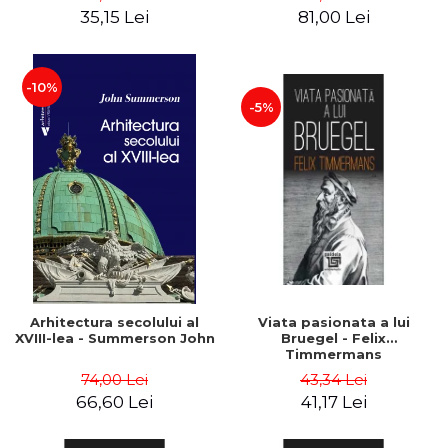
35,15 Lei
81,00 Lei
-10%
-5%
Arhitectura secolului al
Viata pasionata a lui
XVIII-lea - Summerson John
Bruegel - Felix
Timmermans
74,00 Lei
43,34 Lei
66,60 Lei
41,17 Lei