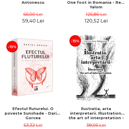
Antonescu
One foot in Romania - Reid
Yalom
66,00 Lei
126,86 Lei
59,40 Lei
120,52 Lei
-15%
-15%
Efectul fluturelui. O
Ilustratia, arta
poveste Sunshade - Darius
interpretarii. Illustration,
Gorcea
the art of interpretation -
Aurelia Stoie Marginean
63,32 Lei
38,06 Lei