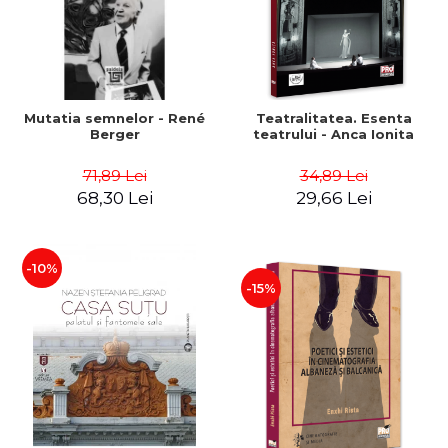
Mutatia semnelor - René
Teatralitatea. Esenta
Berger
teatrului - Anca Ionita
71,89 Lei
34,89 Lei
68,30 Lei
29,66 Lei
-10%
-15%