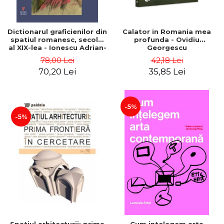
Dictionarul graficienilor din
Calator in Romania mea
spatiul romanesc, secolul
profunda - Ovidiu
al XIX-lea - Ionescu Adrian-
Georgescu
Silvan
78,00 Lei
42,18 Lei
70,20 Lei
35,85 Lei
-5%
-5%