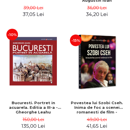
Augustin Ioan
39,00 Lei
36,00 Lei
37,05 Lei
34,20 Lei
-10%
-15%
Bucuresti. Portret in
Povestea lui Szobi Cseh.
acuarela. Editia a III-a -
Inima de foc a scenei
Gheorghe Leahu
romanesti de film -
Gabriel-Catalin Butoi-Put
150,00 Lei
49,00 Lei
135,00 Lei
41,65 Lei