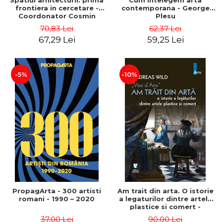
Spatiul arhitecturii: prima
Cum intelegem arta
frontiera in cercetare -
contemporana - George
Coordonator Cosmin
Plesu
Anghelache
70,83 Lei
62,37 Lei
67,29 Lei
59,25 Lei
-5%
-10%
PropagArta - 300 artisti
Am trait din arta. O istorie
romani - 1990 – 2020
a legaturilor dintre artele
plastice si comert -
Andreas Wild
37,00 Lei
90,00 Lei