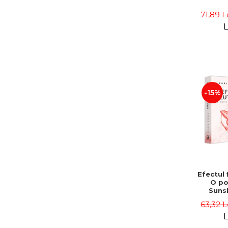
71,89 L
L
-15%
Efectul f
O po
Suns
Darius
63,32 L
L