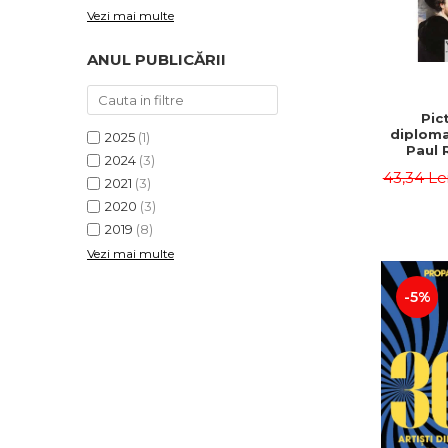
Vezi mai multe
ANUL PUBLICĂRII
Pict
diploma
2025
(1)
Paul 
2024
(3)
43,34 Le
2021
(3)
2020
(3)
2019
(8)
Vezi mai multe
-5%