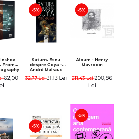
-5%
-5%
uleshov
Saturn. Eseu
Album - Henry
t. From
despre Goya -
Mavrodin
tography
André Malraux
evision
62,00
31,13 Lei
200,86
ei
32,77 Lei
211,43 Lei
 - Ion
Sebastian
ei
Lei
n Chelu,
lie-Prica
-5%
-5%