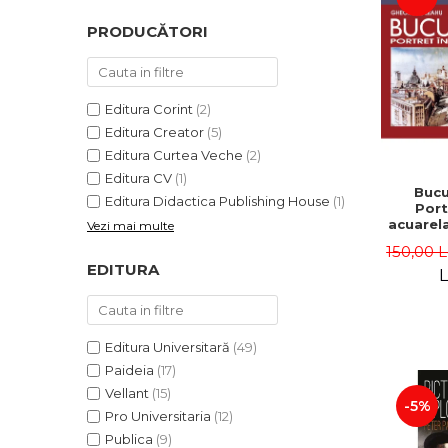
PRODUCĂTORI
Editura Corint
(2)
Editura Creator
(5)
Editura Curtea Veche
(2)
Editura CV
(1)
Bucu
Editura Didactica Publishing House
(1)
Port
acuarela
Vezi mai multe
III-a -
150,00 
Le
EDITURA
L
Editura Universitară
(49)
Paideia
(17)
Vellant
(15)
-5%
Pro Universitaria
(12)
Publica
(9)