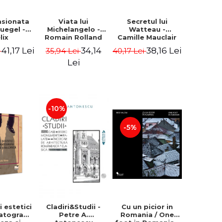
asionata
Viata lui
Secretul lui
ruegel -
Michelangelo -
Watteau -
lix
Romain Rolland
Camille Mauclair
ermans
41,17 Lei
34,14
38,16 Lei
i
35,94 Lei
40,17 Lei
Lei
-10%
-5%
i estetici
Cladiri&Studii -
Cu un picior in
atografia
Petre A.
Romania / One