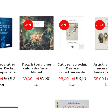
-15%
-5%
-15%
ocratiei
Roz. Istoria unei
Cat vezi cu ochii.
Artisti 
e. De la
culori diafane -
Despre
incurs
piens la
Michel
construirea de
lumea p
Videns.
Pastoureau
imagini - Costin
Am
50,92
57,80
93,10
Lei
68,00 Lei
98,00 Lei
58,00 L
 I - Vlad
Popescu
Grigo
imescu
Luch
ei
Lei
Lei
L
Tonitza 
Mun