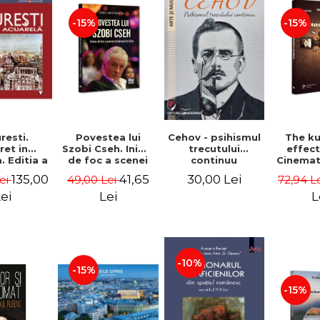
-15%
-15%
Cehov - psihismul
resti.
Povestea lui
The k
trecutului
ret in
Szobi Cseh. Inima
effec
continuu
. Editia a
de foc a scenei
Cinema
 Gheorghe
romanesti de film
to Tel
30,00 Lei
135,00
41,65
Lei
49,00 Lei
72,94 L
ahu
- Gabriel-Catalin
News
Butoi-Put
Stavre, 
ei
Lei
L
Cristia
Monica I
-10%
-15%
-15%