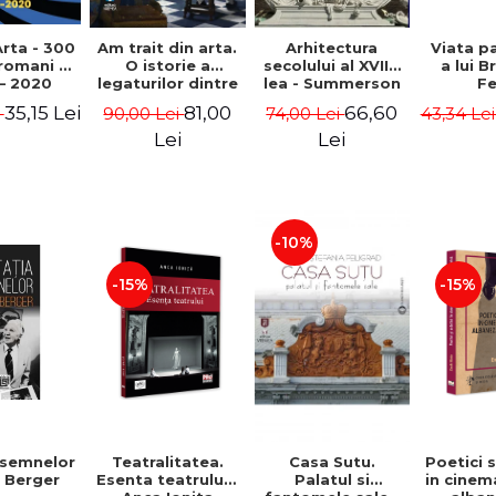
rta - 300
Am trait din arta.
Arhitectura
Viata p
 romani -
O istorie a
secolului al XVIII-
a lui B
– 2020
legaturilor dintre
lea - Summerson
Fe
artele plastice si
John
Timm
35,15 Lei
81,00
66,60
i
90,00 Lei
74,00 Lei
43,34 Le
comert - Andreas
Wild
Lei
Lei
-10%
-15%
-15%
 semnelor
Teatralitatea.
Casa Sutu.
Poetici s
 Berger
Esenta teatrului -
Palatul si
in cinem