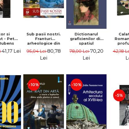
Sub pasii nostri.
or si
Dictionarul
Cala
Franturi
t - Peter
graficienilor din
Roman
arheologice din
Rubens
spatiul
prof
Bucuresti - Vasile
romanesc,
Ov
80,78
41,17 Lei
70,20
95,04 Lei
i
78,00 Lei
42,18 L
Opris (coord.),
secolul al XIX-lea
Geor
Sorin Clesiu,
- Ionescu Adrian-
Lei
Lei
L
Adelina-Elena
Silvan
Darie, Elena
Gavrila
-10%
-10%
-5%