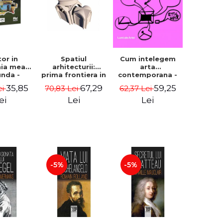
Cum intelegem
tor in
Spatiul
arta
ia mea
arhitecturii:
contemporana -
unda -
prima frontiera in
George Plesu
idiu
cercetare -
59,25
35,85
67,29
62,37 Lei
ei
70,83 Lei
gescu
Coordonator
Cosmin
Lei
ei
Lei
Anghelache
-5%
-5%