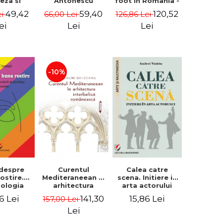
eza si
Antonescu
foot in Romania -
a - Enxhi
Reid Yalom
49,42
59,40
120,52
ei
66,00 Lei
126,86 Lei
sta
ei
Lei
Lei
-10%
 despre
Calea catre
Curentul
ostire.
scena. Initiere in
Mediteraneean in
ologia
arta actorului
arhitectura
ctarii
interbelica
6 Lei
15,86 Lei
141,30
157,00 Lei
elor de
romaneasca -
untie
Madalin
Lei
Ghigeanu