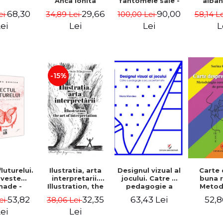
Anca Ionita
fantomele sale -
alban
Nazen Stefania
balcanic
68,30
29,66
90,00
ei
34,89 Lei
100,00 Lei
58,14 L
Peligrad
Ri
ei
Lei
Lei
L
-15%
Ilustratia, arta
Designul vizual al
Carte
luturelui.
interpretarii.
jocului. Catre o
buna r
veste
Illustration, the
pedagogie a
Metod
hade -
art of
jocului
core
 Gorcea
32,35
63,43 Lei
52,8
53,82
38,06 Lei
ei
interpretation -
performativ -
defect
Aurelia Stoie
Maria Mandea
pron
Lei
ei
Marginean