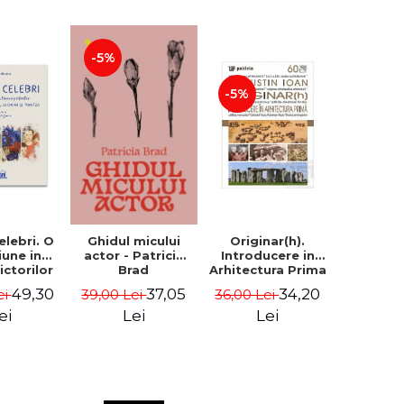
-5%
-5%
celebri. O
Originar(h).
Ghidul micului
iune in
Introducere in
actor - Patricia
ictorilor
Arhitectura Prima
Brad
an,
- Augustin Ioan
49,30
34,20
37,05
ei
36,00 Lei
39,00 Lei
rescu,
ian si
ei
Lei
Lei
- Klaudia
tean