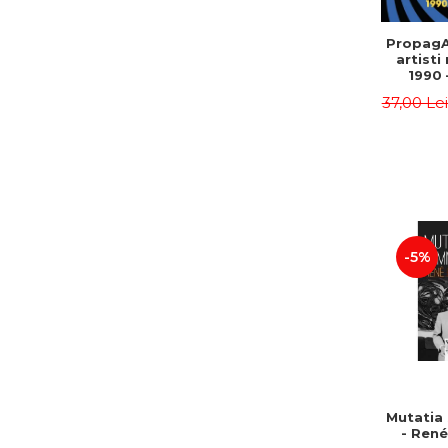
PropagA
artisti
1990 
37,00 Le
-5%
Mutatia
- René