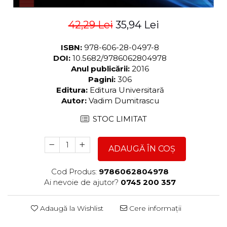
42,29 Lei
35,94 Lei
ISBN:
978-606-28-0497-8
DOI:
10.5682/9786062804978
Anul publicării:
2016
Pagini:
306
Editura:
Editura Universitară
Autor:
Vadim Dumitrascu
STOC LIMITAT
ADAUGĂ ÎN COȘ
Cod Produs:
9786062804978
Ai nevoie de ajutor?
0745 200 357
Adaugă la Wishlist
Cere informații