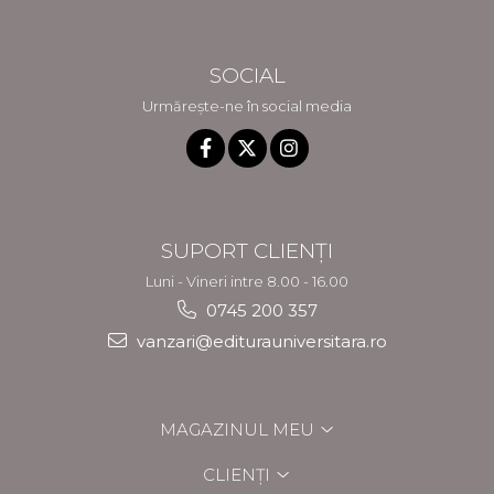
SOCIAL
Urmărește-ne în social media
SUPORT CLIENȚI
Luni - Vineri intre 8.00 - 16.00
0745 200 357
vanzari@editurauniversitara.ro
MAGAZINUL MEU
CLIENȚI