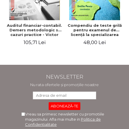
Auditul financiar-contabil.
Compendiu de teste grilă
Demers metodologic si
pentru examenul de
cazuri practice - Victor
licenţă la specializarea
Munteanu - Coordonator
"Economia comerţului,
105,71 Lei
48,00 Lei
turismului şi serviciilor"
NEWSLETTER
Nu rata ofertele și promoțiile noastre
Vreau sa primesc newsletter cu promotiile
magazinului. Afla mai multe in
Politica de
Confidentialitate