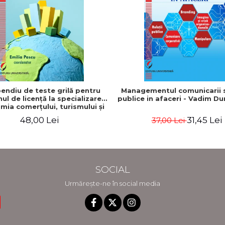
ndiu de teste grilă pentru
Managementul comunicarii si
l de licenţă la specializarea
publice in afaceri - Vadim D
mia comerţului, turismului şi
serviciilor"
48,00 Lei
31,45 Lei
37,00 Lei
SOCIAL
Urmărește-ne în social media