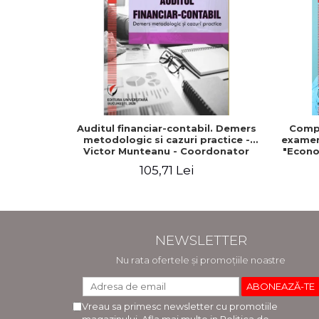
Auditul financiar-contabil. Demers
Compe
metodologic si cazuri practice -
examenu
Victor Munteanu - Coordonator
"Econo
105,71 Lei
NEWSLETTER
Nu rata ofertele și promoțiile noastre
Vreau sa primesc newsletter cu promotiile