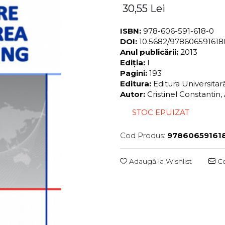
30,55 Lei
ISBN:
978-606-591-618-0
DOI:
10.5682/97860659161
Anul publicării:
2013
Ediția:
I
Pagini:
193
Editura:
Editura Universita
Autor:
Cristinel Constantin
STOC EPUIZAT
Cod Produs:
97860659161
Adaugă la Wishlist
Ce