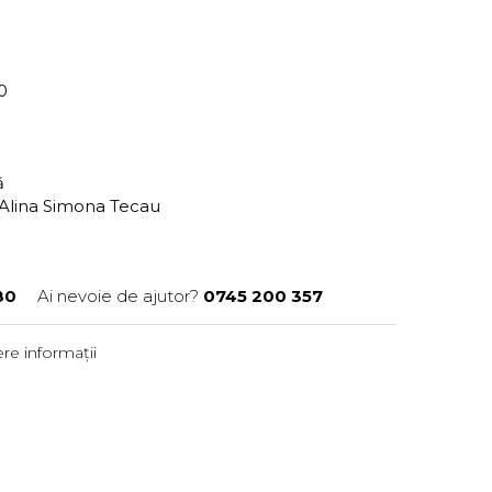
80
ră
, Alina Simona Tecau
80
Ai nevoie de ajutor?
0745 200 357
re informații