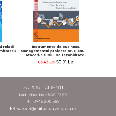
-20%
 relatii
Instrumente de business.
Cum cond
umitrascu
Managementul proiectelor. Planul de
profes
afaceri. Studiul de fezabilitate -
Georgeta Ilie
53,91 Lei
63,43 Lei
7
SUPORT CLIENȚI
Luni - Vineri intre 8.00 - 16.00
0745 200 357
vanzari@editurauniversitara.ro