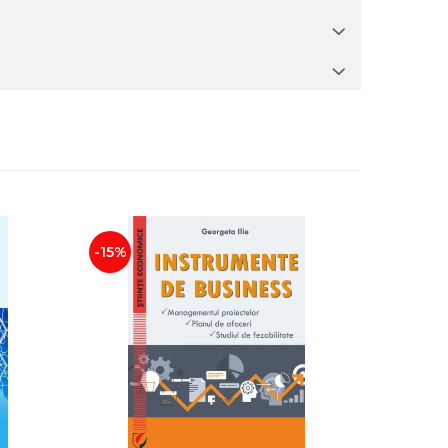
-15%
-20%