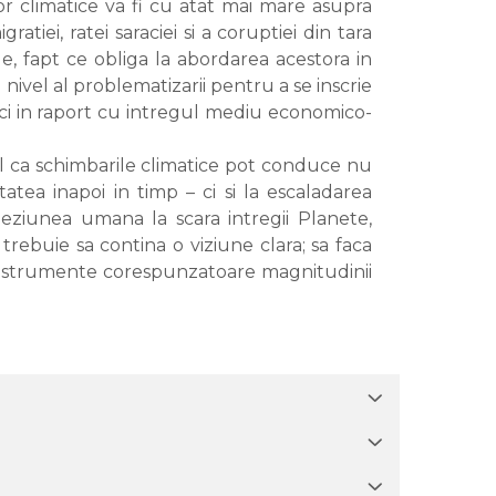
r climatice va fi cu atat mai mare asupra
tiei, ratei saraciei si a coruptiei din tara
ale, fapt ce obliga la abordarea acestora in
 nivel al problematizarii pentru a se inscrie
 ci in raport cu intregul mediu economico-
l ca schimbarile climatice pot conduce nu
tatea inapoi in timp – ci si la escaladarea
oeziunea umana la scara intregii Planete,
rebuie sa contina o viziune clara; sa faca
r instrumente corespunzatoare magnitudinii