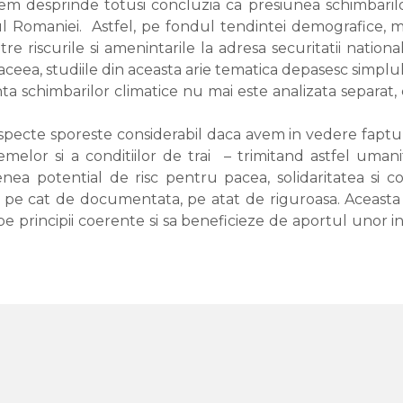
em desprinde totusi concluzia ca presiunea schimbarilo
 Romaniei. Astfel, pe fondul tendintei demografice, migra
ntre riscurile si amenintarile la adresa securitatii nation
aceea, studiile din aceasta arie tematica depasesc simplul
ta schimbarilor climatice nu mai este analizata separat,
aspecte sporeste considerabil daca avem in vedere faptu
temelor si a conditiilor de trai – trimitand astfel umani
nea potential de risc pentru pacea, solidaritatea si c
 pe cat de documentata, pe atat de riguroasa. Aceasta t
pe principii coerente si sa beneficieze de aportul uno