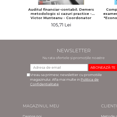
Auditul financiar-contabil. Demers
Compe
metodologic si cazuri practice -
examenu
Victor Munteanu - Coordonator
"Econo
105,71 Lei
NEWSLETTER
Nu rata ofertele și promoțiile noastre
Vreau sa primesc newsletter cu promotiile
magazinului. Afla mai multe in
Politica de
Confidentialitate
MAGAZINUL MEU
CLIENȚI
Despre noi
Metode d