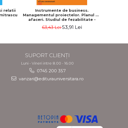
 relatii
Instrumente de business.
Cum cond
umitrascu
Managementul proiectelor. Planul de
profes
afaceri. Studiul de fezabilitate -
Georgeta Ilie
53,91 Lei
63,43 Lei
7
SUPORT CLIENȚI
Luni - Vineri intre 8.00 - 16.00
0745 200 357
vanzari@editurauniversitara.ro