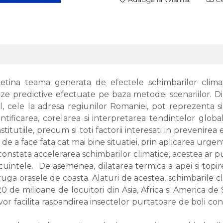
etina teama generata de efectele schimbarilor climat
ze predictive efectuate pe baza metodei scenariilor. Din
al, cele la adresa regiunilor Romaniei, pot reprezenta 
entificarea, corelarea si interpretarea tendintelor glo
nstitutiile, precum si toti factorii interesati in prevenire
de a face fata cat mai bine situatiei, prin aplicarea urge
 constata accelerarea schimbarilor climatice, acestea ar p
uintele. De asemenea, dilatarea termica a apei si topirea
truga orasele de coasta. Alaturi de acestea, schimbarile 
de milioane de locuitori din Asia, Africa si America de 
bal vor facilita raspandirea insectelor purtatoare de boli