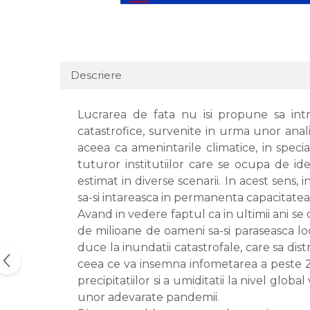
Descriere
Lucrarea de fata nu isi propune sa intr
catastrofice, survenite in urma unor anali
aceea ca amenintarile climatice, in speci
tuturor institutiilor care se ocupa de id
estimat in diverse scenarii. In acest sens, i
sa-si intareasca in permanenta capacitatea 
Avand in vedere faptul ca in ultimii ani se
de milioane de oameni sa-si paraseasca loc
duce la inundatii catastrofale, care sa dis
ceea ce va insemna infometarea a peste 20 
precipitatiilor si a umiditatii la nivel glo
unor adevarate pandemii.