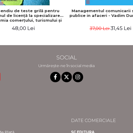
ndiu de teste grilă pentru
Managementul comunicarii si
l de licenţă la specializarea
publice in afaceri - Vadim D
mia comerţului, turismului şi
serviciilor"
48,00 Lei
31,45 Lei
37,00 Lei
SOCIAL
Urmărește-ne în social media
DATE COMERCIALE
e Plată
SC EDITURA