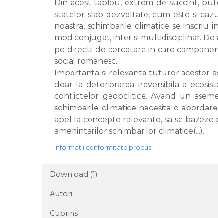
Din acest tablou, extrem de succint, put
statelor slab dezvoltate, cum este si cazul
noastra, schimbarile climatice se inscriu i
mod conjugat, inter si multidisciplinar. De 
pe directii de cercetare in care componen
social romanesc.
Importanta si relevanta tuturor acestor 
doar la deteriorarea ireversibila a ecosis
conflictelor geopolitice. Avand un aseme
schimbarile climatice necesita o abordare
apel la concepte relevante, sa se bazeze 
amenintarilor schimbarilor climatice(...).
Informatii conformitate produs
Download (1)
Autori
Cuprins