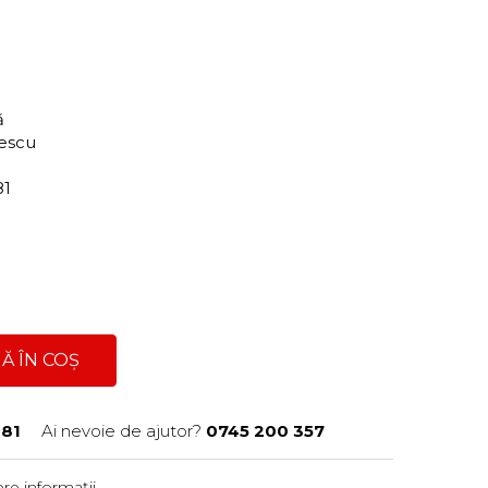
ră
nescu
81
Ă ÎN COȘ
81
Ai nevoie de ajutor?
0745 200 357
re informații