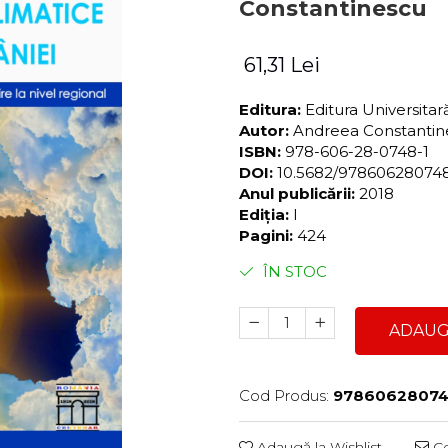
Constantinescu
61,31 Lei
Editura:
Editura Universita
Autor:
Andreea Constanti
ISBN:
978-606-28-0748-1
DOI:
10.5682/97860628074
Anul publicării:
2018
Ediția:
I
Pagini:
424
ÎN STOC
ADAUG
Cod Produs:
97860628074
Adaugă la Wishlist
Ce