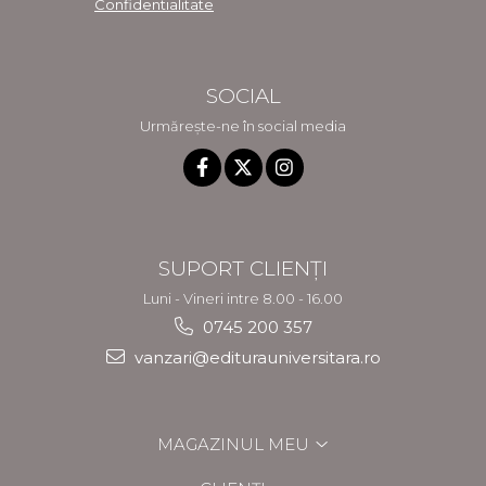
Confidentialitate
SOCIAL
Urmărește-ne în social media
SUPORT CLIENȚI
Luni - Vineri intre 8.00 - 16.00
0745 200 357
vanzari@editurauniversitara.ro
MAGAZINUL MEU