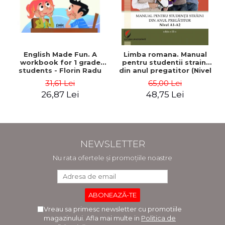
English Made Fun. A
Limba romana. Manual
workbook for 1 grade
pentru studentii straini
students - Florin Radu
din anul pregatitor (Nivel
Bortes
A1-A2)
31,61 Lei
65,00 Lei
26,87 Lei
48,75 Lei
NEWSLETTER
Nu rata ofertele și promoțiile noastre
Vreau sa primesc newsletter cu promotiile
magazinului. Afla mai multe in
Politica de