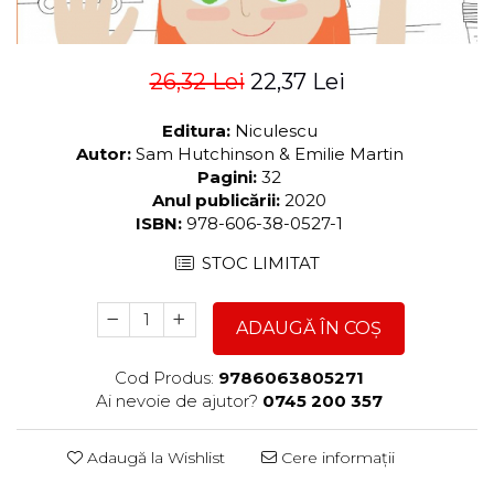
26,32 Lei
22,37 Lei
Editura:
Niculescu
Autor:
Sam Hutchinson & Emilie Martin
Pagini:
32
Anul publicării:
2020
ISBN:
978-606-38-0527-1
STOC LIMITAT
ADAUGĂ ÎN COȘ
Cod Produs:
9786063805271
Ai nevoie de ajutor?
0745 200 357
Adaugă la Wishlist
Cere informații